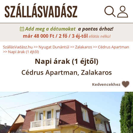
Add meg a dátumokat
a pontos árhoz!
már
48 000 Ft / 2 fő / 3 éj-től
ellátás nélkül
SzállásVadász.hu
>>
Nyugat Dunántúl
>>
Zalakaros
>>
Cédrus Apartman
>>
Napi árak (1 éjtől)
Napi árak (1 éjtől)
Cédrus Apartman, Zalakaros
Kedvencekhez