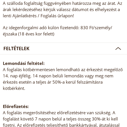
A szálloda foglaltság függvényében határozza meg az árat. Az
árak lekérdezéséhez kérjük válassz dátumot és elhelyezést a
lenti Ajánlatkérés / Foglalás űrlapon!
Az idegenforgalmi adó külön fizetendő: 830 Ft/személy/
éjszaka (18 éves kor felett)
FELTÉTELEK
Lemondási feltétel:
A foglalás kötbérmentesen lemondható az érkezést megelőző
14. nap éjfélig. 14 napon belüli lemondás vagy meg nem
érkezés esetén a teljes ár 50%-a kerül felszámításra
kötbérként.
Előrefizetés:
A foglalás megerősítéséhez előrefizetésére van szükség. A
foglalást követő 7 napon belül a teljes összeg 30%-át ki kell
fizetni. Az előrefizetés teljesíthető bankkártyával, átutalással