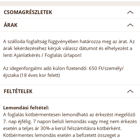
CSOMAGRÉSZLETEK
ÁRAK
A szálloda foglaltság függvényében határozza meg az árat. Az
árak lekérdezéséhez kérjük válassz dátumot és elhelyezést a
lenti Ajánlatkérés / Foglalás űrlapon!
Az idegenforgalmi adó külön fizetendő: 650 Ft/személy/
éjszaka (18 éves kor felett)
FELTÉTELEK
Lemondási feltétel:
A foglalás kötbérmentesen lemondható az érkezést megelőző
7. nap éjfélig. 7 napon belüli lemondás vagy meg nem érkezés
esetén a teljes ár 30%-a kerül felszámításra kötbérként.
Kötbérmentes lemondás esetén a befizetett összeget a