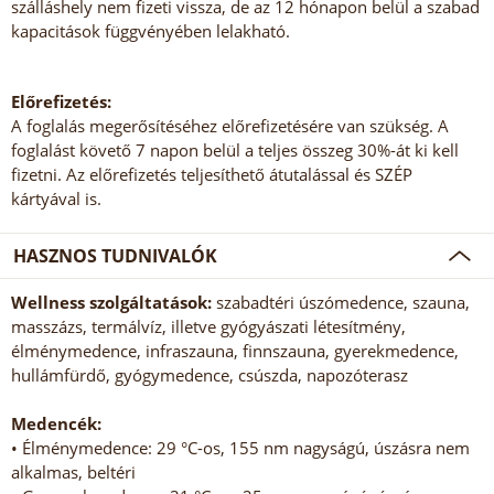
szálláshely nem fizeti vissza, de az 12 hónapon belül a szabad
kapacitások függvényében lelakható.
Előrefizetés:
A foglalás megerősítéséhez előrefizetésére van szükség. A
foglalást követő 7 napon belül a teljes összeg 30%-át ki kell
fizetni. Az előrefizetés teljesíthető átutalással és SZÉP
kártyával is.
HASZNOS TUDNIVALÓK
Wellness szolgáltatások:
szabadtéri úszómedence, szauna,
masszázs, termálvíz, illetve gyógyászati létesítmény,
élménymedence, infraszauna, finnszauna, gyerekmedence,
hullámfürdő, gyógymedence, csúszda, napozóterasz
Medencék:
• Élménymedence: 29 °C-os, 155 nm nagyságú, úszásra nem
alkalmas, beltéri