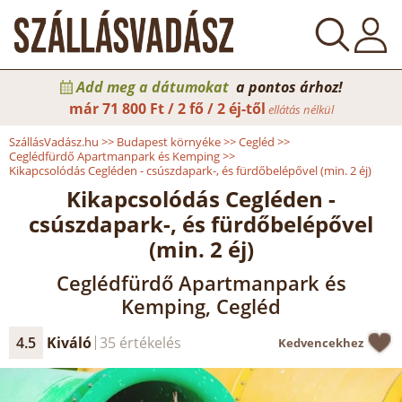
Add meg a dátumokat
a pontos árhoz!
már
71 800 Ft / 2 fő / 2 éj-től
ellátás nélkül
SzállásVadász.hu
>>
Budapest környéke
>>
Cegléd
>>
Ceglédfürdő Apartmanpark és Kemping
>>
Kikapcsolódás Cegléden - csúszdapark-, és fürdőbelépővel (min. 2 éj)
Kikapcsolódás Cegléden -
csúszdapark-, és fürdőbelépővel
(min. 2 éj)
Ceglédfürdő Apartmanpark és
Kemping, Cegléd
4.5
Kiváló
35 értékelés
Kedvencekhez