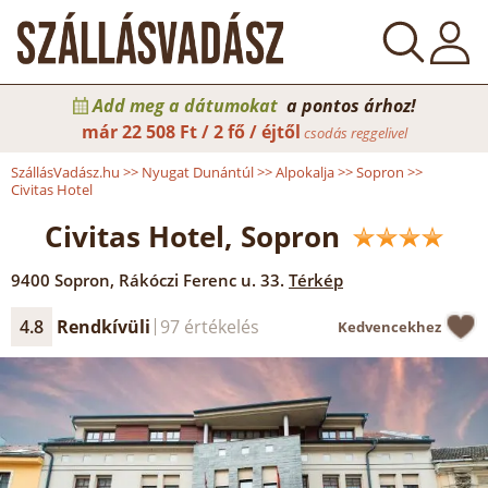
Add meg a dátumokat
a pontos árhoz!
már
22 508 Ft / 2 fő / éjtől
csodás reggelivel
SzállásVadász.hu
>>
Nyugat Dunántúl
>>
Alpokalja
>>
Sopron
>>
Civitas Hotel
Civitas Hotel, Sopron
9400
Sopron
,
Rákóczi Ferenc u. 33.
Térkép
4.8
Rendkívüli
97 értékelés
Kedvencekhez