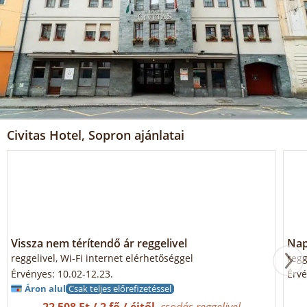
Civitas Hotel, Sopron ajánlatai
Vissza nem térítendő ár reggelivel
Nap
reggelivel, Wi-Fi internet elérhetőséggel
regg
Érvényes: 10.02-12.23.
Érvé
Áron alul
Csak teljes előrefizetéssel
22 508 Ft / 2 fő / éjtől
csodás reggelivel