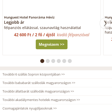
Hunguest Hotel Panoráma Hévíz
Hung
Legjobb ár
Pel
félpanziós ellátással, szaunavilág használattal
félp
hasz
42 600 Ft / 2 fő / éjtől
kiváló félpanzióval
Megnézem >>
További 6 szállás Sopron központjában >>
További bababarát szállodák magyarországon >>
További állatbarát szállodák magyarországon >>
További akadálymentes hotelek magyarországon >>
Csomagajánlatok nyugdíjasoknak >>