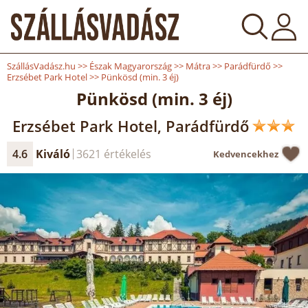
SzállásVadász.hu
>>
Észak Magyarország
>>
Mátra
>>
Parádfürdő
>>
Erzsébet Park Hotel
>>
Pünkösd (min. 3 éj)
Pünkösd (min. 3 éj)
Erzsébet Park Hotel, Parádfürdő
4.6
Kiváló
3621 értékelés
Kedvencekhez