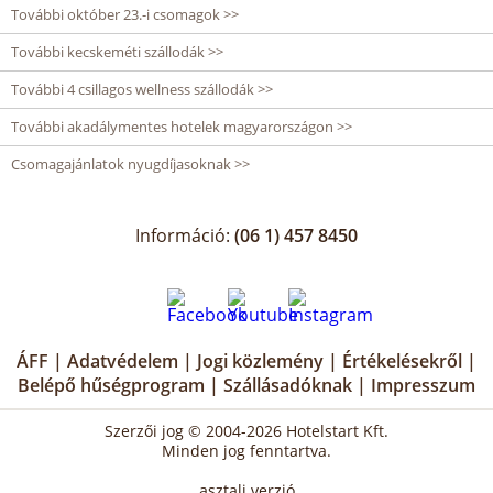
További október 23.-i csomagok >>
További kecskeméti szállodák >>
További 4 csillagos wellness szállodák >>
További akadálymentes hotelek magyarországon >>
Csomagajánlatok nyugdíjasoknak >>
Információ:
(06 1) 457 8450
ÁFF
|
Adatvédelem
|
Jogi közlemény
|
Értékelésekről
|
Belépő hűségprogram
|
Szállásadóknak
|
Impresszum
Szerzői jog © 2004-2026 Hotelstart Kft.
Minden jog fenntartva.
asztali verzió