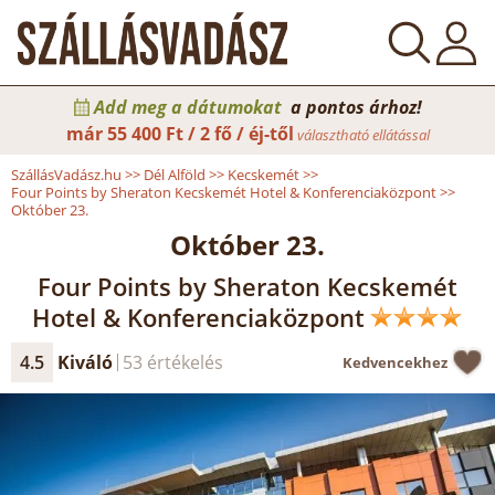
Add meg a dátumokat
a pontos árhoz!
már
55 400 Ft / 2 fő / éj-től
választható ellátással
SzállásVadász.hu
>>
Dél Alföld
>>
Kecskemét
>>
Four Points by Sheraton Kecskemét Hotel & Konferenciaközpont
>>
Október 23.
Október 23.
Four Points by Sheraton Kecskemét
Hotel & Konferenciaközpont
4.5
Kiváló
53 értékelés
Kedvencekhez