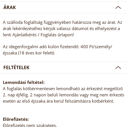
ÁRAK
A szálloda foglaltság függvényében határozza meg az árat. Az
árak lekérdezéséhez kérjük válassz dátumot és elhelyezést a
lenti Ajánlatkérés / Foglalás űrlapon!
Az idegenforgalmi adó külön fizetendő: 400 Ft/személy/
éjszaka (18 éves kor felett)
FELTÉTELEK
Lemondási feltétel:
A foglalás kötbérmentesen lemondható az érkezést megelőző
2. nap éjfélig. 2 napon belüli lemondás vagy meg nem érkezés
esetén az első éjszaka ára kerül felszámításra kötbérként.
Előrefizetés:
Előrefizetés nem szükséges.