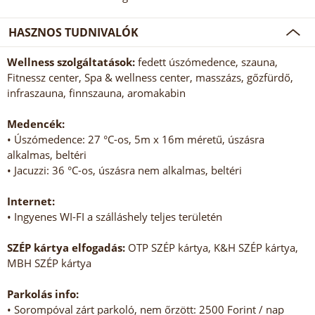
HASZNOS TUDNIVALÓK
Wellness szolgáltatások:
fedett úszómedence, szauna,
Fitnessz center, Spa & wellness center, masszázs, gőzfürdő,
infraszauna, finnszauna, aromakabin
Medencék:
• Úszómedence: 27 °C-os, 5m x 16m méretű, úszásra
alkalmas, beltéri
• Jacuzzi: 36 °C-os, úszásra nem alkalmas, beltéri
Internet:
• Ingyenes WI-FI a szálláshely teljes területén
SZÉP kártya elfogadás:
OTP SZÉP kártya, K&H SZÉP kártya,
MBH SZÉP kártya
Parkolás info:
• Sorompóval zárt parkoló, nem őrzött: 2500 Forint / nap