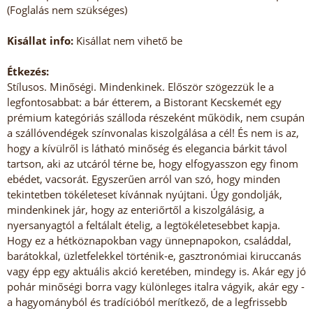
(Foglalás nem szükséges)
Kisállat info:
Kisállat nem vihető be
Étkezés:
Stílusos. Minőségi. Mindenkinek. Először szögezzük le a
legfontosabbat: a bár étterem, a Bistorant Kecskemét egy
prémium kategóriás szálloda részeként működik, nem csupán
a szállóvendégek színvonalas kiszolgálása a cél! És nem is az,
hogy a kívülről is látható minőség és elegancia bárkit távol
tartson, aki az utcáról térne be, hogy elfogyasszon egy finom
ebédet, vacsorát. Egyszerűen arról van szó, hogy minden
tekintetben tökéleteset kívánnak nyújtani. Úgy gondolják,
mindenkinek jár, hogy az enteriőrtől a kiszolgálásig, a
nyersanyagtól a feltálalt ételig, a legtökéletesebbet kapja.
Hogy ez a hétköznapokban vagy ünnepnapokon, családdal,
barátokkal, üzletfelekkel történik-e, gasztronómiai kiruccanás
vagy épp egy aktuális akció keretében, mindegy is. Akár egy jó
pohár minőségi borra vagy különleges italra vágyik, akár egy -
a hagyományból és tradícióból merítkező, de a legfrissebb