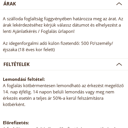
ÁRAK
A szálloda foglaltság függvényében határozza meg az árat. Az
árak lekérdezéséhez kérjük válassz dátumot és elhelyezést a
lenti Ajánlatkérés / Foglalás űrlapon!
Az idegenforgalmi adó külön fizetendő: 500 Ft/személy/
éjszaka (18 éves kor felett)
FELTÉTELEK
Lemondási feltétel:
A foglalás kötbérmentesen lemondható az érkezést megelőző
14. nap éjfélig. 14 napon belüli lemondás vagy meg nem
érkezés esetén a teljes ár 50%-a kerül felszámításra
kötbérként.
Előrefizetés: