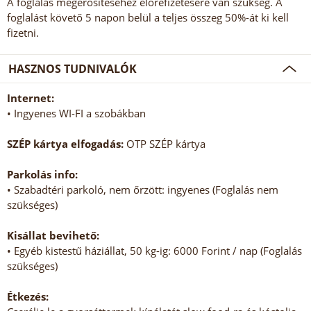
A foglalás megerősítéséhez előrefizetésére van szükség. A
foglalást követő 5 napon belül a teljes összeg 50%-át ki kell
fizetni.
HASZNOS TUDNIVALÓK
Internet:
• Ingyenes WI-FI a szobákban
SZÉP kártya elfogadás:
OTP SZÉP kártya
Parkolás info:
• Szabadtéri parkoló, nem őrzött: ingyenes (Foglalás nem
szükséges)
Kisállat bevihető:
• Egyéb kistestű háziállat, 50 kg-ig: 6000 Forint / nap (Foglalás
szükséges)
Étkezés: