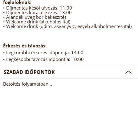
foglalóknak:
• Díjmentes késői távozás: 11:00
• Díjmentes korai érkezés: 13:00
• Ajándék üveg bor bekészítés
• Welcome drink (alkoholos ital)
• Welcome drink (üdítő, ásványvíz, egyéb alkoholmentes ital)
Érkezés és távozás:
• Legkorábbi érkezés időpontja: 14:00
• Legkésőbbi távozás időpontja: 10:00
SZABAD IDŐPONTOK
Betöltés folyamatban...