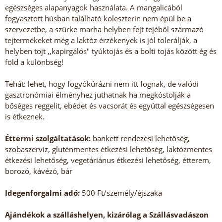
egészséges alapanyagok használata. A mangalicából
fogyasztott húsban található koleszterin nem épül be a
szervezetbe, a szürke marha helyben fejt tejéből származó
tejtermékeket még a laktóz érzékenyek is jól tolerálják, a
helyben tojt ,,kapirgálós" tyúktojás és a bolti tojás között ég és
föld a különbség!
Tehát: lehet, hogy fogyókúrázni nem itt fognak, de valódi
gasztronómiai élményhez juthatnak ha megkóstolják a
bőséges reggelit, ebédet és vacsorát és egyúttal egészségesen
is étkeznek.
Éttermi szolgáltatások:
bankett rendezési lehetőség,
szobaszervíz, gluténmentes étkezési lehetőség, laktózmentes
étkezési lehetőség, vegetáriánus étkezési lehetőség, étterem,
borozó, kávézó, bár
Idegenforgalmi adó:
500 Ft/személy/éjszaka
Ajándékok a szálláshelyen, kizárólag a Szállásvadászon