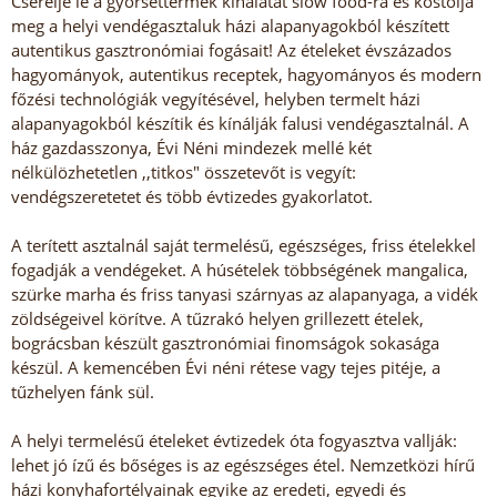
Cserélje le a gyorséttermek kínálatát slow food-ra és kóstolja
meg a helyi vendégasztaluk házi alapanyagokból készített
autentikus gasztronómiai fogásait! Az ételeket évszázados
hagyományok, autentikus receptek, hagyományos és modern
főzési technológiák vegyítésével, helyben termelt házi
alapanyagokból készítik és kínálják falusi vendégasztalnál. A
ház gazdasszonya, Évi Néni mindezek mellé két
nélkülözhetetlen ,,titkos" összetevőt is vegyít:
vendégszeretetet és több évtizedes gyakorlatot.
A terített asztalnál saját termelésű, egészséges, friss ételekkel
fogadják a vendégeket. A húsételek többségének mangalica,
szürke marha és friss tanyasi szárnyas az alapanyaga, a vidék
zöldségeivel körítve. A tűzrakó helyen grillezett ételek,
bográcsban készült gasztronómiai finomságok sokasága
készül. A kemencében Évi néni rétese vagy tejes pitéje, a
tűzhelyen fánk sül.
A helyi termelésű ételeket évtizedek óta fogyasztva vallják:
lehet jó ízű és bőséges is az egészséges étel. Nemzetközi hírű
házi konyhafortélyainak egyike az eredeti, egyedi és