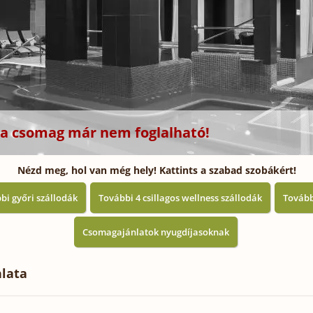
z a csomag már nem foglalható!
Nézd meg, hol van még hely! Kattints a szabad szobákért!
bi győri szállodák
További 4 csillagos wellness szállodák
Tovább
Csomagajánlatok nyugdíjasoknak
nlata