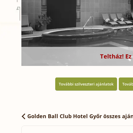
Teltház! E
További szilveszteri ajánlatok
Továb
Golden Ball Club Hotel Győr
összes ajá