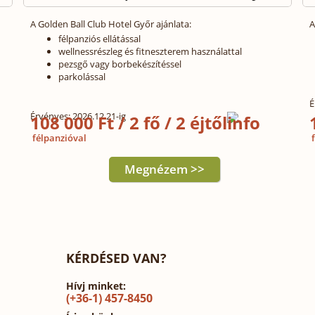
A Golden Ball Club Hotel Győr ajánlata:
A
félpanziós ellátással
wellnessrészleg és fitneszterem használattal
pezsgő vagy borbekészítéssel
parkolással
É
Érvényes: 2026.12.21-ig
108 000 Ft / 2 fő / 2 éjtől
félpanzióval
f
Megnézem >>
KÉRDÉSED VAN?
Hívj minket:
(+36-1) 457-8450