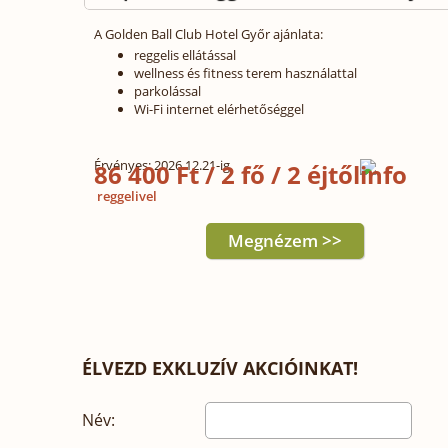
A Golden Ball Club Hotel Győr ajánlata:
reggelis ellátással
wellness és fitness terem használattal
parkolással
Wi-Fi internet elérhetőséggel
Érvényes: 2026.12.21-ig
86 400 Ft / 2 fő / 2 éjtől
reggelivel
Megnézem >>
ÉLVEZD EXKLUZÍV AKCIÓINKAT!
Név: