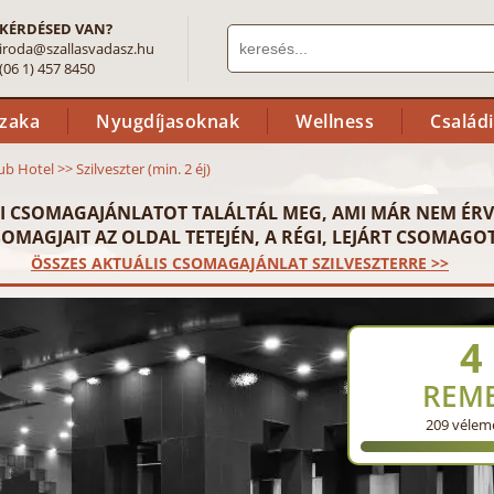
KÉRDÉSED VAN?
iroda@szallasvadasz.hu
(06 1) 457 8450
szaka
Nyugdíjasoknak
Wellness
Család
lub Hotel
>>
Szilveszter (min. 2 éj)
I CSOMAGAJÁNLATOT TALÁLTÁL MEG, AMI MÁR NEM ÉRV
OMAGJAIT AZ OLDAL TETEJÉN, A RÉGI, LEJÁRT CSOMAGOT
ÖSSZES AKTUÁLIS CSOMAGAJÁNLAT SZILVESZTERRE >>
4
REM
209
vélem