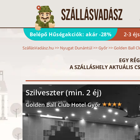
Belépő Hűségakciók: akár -28%
2-3 éj
SzállásVadász.hu
>>
Nyugat Dunántúl
>>
Győr
>>
Golden Ball C
EGY RÉG
A SZÁLLÁSHELY AKTUÁLIS CS
Szilveszter (min. 2 éj)
Golden Ball Club Hotel Győr