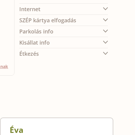
Internet
SZÉP kártya elfogadás
Parkolás info
Kisállat info
Étkezés
mnak
Éva