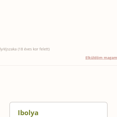
/éjszaka (18 éves kor felett)
Elküldöm maga
Ibolya