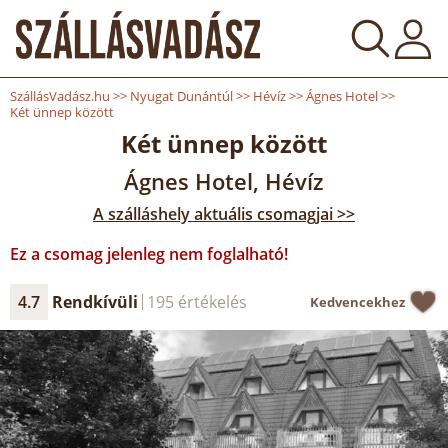
SzállásVadász.hu
>>
Nyugat Dunántúl
>>
Hévíz
>>
Ágnes Hotel
>>
Két ünnep között
Két ünnep között
Ágnes Hotel, Hévíz
A szálláshely aktuális csomagjai >>
Ez a csomag jelenleg nem foglalható!
4.7
Rendkívüli
195 értékelés
Kedvencekhez