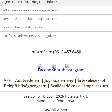
Ágnes Hotel Hévíz - még több infó >>
2-3 éjszakás ajánlatok országszerte >>
További 2 ünnep közötti ajánlatok >>
További hévízi szállodák >>
Akciós családi wellness csomagok >>
Információ:
(06 1) 457 8450
ÁFF
|
Adatvédelem
|
Jogi közlemény
|
Értékelésekről
|
Belépő hűségprogram
|
Szállásadóknak
|
Impresszum
Szerzői jog © 2004-2026 Hotelstart Kft.
Minden jog fenntartva.
asztali verzió