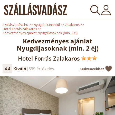
SzállásVadász.hu
>>
Nyugat Dunántúl
>>
Zalakaros
>>
Hotel Forrás Zalakaros
>>
Kedvezményes ajánlat Nyugdíjasoknak (min. 2 éj)
Kedvezményes ajánlat
Nyugdíjasoknak (min. 2 éj)
Hotel Forrás Zalakaros
4.4
Kiváló
899 értékelés
Kedvencekhez