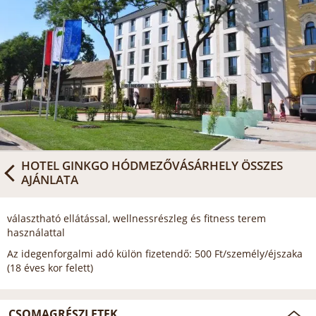
HOTEL GINKGO HÓDMEZŐVÁSÁRHELY
ÖSSZES
AJÁNLATA
választható ellátással, wellnessrészleg és fitness terem
használattal
Az idegenforgalmi adó külön fizetendő: 500 Ft/személy/éjszaka
(18 éves kor felett)
CSOMAGRÉSZLETEK