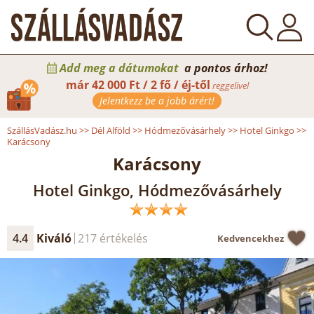
Add meg a dátumokat
a pontos árhoz!
már
42 000 Ft / 2 fő / éj-től
reggelivel
Jelentkezz be a jobb árért!
SzállásVadász.hu
>>
Dél Alföld
>>
Hódmezővásárhely
>>
Hotel Ginkgo
>>
Karácsony
Karácsony
Hotel Ginkgo, Hódmezővásárhely
4.4
Kiváló
217 értékelés
Kedvencekhez