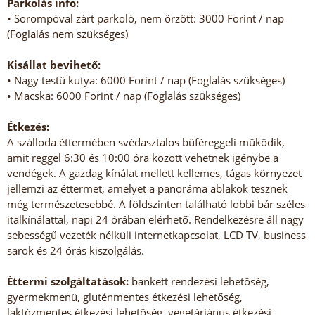
Parkolás info:
• Sorompóval zárt parkoló, nem őrzött: 3000 Forint / nap
(Foglalás nem szükséges)
Kisállat bevihető:
• Nagy testű kutya: 6000 Forint / nap (Foglalás szükséges)
• Macska: 6000 Forint / nap (Foglalás szükséges)
Étkezés:
A szálloda éttermében svédasztalos büféreggeli működik,
amit reggel 6:30 és 10:00 óra között vehetnek igénybe a
vendégek. A gazdag kínálat mellett kellemes, tágas környezet
jellemzi az éttermet, amelyet a panoráma ablakok tesznek
még természetesebbé. A földszinten található lobbi bár széles
italkínálattal, napi 24 órában elérhető. Rendelkezésre áll nagy
sebességű vezeték nélküli internetkapcsolat, LCD TV, business
sarok és 24 órás kiszolgálás.
Éttermi szolgáltatások:
bankett rendezési lehetőség,
gyermekmenü, gluténmentes étkezési lehetőség,
laktózmentes étkezési lehetőség, vegetáriánus étkezési