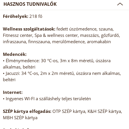
HASZNOS TUDNIVALÓK
Férőhelyek:
218 fő
Wellness szolgáltatások:
fedett úszómedence, szauna,
Fitnessz center, Spa & wellness center, masszázs, gőzfürdő,
infraszauna, finnszauna, merülőmedence, aromakabin
Medencék:
• Élménymedence: 30 °C-os, 3m x 8m méretű, úszásra
alkalmas, beltéri
• Jacuzzi: 34 °C-os, 2m x 2m méretű, úszásra nem alkalmas,
beltéri
Internet:
• Ingyenes WI-FI a szálláshely teljes területén
SZÉP kártya elfogadás:
OTP SZÉP kártya, K&H SZÉP kártya,
MBH SZÉP kártya