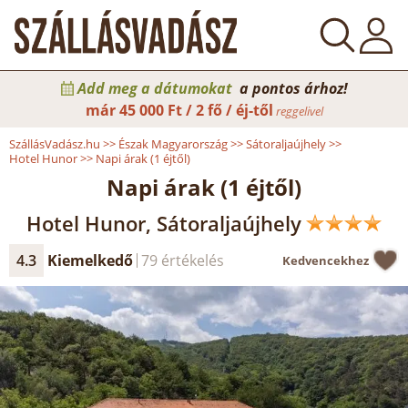
Add meg a dátumokat
a pontos árhoz!
már
45 000 Ft / 2 fő / éj-től
reggelivel
SzállásVadász.hu
>>
Észak Magyarország
>>
Sátoraljaújhely
>>
Hotel Hunor
>>
Napi árak (1 éjtől)
Napi árak (1 éjtől)
Hotel Hunor, Sátoraljaújhely
4.3
Kiemelkedő
79 értékelés
Kedvencekhez