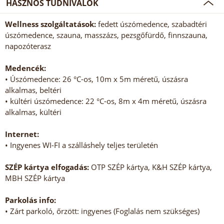
HASZNOS TUDNIVALÓK
Wellness szolgáltatások:
fedett úszómedence, szabadtéri
úszómedence, szauna, masszázs, pezsgőfürdő, finnszauna,
napozóterasz
Medencék:
• Úszómedence: 26 °C-os, 10m x 5m méretű, úszásra
alkalmas, beltéri
• kültéri úszómedence: 22 °C-os, 8m x 4m méretű, úszásra
alkalmas, kültéri
Internet:
• Ingyenes WI-FI a szálláshely teljes területén
SZÉP kártya elfogadás:
OTP SZÉP kártya, K&H SZÉP kártya,
MBH SZÉP kártya
Parkolás info:
• Zárt parkoló, őrzött: ingyenes (Foglalás nem szükséges)