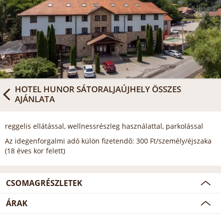
HOTEL HUNOR SÁTORALJAÚJHELY
ÖSSZES
AJÁNLATA
reggelis ellátással, wellnessrészleg használattal, parkolással
Az idegenforgalmi adó külön fizetendő: 300 Ft/személy/éjszaka
(18 éves kor felett)
CSOMAGRÉSZLETEK
ÁRAK