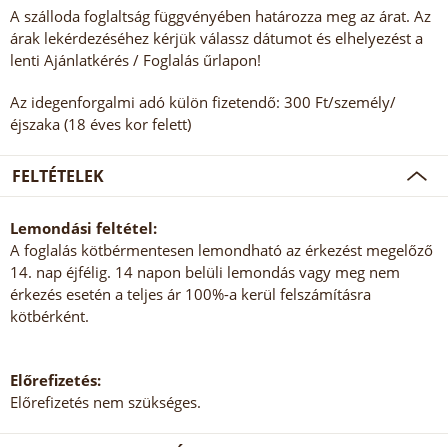
A szálloda foglaltság függvényében határozza meg az árat. Az
árak lekérdezéséhez kérjük válassz dátumot és elhelyezést a
lenti Ajánlatkérés / Foglalás űrlapon!
Az idegenforgalmi adó külön fizetendő: 300 Ft/személy/
éjszaka (18 éves kor felett)
FELTÉTELEK
Lemondási feltétel:
A foglalás kötbérmentesen lemondható az érkezést megelőző
14. nap éjfélig. 14 napon belüli lemondás vagy meg nem
érkezés esetén a teljes ár 100%-a kerül felszámításra
kötbérként.
Előrefizetés:
Előrefizetés nem szükséges.