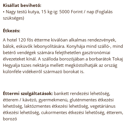
Kisállat bevihető:
• Nagy testű kutya, 15 kg-ig: 5000 Forint / nap (Foglalás
szükséges)
Étkezés:
A hotel 120 fős étterme kiválóan alkalmas rendezvények,
bálok, esküvők lebonyolítására. Konyhája mind szálló-, mind
betérő vendégek számára felejthetetlen gasztronómiai
élvezeteket kínál. A szálloda borozójában a borbarátok Tokaj
Hegyalja tüzes nektárja mellett megkóstolhatják az ország
különféle vidékeiről származó borokat is.
Éttermi szolgáltatások:
bankett rendezési lehetőség,
étterem / kávézó, gyermekmenü, gluténmentes étkezési
lehetőség, laktózmentes étkezési lehetőség, vegetáriánus
étkezési lehetőség, cukormentes étkezési lehetőség, étterem,
borozó