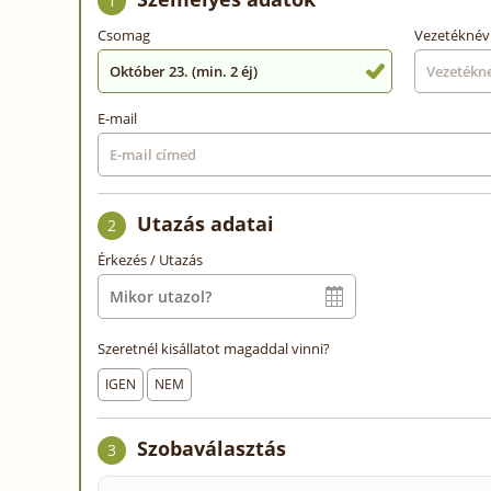
1
Csomag
Vezetéknév
Október 23. (min. 2 éj)
E-mail
Utazás adatai
2
Érkezés / Utazás
Szeretnél kisállatot magaddal vinni?
IGEN
NEM
Szobaválasztás
3