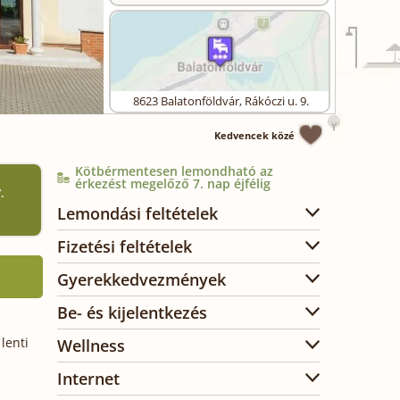
8623
Balatonföldvár
,
Rákóczi u. 9.
Kedvencek közé
Kötbérmentesen lemondható az
érkezést megelőző 7. nap éjfélig
.
Lemondási feltételek
Fizetési feltételek
Gyerekkedvezmények
Be- és kijelentkezés
lenti
Wellness
Internet