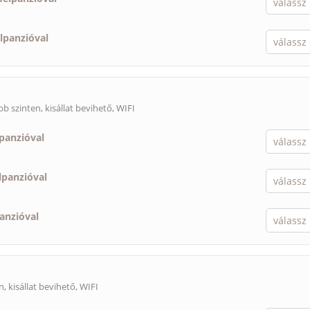
élpanzióval
őbb szinten,
kisállat bevihető
, WIFI
lpanzióval
lpanzióval
panzióval
n,
kisállat bevihető
, WIFI