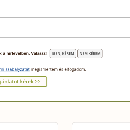
 hírlevélben. Válassz!
IGEN, KÉREM
NEM KÉREM
mi szabályzatát
megismertem és elfogadom.