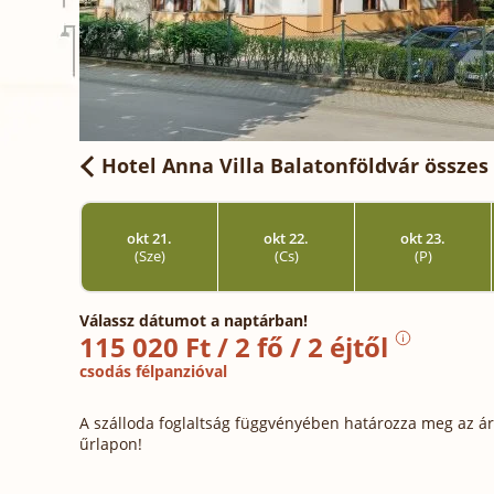
Hotel Anna Villa Balatonföldvár
összes 
okt 21.
okt 22.
okt 23.
(Sze)
(Cs)
(P)
Válassz dátumot a naptárban!
115 020 Ft / 2 fő / 2 éjtől
csodás félpanzióval
A szálloda foglaltság függvényében határozza meg az ára
űrlapon!