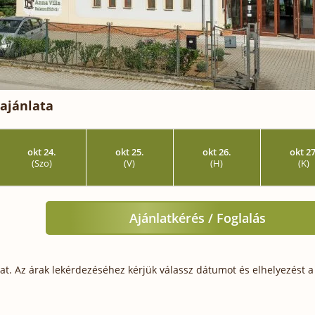
ajánlata
okt 24.
okt 25.
okt 26.
okt 27
(Szo)
(V)
(H)
(K)
Ajánlatkérés / Foglalás
t. Az árak lekérdezéséhez kérjük válassz dátumot és elhelyezést a 