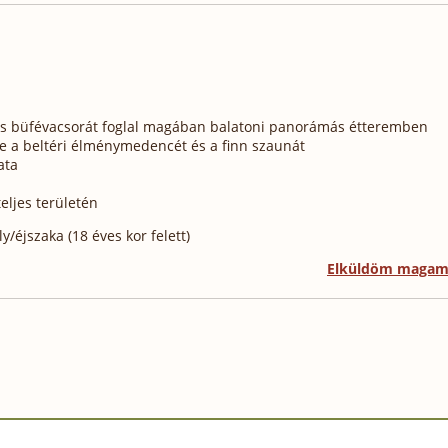
t és büfévacsorát foglal magában balatoni panorámás étteremben
ve a beltéri élménymedencét és a finn szaunát
ata
eljes területén
/éjszaka (18 éves kor felett)
Elküldöm maga