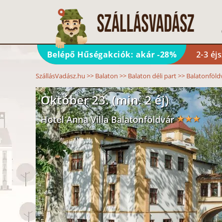
Belépő Hűségakciók: akár -28%
2-3 éj
SzállásVadász.hu
>>
Balaton
>>
Balaton déli part
>>
Balatonföld
Október 23. (min. 2 éj)
Hotel Anna Villa Balatonföldvár