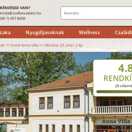
KÉRDÉSED VAN?
iroda@szallasvadasz.hu
(06 1) 457 8450
szaka
Nyugdíjasoknak
Wellness
Család
vár
>>
Hotel Anna Villa
>>
Október 23. (min. 2 éj)
4.
RENDKÍ
28
vélem