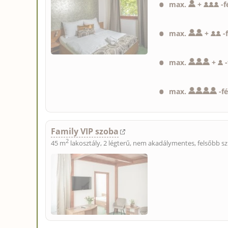
max.
+
-
f
max.
+
-
max.
+
-
max.
-
f
Family VIP szoba
2
45 m
lakosztály, 2 légterű, nem akadálymentes, felsőbb sz