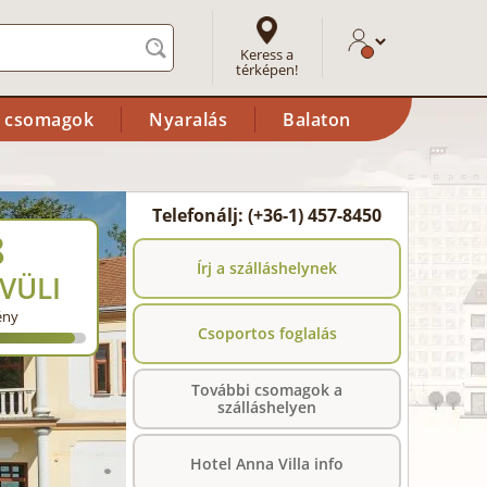
Keress a
térképen!
i csomagok
Nyaralás
Balaton
Telefonálj: (+36-1) 457-8450
8
Írj a szálláshelynek
VÜLI
ény
Csoportos foglalás
További csomagok a
szálláshelyen
Hotel Anna Villa info