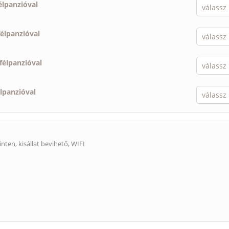
élpanzióval
félpanzióval
félpanzióval
élpanzióval
inten,
kisállat bevihető
, WIFI