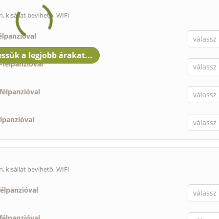
n,
kisállat bevihető
, WIFI
élpanzióval
-
félpanzióval
félpanzióval
élpanzióval
n,
kisállat bevihető
, WIFI
félpanzióval
félpanzióval