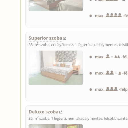
max.
-
f
Superior szoba
2
35 m
szoba, erkély/terasz, 1 légterű, akadálymentes, fels
max.
+
-
fé
max.
+
-
fé
max.
-
fél
Deluxe szoba
2
35 m
szoba, 1 légterű, nem akadálymentes, felsőbb szinte