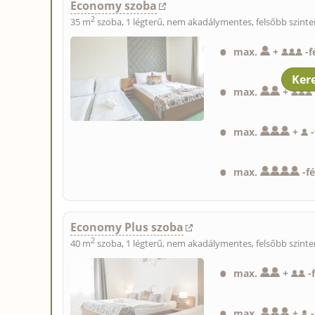
Economy szoba
2
35 m
szoba, 1 légterű, nem akadálymentes, felsőbb szinte
max.
+
-
f
max.
+
max.
+
-
max.
-
f
Economy Plus szoba
2
40 m
szoba, 1 légterű, nem akadálymentes, felsőbb szinte
max.
+
-
max.
+
-