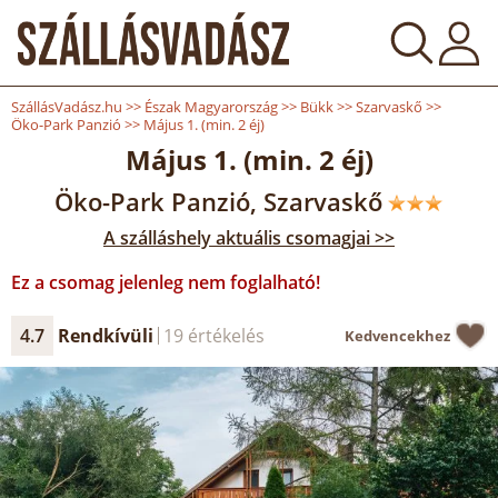
SzállásVadász.hu
>>
Észak Magyarország
>>
Bükk
>>
Szarvaskő
>>
Öko-Park Panzió
>>
Május 1. (min. 2 éj)
Május 1. (min. 2 éj)
Öko-Park Panzió, Szarvaskő
A szálláshely aktuális csomagjai >>
Ez a csomag jelenleg nem foglalható!
4.7
Rendkívüli
19 értékelés
Kedvencekhez