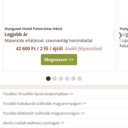
Hunguest Hotel Panoráma Hévíz
Hung
Legjobb ár
Leg
félpanziós ellátással, szaunavilág használattal
félp
hasz
42 600 Ft / 2 fő / éjtől
kiváló félpanzióval
Megnézem >>
További 19 szállás Gyula központjában >>
További bababarát szállodák magyarországon >>
További állatbarát szállodák magyarországon >>
Akciós családi wellness csomagok >>