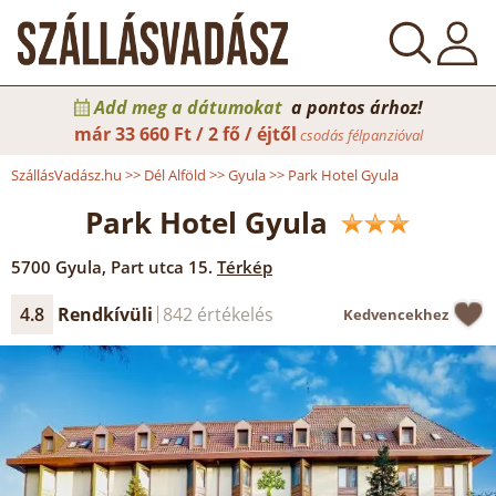
Add meg a dátumokat
a pontos árhoz!
már
33 660 Ft / 2 fő / éjtől
csodás félpanzióval
SzállásVadász.hu
>>
Dél Alföld
>>
Gyula
>>
Park Hotel Gyula
Park Hotel Gyula
5700
Gyula
,
Part utca 15.
Térkép
4.8
Rendkívüli
842 értékelés
Kedvencekhez