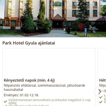
Park Hotel Gyula ajánlatai
Kényeztető napok (min. 4 éj)
Hét
félpanziós ellátással, szemmasszázzsal, játszósarok
félp
használattal
Érvé
Érvényes: 01.02-12.18.
K
é
Kötbérmentesen lemondható az érkezést megelőző 3. nap
E
éjfélig
Előrefizetés nélkül foglalható