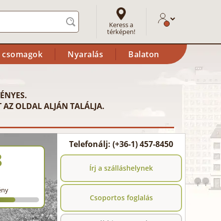
Keress a
térképen!
i csomagok
Nyaralás
Balaton
ÉNYES.
 AZ OLDAL ALJÁN TALÁLJA.
Telefonálj: (+36-1) 457-8450
8
Írj a szálláshelynek
ény
Csoportos foglalás