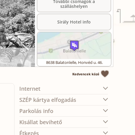
További csomagok a
szálláshelyen
Sirály Hotel info
8638
Balatonlelle
,
Honvéd u. 46.
Kedvencek közé
Internet
SZÉP kártya elfogadás
Parkolás info
Kisállat bevihető
Étkezés