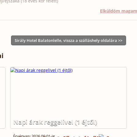
/éjszaka (18 éves kor felett)
Elküldöm maga
Sirály Hotel Balatonlelle, vissza a szálláshely oldalára >>
ai
Napi árak reggelivel (1 éjtől)
Érvényes: 2026.09.01-ig