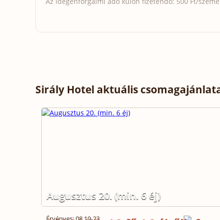
Az idegenforgalmi adó külön fizetendő: 500 Ft/személy
Sirály Hotel aktuális csomagajánlat
Augusztus 20. (min. 6 éj)
Érvényes: 08.19-23.