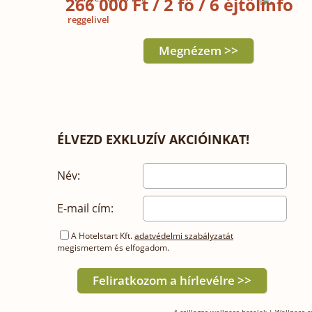
266 000 Ft / 2 fő / 6 éjtől
reggelivel
Megnézem >>
ÉLVEZD EXKLUZÍV AKCIÓINKAT!
Név:
E-mail cím:
A Hotelstart Kft.
adatvédelmi szabályzatát
megismertem és elfogadom.