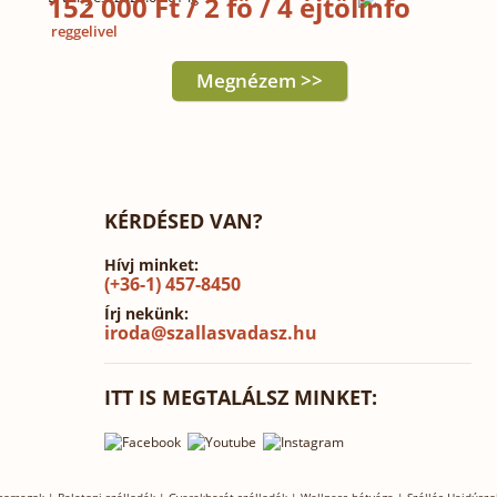
152 000 Ft / 2 fő / 4 éjtől
reggelivel
Megnézem >>
KÉRDÉSED VAN?
Hívj minket:
(+36-1) 457-8450
Írj nekünk:
iroda@szallasvadasz.hu
ITT IS MEGTALÁLSZ MINKET: