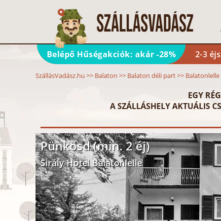
Belépő Hűségakciók: akár -28%
2-3 éj
SzállásVadász.hu
>>
Balaton
>>
Balaton déli part
>>
Balatonlelle
EGY RÉG
A SZÁLLÁSHELY AKTUÁLIS CS
Pünkösd (min. 2 éj)
Sirály Hotel Balatonlelle