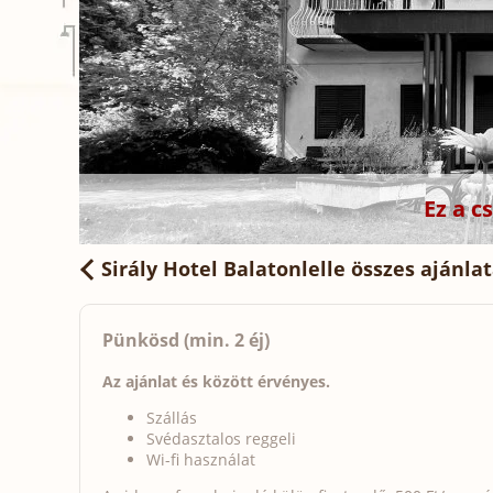
Ez a 
Sirály Hotel Balatonlelle
összes ajánla
Pünkösd (min. 2 éj)
Az ajánlat és között érvényes.
Szállás
Svédasztalos reggeli
Wi-fi használat