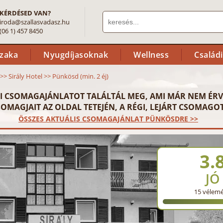
KÉRDÉSED VAN?
iroda@szallasvadasz.hu
(06 1) 457 8450
szaka
Nyugdíjasoknak
Wellness
Család
>>
Sirály Hotel
>>
Pünkösd (min. 2 éj)
I CSOMAGAJÁNLATOT TALÁLTÁL MEG, AMI MÁR NEM ÉRV
OMAGJAIT AZ OLDAL TETEJÉN, A RÉGI, LEJÁRT CSOMAGOT
ÖSSZES AKTUÁLIS CSOMAGAJÁNLAT PÜNKÖSDRE >>
3.
JÓ
15
vélem