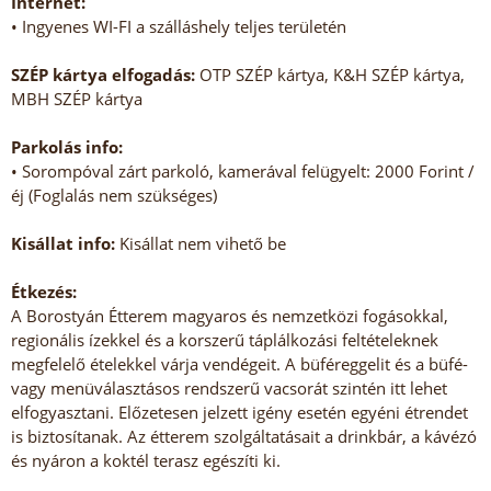
Internet:
• Ingyenes WI-FI a szálláshely teljes területén
SZÉP kártya elfogadás:
OTP SZÉP kártya, K&H SZÉP kártya,
MBH SZÉP kártya
Parkolás info:
• Sorompóval zárt parkoló, kamerával felügyelt: 2000 Forint /
éj (Foglalás nem szükséges)
Kisállat info:
Kisállat nem vihető be
Étkezés:
A Borostyán Étterem magyaros és nemzetközi fogásokkal,
regionális ízekkel és a korszerű táplálkozási feltételeknek
megfelelő ételekkel várja vendégeit. A büféreggelit és a büfé-
vagy menüválasztásos rendszerű vacsorát szintén itt lehet
elfogyasztani. Előzetesen jelzett igény esetén egyéni étrendet
is biztosítanak. Az étterem szolgáltatásait a drinkbár, a kávézó
és nyáron a koktél terasz egészíti ki.