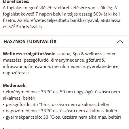
Előrefizetés:
A foglalás megerősítéséhez előrefizetésére van szükség. A
foglalást követő 7 napon belül a teljes összeg 50%-át ki kell
fizetni. Az előrefizetés teljesíthető bankkártyával, átutalással
és SZÉP kártyával is.
HASZNOS TUDNIVALÓK
Wellness szolgáltatások:
szauna, Spa & wellness center,
masszázs, pezsgőfürdő, élménymedence, gőzfürdő,
infraszauna, finnszauna, merülőmedence, gyerekmedence,
napozóterasz
Medencék:
• élménymedence: 33 °C-os, 50 nm nagyságú, úszásra nem
alkalmas, beltéri
• pezsgőfürdő: 35 °C-os, úszásra nem alkalmas, beltéri
• napozómedence: 33 °C-os, úszásra nem alkalmas, kültéri
• gyermekpancsoló: 33 °C-os, úszásra nem alkalmas, beltéri