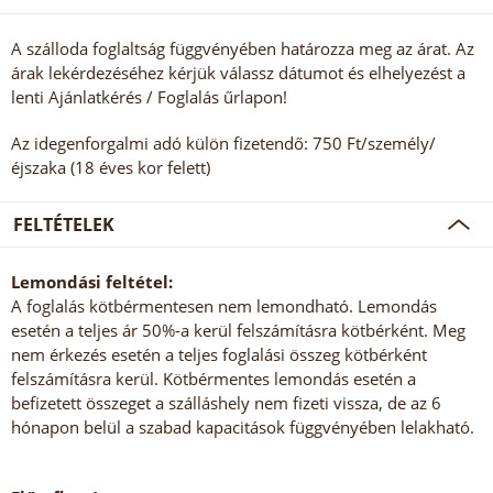
A szálloda foglaltság függvényében határozza meg az árat. Az
árak lekérdezéséhez kérjük válassz dátumot és elhelyezést a
lenti Ajánlatkérés / Foglalás űrlapon!
Az idegenforgalmi adó külön fizetendő: 750 Ft/személy/
éjszaka (18 éves kor felett)
FELTÉTELEK
Lemondási feltétel:
A foglalás kötbérmentesen nem lemondható. Lemondás
esetén a teljes ár 50%-a kerül felszámításra kötbérként. Meg
nem érkezés esetén a teljes foglalási összeg kötbérként
felszámításra kerül. Kötbérmentes lemondás esetén a
befizetett összeget a szálláshely nem fizeti vissza, de az 6
hónapon belül a szabad kapacitások függvényében lelakható.