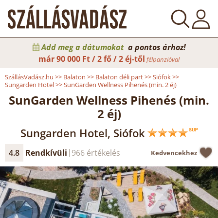
Add meg a dátumokat
a pontos árhoz!
már
90 000 Ft / 2 fő / 2 éj-től
félpanzióval
SzállásVadász.hu
>>
Balaton
>>
Balaton déli part
>>
Siófok
>>
Sungarden Hotel
>>
SunGarden Wellness Pihenés (min. 2 éj)
SunGarden Wellness Pihenés (min.
2 éj)
Sungarden Hotel, Siófok
4.8
Rendkívüli
966 értékelés
Kedvencekhez