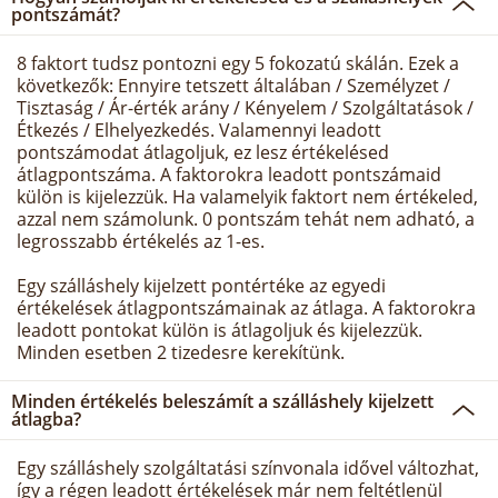
pontszámát?
8 faktort tudsz pontozni egy 5 fokozatú skálán. Ezek a
következők: Ennyire tetszett általában / Személyzet /
Tisztaság / Ár-érték arány / Kényelem / Szolgáltatások /
Étkezés / Elhelyezkedés. Valamennyi leadott
pontszámodat átlagoljuk, ez lesz értékelésed
átlagpontszáma. A faktorokra leadott pontszámaid
külön is kijelezzük. Ha valamelyik faktort nem értékeled,
azzal nem számolunk. 0 pontszám tehát nem adható, a
legrosszabb értékelés az 1-es.
Egy szálláshely kijelzett pontértéke az egyedi
értékelések átlagpontszámainak az átlaga. A faktorokra
leadott pontokat külön is átlagoljuk és kijelezzük.
Minden esetben 2 tizedesre kerekítünk.
Minden értékelés beleszámít a szálláshely kijelzett
átlagba?
Egy szálláshely szolgáltatási színvonala idővel változhat,
így a régen leadott értékelések már nem feltétlenül