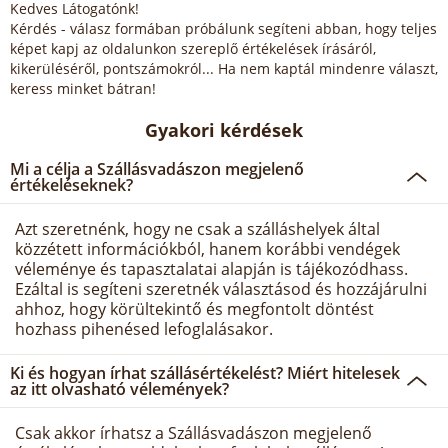
Kedves Látogatónk!
Kérdés - válasz formában próbálunk segíteni abban, hogy teljes
képet kapj az oldalunkon szereplő értékelések írásáról,
kikerüléséről, pontszámokról... Ha nem kaptál mindenre választ,
keress minket bátran!
Gyakori kérdések
Mi a célja a Szállásvadászon megjelenő
értékeléseknek?
Azt szeretnénk, hogy ne csak a szálláshelyek által
közzétett információkból, hanem korábbi vendégek
véleménye és tapasztalatai alapján is tájékozódhass.
Ezáltal is segíteni szeretnék választásod és hozzájárulni
ahhoz, hogy körültekintő és megfontolt döntést
hozhass pihenésed lefoglalásakor.
Ki és hogyan írhat szállásértékelést? Miért hitelesek
az itt olvasható vélemények?
Csak akkor írhatsz a Szállásvadászon megjelenő