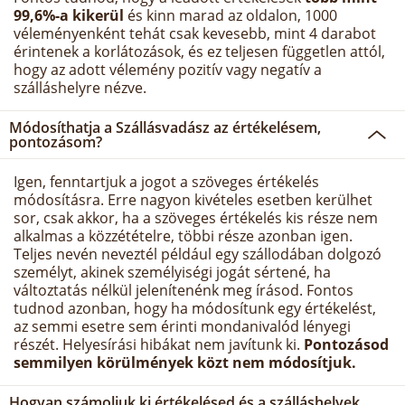
99,6%-a kikerül
és kinn marad az oldalon, 1000
véleményenként tehát csak kevesebb, mint 4 darabot
érintenek a korlátozások, és ez teljesen független attól,
hogy az adott vélemény pozitív vagy negatív a
szálláshelyre nézve.
Módosíthatja a Szállásvadász az értékelésem,
pontozásom?
Igen, fenntartjuk a jogot a szöveges értékelés
módosításra. Erre nagyon kivételes esetben kerülhet
sor, csak akkor, ha a szöveges értékelés kis része nem
alkalmas a közzétételre, többi része azonban igen.
Teljes nevén neveztél például egy szállodában dolgozó
személyt, akinek személyiségi jogát sértené, ha
változtatás nélkül jelenítenénk meg írásod. Fontos
tudnod azonban, hogy ha módosítunk egy értékelést,
az semmi esetre sem érinti mondanivalód lényegi
részét. Helyesírási hibákat nem javítunk ki.
Pontozásod
semmilyen körülmények közt nem módosítjuk.
Hogyan számoljuk ki értékelésed és a szálláshelyek