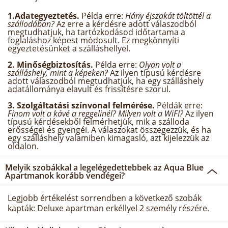
1.Adategyeztetés.
Példa erre:
Hány éjszakát töltöttél a
szállodában?
Az erre a kérdésre adott válaszodból
megtudhatjuk, ha tartózkodásod időtartama a
foglaláshoz képest módosult. Ez megkönnyíti
egyeztetésünket a szálláshellyel.
2. Minőségbiztosítás.
Példa erre:
Olyan volt a
szálláshely, mint a képeken?
Az ilyen típusú kérdésre
adott válaszodból megtudhatjuk, ha egy szálláshely
adatállománya elavult és frissítésre szorul.
3. Szolgáltatási színvonal felmérése.
Példák erre:
Finom volt a kávé a reggelinél? Milyen volt a WiFI?
Az ilyen
típusú kérdésekből felmérhetjük, mik a szálloda
erősségei és gyengéi. A válaszokat összegezzük, és ha
egy szálláshely valamiben kimagasló, azt kijelezzük az
oldalon.
Melyik szobákkal a legelégedettebbek az Aqua Blue
Apartmanok korább vendégei?
Legjobb értékelést sorrendben a következő szobák
kapták: Deluxe apartman erkéllyel 2 személy részére.