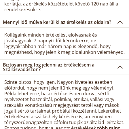
korlátja, az érékelés közzétételét követő 120 nap áll a
rendelkezésükre.
Mennyi idő múlva kerül ki az értékelés az oldalra?
Kollégaink minden értékelést elolvasnak és
jóváhagynak. 7 napnyi időt kérünk erre, de
leggyakrabban már három nap is elegendő, hogy
megnézhesd, hogy jelenik meg oldalunkon véleményed.
Biztosan meg fog jelenni az értékelésem a
Szállásvadászon?
Szinte biztos, hogy igen. Nagyon kivételes esetben
előfordul, hogy nem jelenítünk meg egy véleményt.
Példa lehet erre, ha az értékelésben durva, sértő
nyelvezetet használtál, politikai, etnikai, vallási vagy
szexuális vonatkozású megjegyzést tettél vagy mások
jogait sértő tartalmat próbáltál közzétenni. Lekerülhet
értékelésed a szálláshely kérésére is, amennyiben
tényszerűen/igazoltan cáfolni tudják az általad leírtakat.
Fontos tudnod, hogy a leadott értékelések
több mint