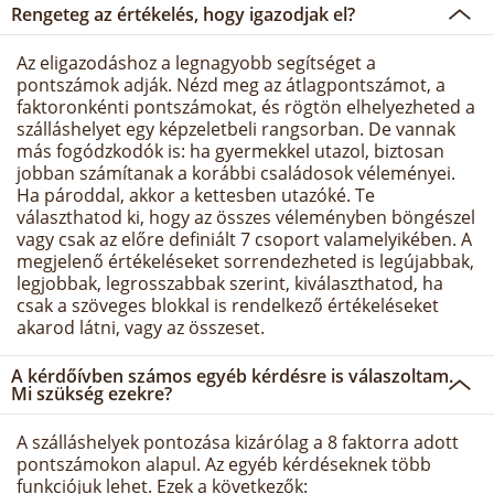
Rengeteg az értékelés, hogy igazodjak el?
Az eligazodáshoz a legnagyobb segítséget a
pontszámok adják. Nézd meg az átlagpontszámot, a
faktoronkénti pontszámokat, és rögtön elhelyezheted a
szálláshelyet egy képzeletbeli rangsorban. De vannak
más fogódzkodók is: ha gyermekkel utazol, biztosan
jobban számítanak a korábbi családosok véleményei.
Ha pároddal, akkor a kettesben utazóké. Te
választhatod ki, hogy az összes véleményben böngészel
vagy csak az előre definiált 7 csoport valamelyikében. A
megjelenő értékeléseket sorrendezheted is legújabbak,
legjobbak, legrosszabbak szerint, kiválaszthatod, ha
csak a szöveges blokkal is rendelkező értékeléseket
akarod látni, vagy az összeset.
A kérdőívben számos egyéb kérdésre is válaszoltam.
Mi szükség ezekre?
A szálláshelyek pontozása kizárólag a 8 faktorra adott
pontszámokon alapul. Az egyéb kérdéseknek több
funkciójuk lehet. Ezek a következők: