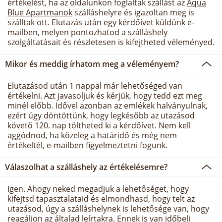
értékelést, ha az oldalunkon foglaltak szállást az
Aqua
Blue Apartmanok
szálláshelyre és igazoltan meg is
szálltak ott. Elutazás után egy kérdőívet küldünk e-
mailben, melyen pontozhatod a szálláshely
szolgáltatásait és részletesen is kifejtheted véleményed.
Mikor és meddig írhatom meg a véleményem?
Elutazásod után 1 nappal már lehetőséged van
értékelni. Azt javasoljuk és kérjük, hogy tedd ezt meg
minél előbb. Idővel azonban az emlékek halványulnak,
ezért úgy döntöttünk, hogy legkésőbb az utazásod
követő 120. nap töltheted ki a kérdőívet. Nem kell
aggódnod, ha közeleg a határidő és még nem
értékeltél, e-mailben figyelmeztetni fogunk.
Válaszolhat a szálláshely az értékelésemre?
Igen. Ahogy neked megadjuk a lehetőséget, hogy
kifejtsd tapasztalataid és elmondhasd, hogy telt az
utazásod, úgy a szálláshelynek is lehetősége van, hogy
reagáljon az általad leírtakra. Ennek is van időbeli