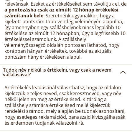
relevánsak. Ezeket az értékeléseket sem távolítjuk el, de
a pontozásba csak az elmúlt 12 hónap értékelési
számítanak bele
. Szeretnénk ugyanakkor, hogy a
kijelzett pontszám több vendég véleményén alapulna,
így amennyiben egy szálláshelynek nincs legalább 10
értékelése az elmúlt 12 hónapban, úgy a legfrissebb 10
értékeléssel számolunk. A szálláshely
véleményösszegző oldalán pontosan láthatod, hogy
korábban hányan értékeltek, továbbá az aktuális
pontszám hány értékelésen alapul.
Tudok név nélkül is értékelni, vagy csak a nevem
vállalásával?
Az értékelés leadásánál választhatsz, hogy az oldalon
kijelezzük-e teljes neved, csak keresztneved, vagy név
nélkül jelenjen meg az értékelésed. Kizárólag a
szálláshely számára értékelésed mellé kijelezzük
rendelési számod, mely alapján be tudnak azonosítani,
hogy esetleges reklamációd, panaszaid kivizsgálhassák
és érdemben tudjanak válaszolni rá.