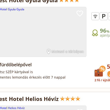
st Hotel Gyula Gyula
96
%
ajánlj
Mutasd a térképen
 fürdőbelépővel
5
tsz SZÉP kártyával is
mentes lemondás érkezés előtt 7 nappal
2 fő / éjtő
st Hotel Helios Hévíz