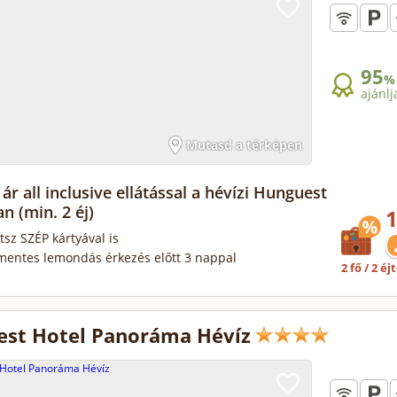
95
%
ajánlj
Mutasd a térképen
ár all inclusive ellátással a hévízi Hunguest
ban
(min. 2 éj)
1
tsz SZÉP kártyával is
mentes lemondás érkezés előtt 3 nappal
2 fő / 2 éj
st Hotel Panoráma Hévíz