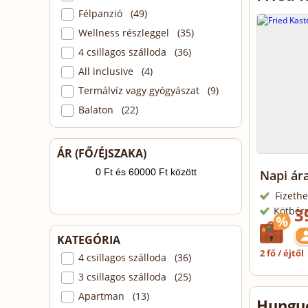
Félpanzió (49)
Wellness részleggel (35)
4 csillagos szálloda (36)
All inclusive (4)
Termálvíz vagy gyógyászat (9)
Balaton (22)
ÁR (FŐ/ÉJSZAKA)
Napi ára
Fizethe
3
Kötbér
KATEGÓRIA
2 fő / éjtől
4 csillagos szálloda (36)
3 csillagos szálloda (25)
Apartman (13)
Hungue