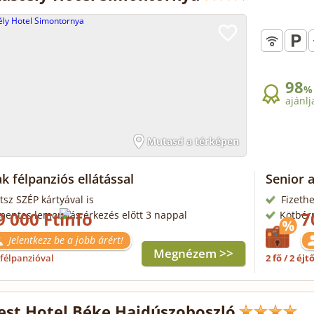
98
%
ajánlj
Mutasd a térképen
k félpanziós ellátással
Senior 
tsz SZÉP kártyával is
Fizethe
9 000 Ft
7
mentes lemondás érkezés előtt 3 nappal
Kötbér
Jelentkezz be a jobb árért!
Megnézem >>
félpanzióval
2 fő / 2 éjt
st Hotel Béke Hajdúszoboszló