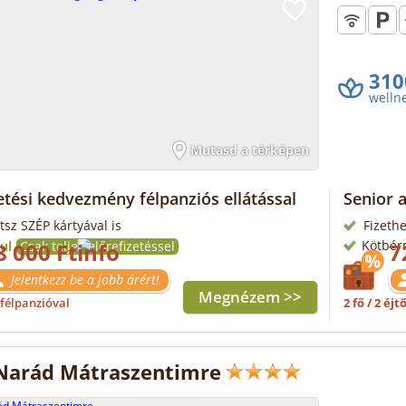
310
welln
Mutasd a térképen
etési kedvezmény félpanziós ellátással
Senior 
tsz SZÉP kártyával is
Fizethe
Kötbér
ul
8 000 Ft
Csak teljes előrefizetéssel
7
Jelentkezz be a jobb árért!
Megnézem >>
félpanzióval
2 fő / 2 éjt
Narád Mátraszentimre