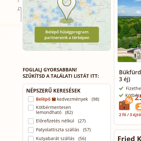
Belépő hűségprogram
partnereink a térképen
FOGLALJ GYORSABBAN!
Bükfürdő
SZŰKÍTSD A TALÁLATI LISTÁT ITT:
3 éj)
Fizethe
NÉPSZERŰ KERESÉSEK
2
Kötbér
Belépő
kedvezmények (98)
Kötbérmentesen
lemondható (82)
2 fő / 3 éjt
Előrefizetés nélkül (27)
Patyolattiszta szállás (57)
Fried 
Kutyabarát szállás (56)