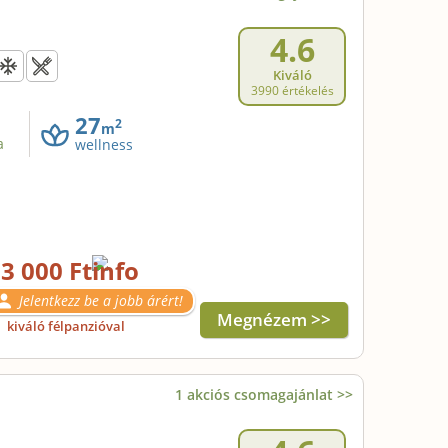
4.6
Kiváló
3990 értékelés
27
2
m
a
wellness
3 000 Ft
Jelentkezz be a jobb árért!
Megnézem >>
l
kiváló félpanzióval
1 akciós csomagajánlat >>