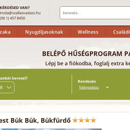
KÉRDÉSED VAN?
iroda@szallasvadasz.hu
(06 1) 457 8450
szaka
Nyugdíjasoknak
Wellness
Család
BELÉPŐ HŰSÉGPROGRAM P
Lépj be a fiókodba, foglalj extra
szobát keresel?
Rendezés
fő
st Bük Bük, Bükfürdő