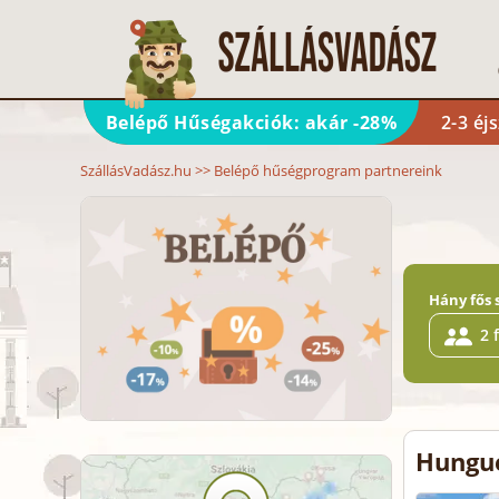
Belépő Hűségakciók: akár -28%
2-3 éj
SzállásVadász.hu
>>
Belépő hűségprogram partnereink
Hány fős 
2 
Hungue