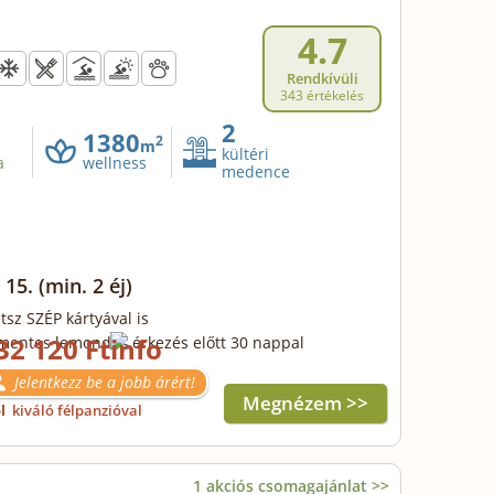
4.7
Rendkívüli
343 értékelés
2
1380
2
m
kültéri
a
wellness
medence
 15.
(min. 2 éj)
tsz SZÉP kártyával is
32 120 Ft
mentes lemondás érkezés előtt 30 nappal
Jelentkezz be a jobb árért!
Megnézem >>
ől
kiváló félpanzióval
1 akciós csomagajánlat >>