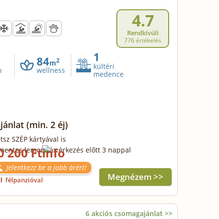
4.7
Rendkívüli
776 értékelés
1
84
2
m
kültéri
a
wellness
medence
ajánlat
(min. 2 éj)
tsz SZÉP kártyával is
0 200 Ft
mentes lemondás érkezés előtt 3 nappal
Jelentkezz be a jobb árért!
Megnézem >>
ől
félpanzióval
6 akciós csomagajánlat >>