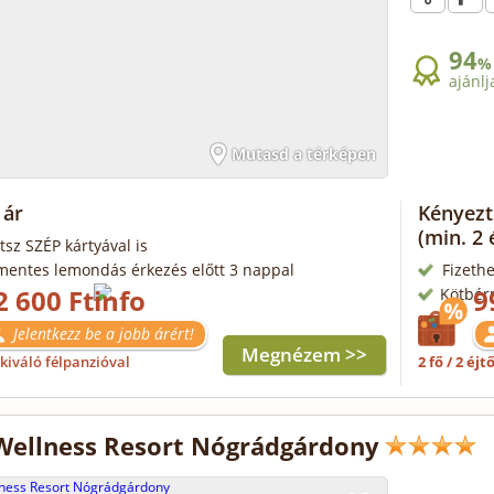
94
%
ajánlj
Mutasd a térképen
 ár
Kényezt
(min. 2 
tsz SZÉP kártyával is
mentes lemondás érkezés előtt 3 nappal
Fizethe
2 600 Ft
9
Kötbér
Jelentkezz be a jobb árért!
Megnézem >>
kiváló félpanzióval
2 fő / 2 éjt
Wellness Resort Nógrádgárdony