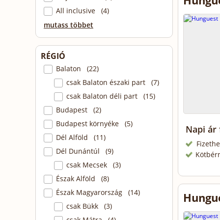
Hungue
All inclusive (4)
mutass többet
RÉGIÓ
Balaton (22)
csak Balaton északi part (7)
csak Balaton déli part (15)
Budapest (2)
Budapest környéke (5)
Napi ár
Dél Alföld (11)
Fizethe
Dél Dunántúl (9)
Kötbér
csak Mecsek (3)
Észak Alföld (8)
Észak Magyarország (14)
Hungue
csak Bükk (3)
csak Mátra (4)