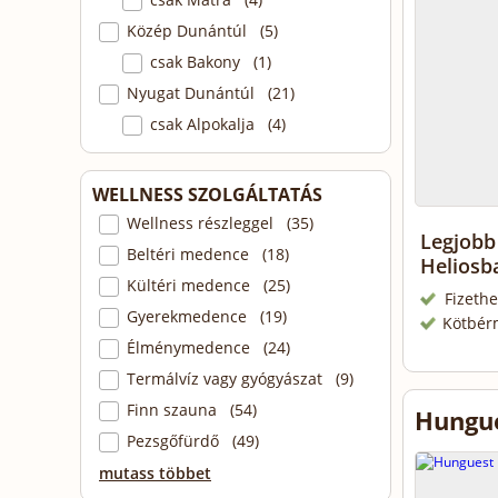
Közép Dunántúl (5)
csak Bakony (1)
Nyugat Dunántúl (21)
csak Alpokalja (4)
WELLNESS SZOLGÁLTATÁS
Wellness részleggel (35)
Legjobb 
Beltéri medence (18)
Helios
Kültéri medence (25)
Fizethe
Gyerekmedence (19)
Kötbér
Élménymedence (24)
Termálvíz vagy gyógyászat (9)
Finn szauna (54)
Hungue
Pezsgőfürdő (49)
mutass többet