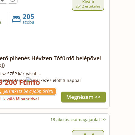
Kiváló
2512 értékelés
205
a
szoba
ető pihenés Hévízen Tófürdő belépővel
éj)
tsz SZÉP kártyával is
9 200 Ft
mentes lemondás érkezés előtt 3 nappal
Jelentkezz be a jobb árért!
Megnézem >>
ől
kiváló félpanzióval
13 akciós csomagajánlat >>