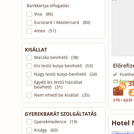
Bankkártya elfogadás
Visa (86)
Eurocard / Mastercard (80)
Amex (51)
KISÁLLAT
Macska bevihető (38)
Előrefiz
Kis testű kutya bevihető (53)
Nagy testű kutya bevihető (24)
Fizethe
Áron al
3
Egyéb kis testű háziállat
bevihető (31)
Nem vihető be kisállat (35)
2 fő / éjtől
GYEREKBARÁT SZOLGÁLTATÁS
Hotel 
Gyerekmedence (19)
Kiságy (60)