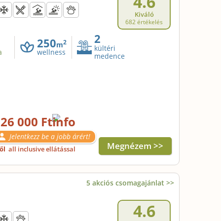
4.6
Kiváló
682 értékelés
2
250
2
m
kültéri
a
wellness
medence
26 000 Ft
Jelentkezz be a jobb árért!
Megnézem >>
től
all inclusive ellátással
5 akciós csomagajánlat >>
4.6