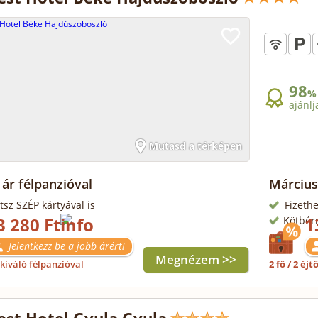
98
%
ajánlj
Mutasd a térképen
ár félpanzióval
Március
tsz SZÉP kártyával is
Fizethe
3 280 Ft
1
Kötbér
Jelentkezz be a jobb árért!
Megnézem >>
kiváló félpanzióval
2 fő / 2 éjt