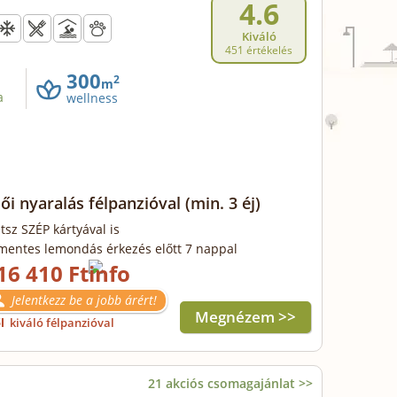
4.6
Kiváló
451 értékelés
300
2
m
a
wellness
ői nyaralás félpanzióval
(min. 3 éj)
tsz SZÉP kártyával is
mentes lemondás érkezés előtt 7 nappal
16 410 Ft
Jelentkezz be a jobb árért!
Megnézem >>
ől
kiváló félpanzióval
21 akciós csomagajánlat >>