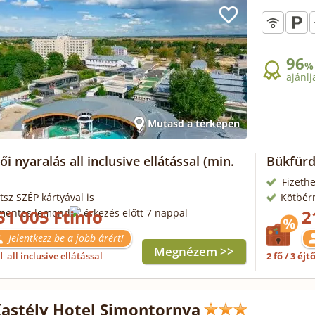
96
%
ajánlj
Mutasd a térképen
i nyaralás all inclusive ellátással
(min.
Bükfürd
Fizethe
tsz SZÉP kártyával is
Kötbér
51 005 Ft
2
mentes lemondás érkezés előtt 7 nappal
Jelentkezz be a jobb árért!
Megnézem >>
ől
all inclusive ellátással
2 fő / 3 éjt
Kastély Hotel Simontornya