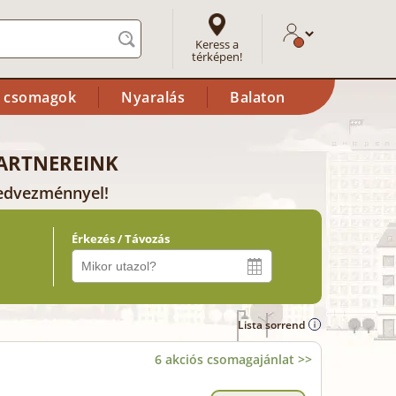
Keress a
térképen!
i csomagok
Nyaralás
Balaton
ARTNEREINK
 kedvezménnyel!
Érkezés / Távozás
Lista sorrend
6 akciós csomagajánlat >>