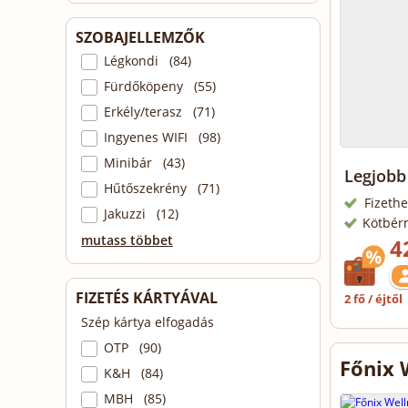
SZOBAJELLEMZŐK
Légkondi (84)
Fürdőköpeny (55)
Erkély/terasz (71)
Ingyenes WIFI (98)
Minibár (43)
Legjobb
Hűtőszekrény (71)
Fizethe
Jakuzzi (12)
Kötbér
mutass többet
4
FIZETÉS KÁRTYÁVAL
2 fő / éjtől
Szép kártya elfogadás
OTP (90)
Főnix 
K&H (84)
MBH (85)