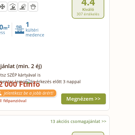
4.4
Kiváló
307 értékelés
1
0
2
m
kültéri
ess
medence
ajánlat
(min. 2 éj)
tsz SZÉP kártyával is
mentes lemondás érkezés előtt 3 nappal
2 000 Ft
Jelentkezz be a jobb árért!
Megnézem >>
ől
félpanzióval
13 akciós csomagajánlat >>