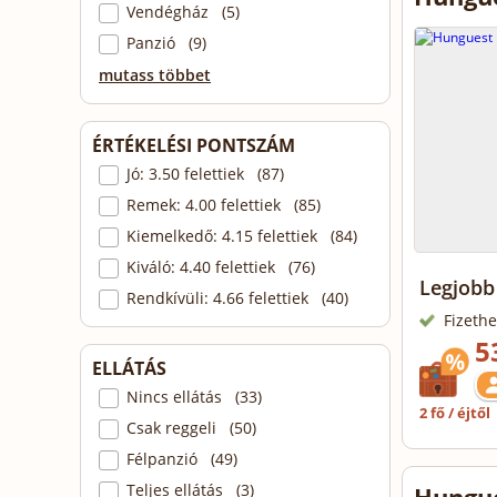
Vendégház (5)
Panzió (9)
mutass többet
ÉRTÉKELÉSI PONTSZÁM
Jó: 3.50 felettiek (87)
Remek: 4.00 felettiek (85)
Kiemelkedő: 4.15 felettiek (84)
Kiváló: 4.40 felettiek (76)
Legjobb 
Rendkívüli: 4.66 felettiek (40)
Fizethe
5
ELLÁTÁS
Nincs ellátás (33)
2 fő / éjtől
Csak reggeli (50)
Félpanzió (49)
Teljes ellátás (3)