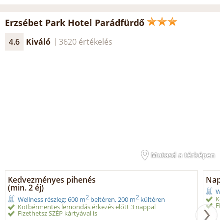
Erzsébet Park Hotel Parádfürdő
4.6
Kiváló
3620 értékelés
Mutasd a térképen
Kedvezményes pihenés
Nap
(min. 2 éj)
W
2
2
K
Wellness részleg: 600 m
beltéren, 200 m
kültéren
F
Kötbérmentes lemondás érkezés előtt 3 nappal
Fizethetsz SZÉP kártyával is