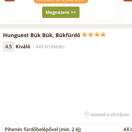
Megnézem >>
Hunguest Bük Bük, Bükfürdő
4.5
Kiváló
448 értékelés
Mutasd a térképen
Pihenés fürdőbelépővel (min. 2 éj)
All 