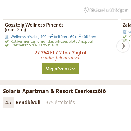
Mutasd a térképen
Gosztola Wellness Pihenés
Zal
(min. 2 éj)
W
2
2
K
Wellness részleg: 100 m
beltéren, 60 m
kültéren
F
Kötbérmentes lemondás érkezés előtt 7 nappal
Fizethetsz SZÉP kártyával is
77 264 Ft / 2 fő / 2 éjtől
csodás félpanzióval
Megnézem >>
Solaris Apartman & Resort Cserkeszőlő
4.7
Rendkívüli
375 értékelés