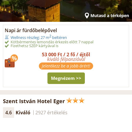
Mutasd a térképen
Napi ár fürdőbelépővel
2
Wellness részleg: 27 m
beltéren
Kötbérmentes lemondás érkezés előtt 7 nappal
Fizethetsz SZÉP kártyával is
53 000 Ft / 2 fő / éjtől
kiváló félpanzióval
Jelentkezz be a jobb árért!
Megnézem >>
Szent István Hotel Eger
4.6
Kiváló
2927 értékelés