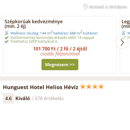
Mutasd a térképen
Szépkorúak kedvezménye
Leg
(min. 2 éj)
(min
2
2
Wellness részleg: 144 m
beltéren, 688 m
kültéren
W
Kötbérmentes lemondás érkezés előtt 14 nappal
F
Fizethetsz SZÉP kártyával is
101 700 Ft / 2 fő / 2 éjtől
csodás félpanzióval
Megnézem >>
Hunguest Hotel Helios Hévíz
4.6
Kiváló
678 értékelés