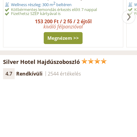
2
Wellness részleg: 300 m
beltéren
W
Kötbérmentes lemondás érkezés előtt 7 nappal
K
Fizethetsz SZÉP kártyával is
F
153 200 Ft / 2 fő / 2 éjtől
kiváló félpanzióval
Megnézem >>
Silver Hotel Hajdúszoboszló
4.7
Rendkívüli
2544 értékelés