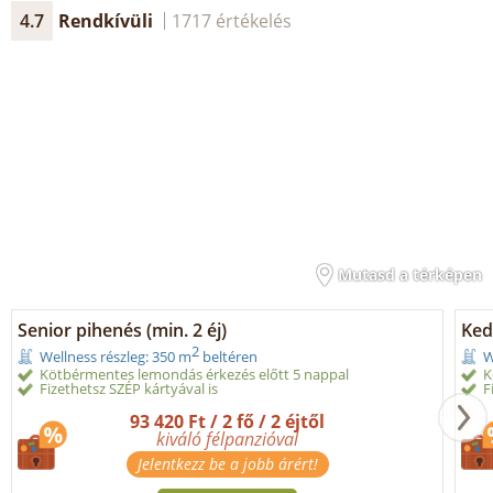
4.7
Rendkívüli
1717 értékelés
Mutasd a térképen
Senior pihenés (min. 2 éj)
Ked
2
Wellness részleg: 350 m
beltéren
W
Kötbérmentes lemondás érkezés előtt 5 nappal
K
Fizethetsz SZÉP kártyával is
F
93 420 Ft / 2 fő / 2 éjtől
kiváló félpanzióval
Jelentkezz be a jobb árért!