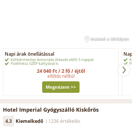
Mutasd a térképen
Napi árak önellátással
Nap
Kötbérmentes lemondás érkezés előtt 5 nappal
K
Fizethetsz SZÉP kártyával is
F
24 040 Ft / 2 fő / éjtől
ellátás nélkül
Megnézem >>
Hotel Imperial Gyógyszálló Kiskőrös
4.3
Kiemelkedő
1236 értékelés