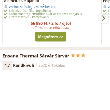
All inclusive ajánlat
Fél
2
Wellness részleg: 250 m
beltéren
W
Előrefizetés nélkül foglalható
E
Kötbérmentes lemondás akár az érkezés napján is
K
Fizethetsz SZÉP kártyával is
F
66 990 Ft / 2 fő / éjtől
all inclusive ellátással
Megnézem >>
Ensana Thermal Sárvár Sárvár
4.7
Rendkívüli
2620 értékelés