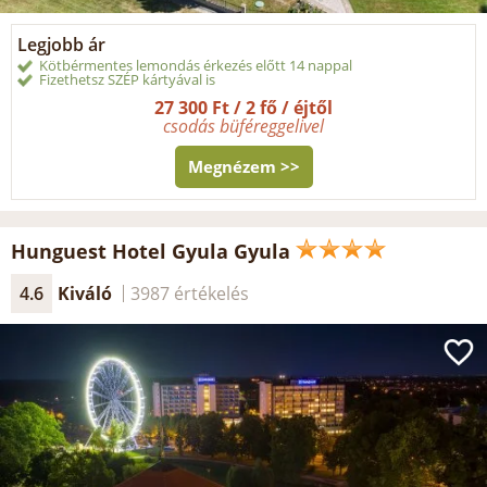
Legjobb ár
Kötbérmentes lemondás érkezés előtt 14 nappal
Fizethetsz SZÉP kártyával is
27 300 Ft / 2 fő / éjtől
csodás büféreggelivel
Megnézem >>
Hunguest Hotel Gyula Gyula
4.6
Kiváló
3987 értékelés