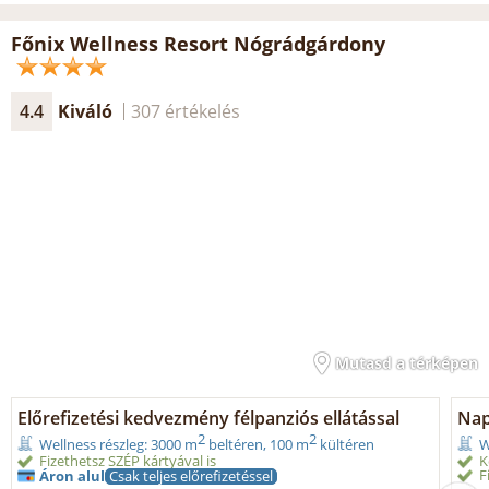
Főnix Wellness Resort Nógrádgárdony
4.4
Kiváló
307 értékelés
Mutasd a térképen
Előrefizetési kedvezmény félpanziós ellátással
Nap
2
2
Wellness részleg: 3000 m
beltéren, 100 m
kültéren
W
Fizethetsz SZÉP kártyával is
K
F
Áron alul
Csak teljes előrefizetéssel