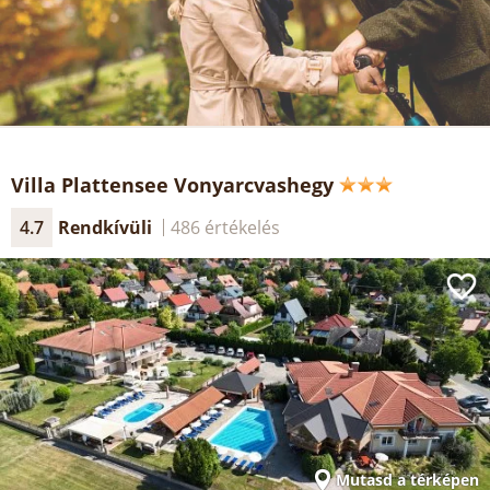
Villa Plattensee Vonyarcvashegy
4.7
Rendkívüli
486 értékelés
Mutasd a térképen