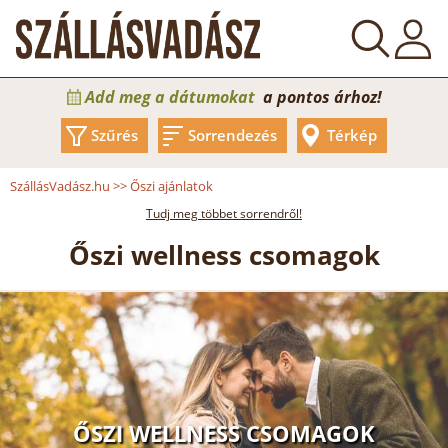
Add meg a dátumokat
a pontos árhoz!
Szűrés
Sorrendezés
Térkép
SzállásVadász.hu
>>
Őszi ajánlatok
Tudj meg többet sorrendről!
Őszi wellness csomagok
ŐSZI WELLNESS CSOMAGOK