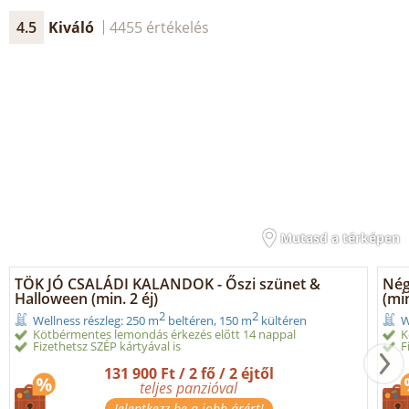
4.5
Kiváló
4455 értékelés
Mutasd a térképen
TÖK JÓ CSALÁDI KALANDOK - Őszi szünet &
Nég
Halloween (min. 2 éj)
(min
2
2
Wellness részleg: 250 m
beltéren, 150 m
kültéren
W
Kötbérmentes lemondás érkezés előtt 14 nappal
K
Fizethetsz SZÉP kártyával is
F
131 900 Ft / 2 fő / 2 éjtől
teljes panzióval
Jelentkezz be a jobb árért!