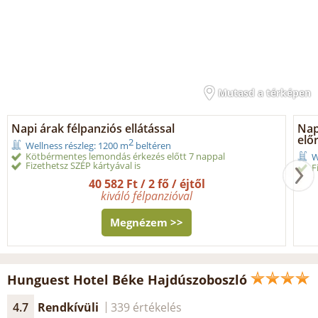
Mutasd a térképen
Napi árak félpanziós ellátással
Napi
elő
2
Wellness részleg: 1200 m
beltéren
Kötbérmentes lemondás érkezés előtt 7 nappal
W
Fizethetsz SZÉP kártyával is
F
40 582 Ft / 2 fő / éjtől
kiváló félpanzióval
Megnézem >>
Hunguest Hotel Béke Hajdúszoboszló
4.7
Rendkívüli
339 értékelés