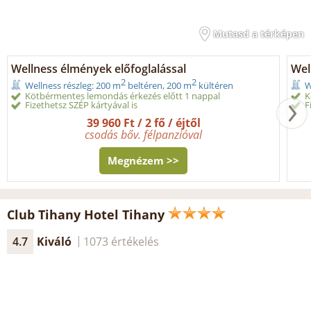
Mutasd a térképen
Wellness élmények előfoglalással
Wel
2
2
Wellness részleg: 200 m
beltéren, 200 m
kültéren
W
Kötbérmentes lemondás érkezés előtt 1 nappal
K
Fizethetsz SZÉP kártyával is
F
39 960 Ft / 2 fő / éjtől
csodás bőv. félpanzióval
Megnézem >>
Club Tihany Hotel Tihany
4.7
Kiváló
1073 értékelés