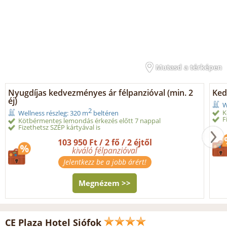
Mutasd a térképen
Nyugdíjas kedvezményes ár félpanzióval (min. 2
Ked
éj)
W
2
K
Wellness részleg: 320 m
beltéren
F
Kötbérmentes lemondás érkezés előtt 7 nappal
Fizethetsz SZÉP kártyával is
103 950 Ft / 2 fő / 2 éjtől
kiváló félpanzióval
Jelentkezz be a jobb árért!
Megnézem >>
CE Plaza Hotel Siófok