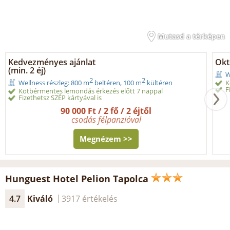
Mutasd a térképen
Kedvezményes ajánlat
Okt
(min. 2 éj)
W
2
2
K
Wellness részleg: 800 m
beltéren, 100 m
kültéren
F
Kötbérmentes lemondás érkezés előtt 7 nappal
Fizethetsz SZÉP kártyával is
90 000 Ft / 2 fő / 2 éjtől
csodás félpanzióval
Megnézem >>
Hunguest Hotel Pelion Tapolca
4.7
Kiváló
3917 értékelés