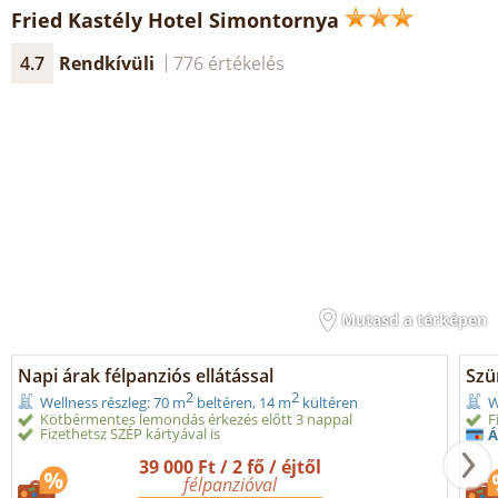
Fried Kastély Hotel Simontornya
4.7
Rendkívüli
776 értékelés
Mutasd a térképen
Napi árak félpanziós ellátással
Szür
2
2
Wellness részleg: 70 m
beltéren, 14 m
kültéren
W
Kötbérmentes lemondás érkezés előtt 3 nappal
F
Fizethetsz SZÉP kártyával is
Á
39 000 Ft / 2 fő / éjtől
félpanzióval