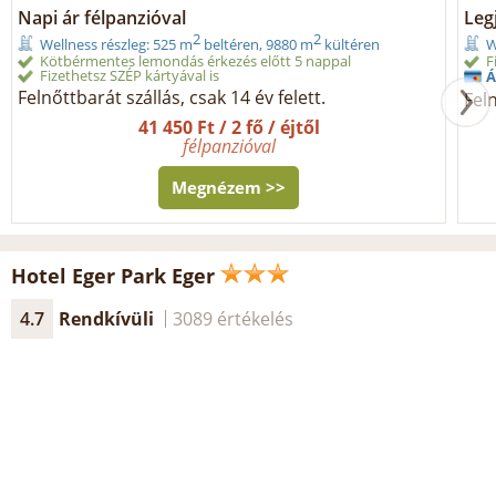
Napi ár félpanzióval
Legj
2
2
Wellness részleg: 525 m
beltéren, 9880 m
kültéren
W
Kötbérmentes lemondás érkezés előtt 5 nappal
F
Fizethetsz SZÉP kártyával is
Á
Felnőttbarát szállás, csak 14 év felett.
Feln
41 450 Ft / 2 fő / éjtől
félpanzióval
Megnézem >>
Hotel Eger Park Eger
4.7
Rendkívüli
3089 értékelés