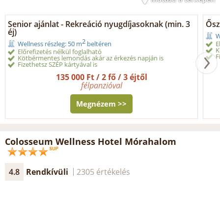
Senior ajánlat - Rekreáció nyugdíjasoknak (min. 3
Ősz
éj)
W
2
E
Wellness részleg: 50 m
beltéren
K
Előrefizetés nélkül foglalható
F
Kötbérmentes lemondás akár az érkezés napján is
Fizethetsz SZÉP kártyával is
135 000 Ft / 2 fő / 3 éjtől
félpanzióval
Megnézem >>
Colosseum Wellness Hotel Mórahalom
4.8
Rendkívüli
2305 értékelés