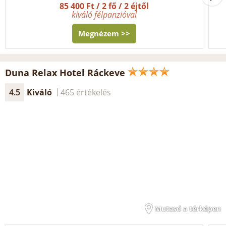
85 400 Ft / 2 fő / 2 éjtől
kiváló félpanzióval
Megnézem >>
Duna Relax Hotel Ráckeve
4.5
Kiváló
465 értékelés
Mutasd a térképen