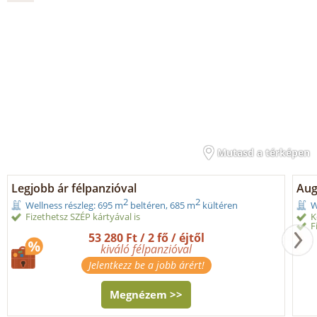
Mutasd a térképen
Legjobb ár félpanzióval
Aug
2
2
Wellness részleg: 695 m
beltéren, 685 m
kültéren
W
Fizethetsz SZÉP kártyával is
K
F
53 280 Ft / 2 fő / éjtől
kiváló félpanzióval
Jelentkezz be a jobb árért!
Megnézem >>