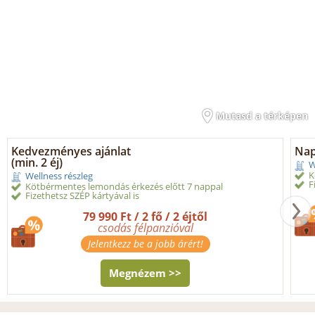
Mutasd a térképen
Kedvezményes ajánlat
Nap
(min. 2 éj)
W
K
Wellness részleg
F
Kötbérmentes lemondás érkezés előtt 7 nappal
Fizethetsz SZÉP kártyával is
79 990 Ft / 2 fő / 2 éjtől
csodás félpanzióval
Jelentkezz be a jobb árért!
Megnézem >>