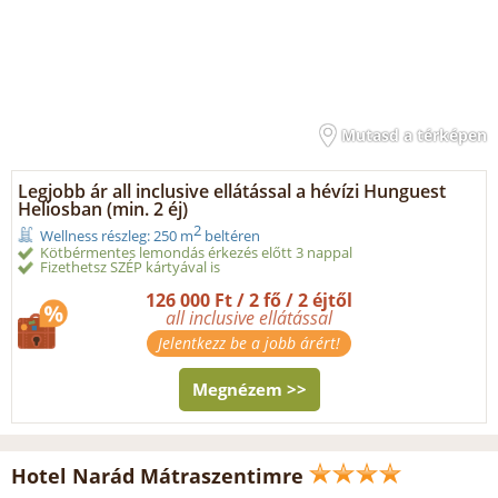
Mutasd a térképen
Legjobb ár all inclusive ellátással a hévízi Hunguest
Heliosban (min. 2 éj)
2
Wellness részleg: 250 m
beltéren
Kötbérmentes lemondás érkezés előtt 3 nappal
Fizethetsz SZÉP kártyával is
126 000 Ft / 2 fő / 2 éjtől
all inclusive ellátással
Jelentkezz be a jobb árért!
Megnézem >>
Hotel Narád Mátraszentimre