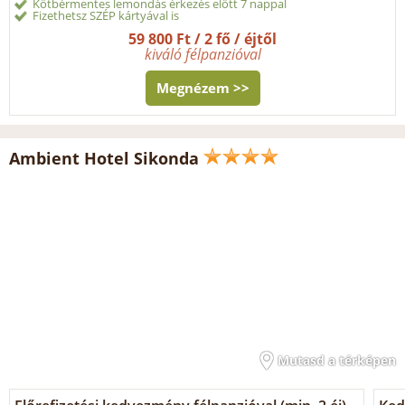
Kötbérmentes lemondás érkezés előtt 7 nappal
Fizethetsz SZÉP kártyával is
59 800 Ft / 2 fő / éjtől
kiváló félpanzióval
Megnézem >>
Ambient Hotel Sikonda
Mutasd a térképen