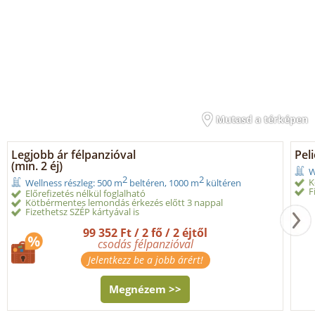
Mutasd a térképen
Legjobb ár félpanzióval
Peli
(min. 2 éj)
W
2
2
K
Wellness részleg: 500 m
beltéren, 1000 m
kültéren
F
Előrefizetés nélkül foglalható
Kötbérmentes lemondás érkezés előtt 3 nappal
Fizethetsz SZÉP kártyával is
99 352 Ft / 2 fő / 2 éjtől
csodás félpanzióval
Jelentkezz be a jobb árért!
Megnézem >>