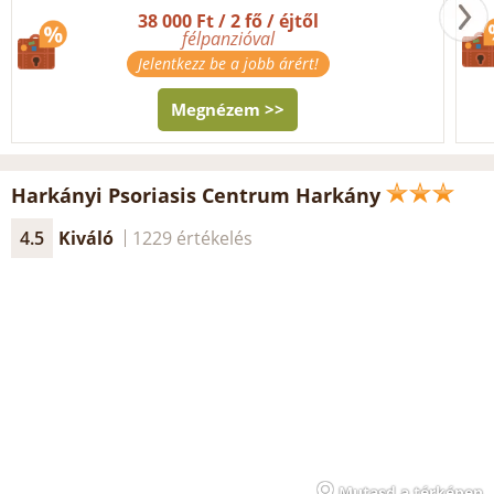
38 000 Ft / 2 fő / éjtől
félpanzióval
Jelentkezz be a jobb árért!
Megnézem >>
Harkányi Psoriasis Centrum Harkány
4.5
Kiváló
1229 értékelés
Mutasd a térképen