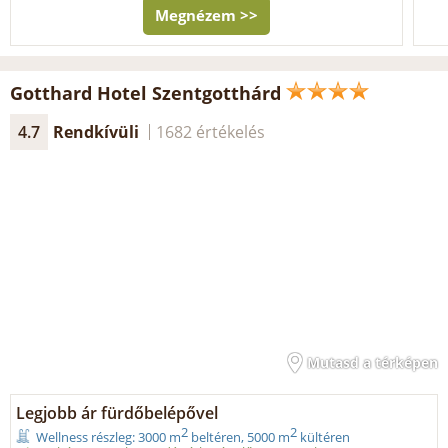
Megnézem >>
Gotthard Hotel Szentgotthárd
4.7
Rendkívüli
1682 értékelés
Mutasd a térképen
Legjobb ár fürdőbelépővel
2
2
Wellness részleg: 3000 m
beltéren, 5000 m
kültéren