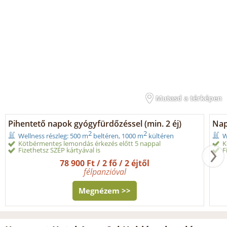
Mutasd a térképen
Pihentető napok gyógyfürdőzéssel (min. 2 éj)
Nap
2
2
Wellness részleg: 500 m
beltéren, 1000 m
kültéren
W
Kötbérmentes lemondás érkezés előtt 5 nappal
K
Fizethetsz SZÉP kártyával is
F
78 900 Ft / 2 fő / 2 éjtől
félpanzióval
Megnézem >>