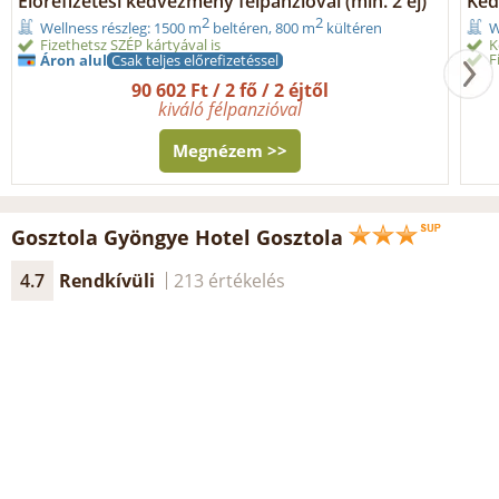
Előrefizetési kedvezmény félpanzióval (min. 2 éj)
Ked
2
2
Wellness részleg: 1500 m
beltéren, 800 m
kültéren
W
Fizethetsz SZÉP kártyával is
K
F
Áron alul
Csak teljes előrefizetéssel
90 602 Ft / 2 fő / 2 éjtől
kiváló félpanzióval
Megnézem >>
Gosztola Gyöngye Hotel Gosztola
4.7
Rendkívüli
213 értékelés