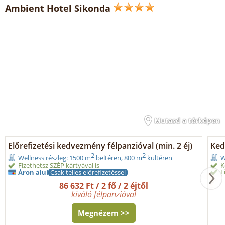
Ambient Hotel Sikonda
Mutasd a térképen
Előrefizetési kedvezmény félpanzióval (min. 2 éj)
Ked
2
2
Wellness részleg: 1500 m
beltéren, 800 m
kültéren
W
Fizethetsz SZÉP kártyával is
K
F
Áron alul
Csak teljes előrefizetéssel
86 632 Ft / 2 fő / 2 éjtől
kiváló félpanzióval
Megnézem >>