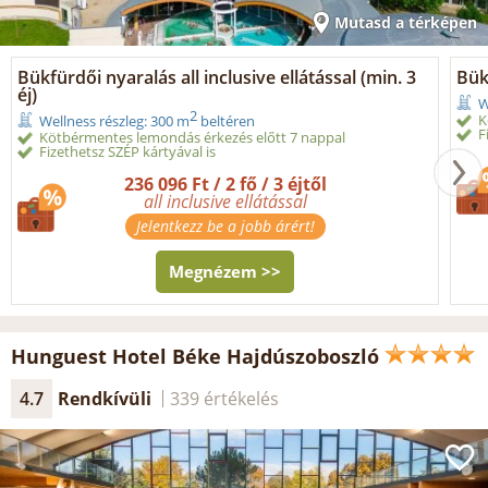
Mutasd a térképen
Bükfürdői nyaralás all inclusive ellátással (min. 3
Bük
éj)
W
2
K
Wellness részleg: 300 m
beltéren
F
Kötbérmentes lemondás érkezés előtt 7 nappal
Fizethetsz SZÉP kártyával is
236 096 Ft / 2 fő / 3 éjtől
all inclusive ellátással
Jelentkezz be a jobb árért!
Megnézem >>
Hunguest Hotel Béke Hajdúszoboszló
4.7
Rendkívüli
339 értékelés