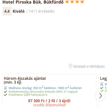
Hotel Piroska Bük, Bükfürdő
4.4
Kiváló
1411 értékelés
Mutasd a térképen
Három éjszakás ajánlat
Legj
(min. 3 éj)
W
2
2
K
Wellness részleg: 350 m
beltéren, 1900 m
kültéren
F
Kötbérmentes lemondás érkezés előtt 21 nappal
Fizethetsz SZÉP kártyával is
87 300 Ft / 2 fő / 3 éjtől
csodás félpanzióval