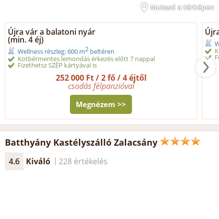
Mutasd a térképen
Újra vár a balatoni nyár
Újra
(min. 4 éj)
W
2
K
Wellness részleg: 600 m
beltéren
F
Kötbérmentes lemondás érkezés előtt 7 nappal
Fizethetsz SZÉP kártyával is
252 000 Ft / 2 fő / 4 éjtől
csodás félpanzióval
Megnézem >>
Batthyány Kastélyszálló Zalacsány
4.6
Kiváló
228 értékelés