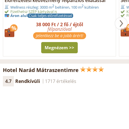
Előrefizetési kedvezmény félpanziós ellátással
Seni
2
2
Wellness részleg: 3000 m
beltéren, 100 m
kültéren
W
Fizethetsz SZÉP kártyával is
K
F
Áron alul
Csak teljes előrefizetéssel
38 000 Ft / 2 fő / éjtől
félpanzióval
Jelentkezz be a jobb árért!
Megnézem >>
Hotel Narád Mátraszentimre
4.7
Rendkívüli
1717 értékelés