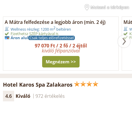
Mutasd a térképen
A Mátra felfedezése a legjobb áron (min. 2 éj)
Mát
2
Wellness részleg: 1200 m
beltéren
W
Fizethetsz SZÉP kártyával is
K
F
Áron alul
Csak teljes előrefizetéssel
97 070 Ft / 2 fő / 2 éjtől
kiváló félpanzióval
Megnézem >>
Hotel Karos Spa Zalakaros
4.6
Kiváló
972 értékelés