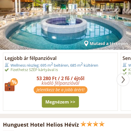
Mutasd a térképen
Legjobb ár félpanzióval
Seni
2
2
Wellness részleg: 695 m
beltéren, 685 m
kültéren
W
Fizethetsz SZÉP kártyával is
K
F
53 280 Ft / 2 fő / éjtől
kiváló félpanzióval
Jelentkezz be a jobb árért!
Megnézem >>
Hunguest Hotel Helios Hévíz