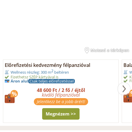
Mutasd a térképen
Előrefizetési kedvezmény félpanzióval
Bal
2
Wellness részleg: 300 m
beltéren
W
Fizethetsz SZÉP kártyával is
K
F
Áron alul
Csak teljes előrefizetéssel
48 600 Ft / 2 fő / éjtől
kiváló félpanzióval
Jelentkezz be a jobb árért!
Megnézem >>