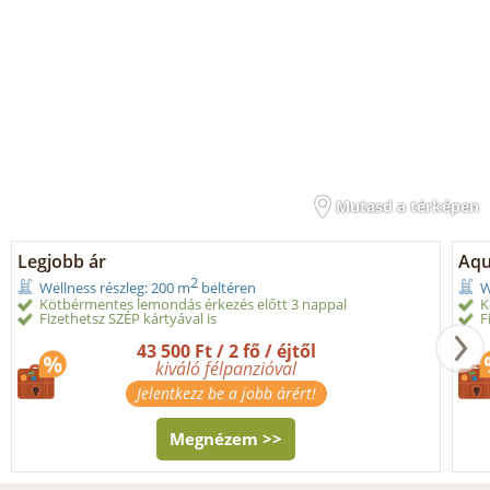
Mutasd a térképen
Legjobb ár
Aqu
2
Wellness részleg: 200 m
beltéren
W
Kötbérmentes lemondás érkezés előtt 3 nappal
K
Fizethetsz SZÉP kártyával is
F
43 500 Ft / 2 fő / éjtől
kiváló félpanzióval
Jelentkezz be a jobb árért!
Megnézem >>