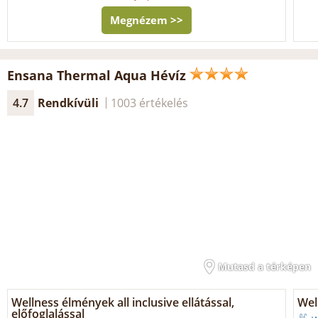
Megnézem >>
Ensana Thermal Aqua Hévíz
4.7
Rendkívüli
1003 értékelés
Mutasd a térképen
Wellness élmények all inclusive ellátással,
Wel
előfoglalással