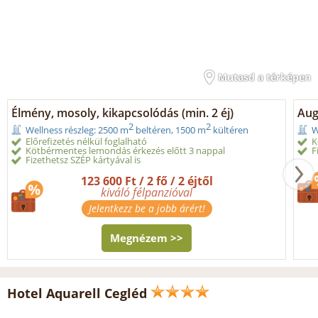
Mutasd a térképen
Élmény, mosoly, kikapcsolódás (min. 2 éj)
Aug
2
2
Wellness részleg: 2500 m
beltéren, 1500 m
kültéren
W
Előrefizetés nélkül foglalható
K
Kötbérmentes lemondás érkezés előtt 3 nappal
F
Fizethetsz SZÉP kártyával is
123 600 Ft / 2 fő / 2 éjtől
kiváló félpanzióval
Jelentkezz be a jobb árért!
Megnézem >>
Hotel Aquarell Cegléd