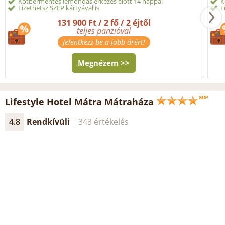
Kötbérmentes lemondás érkezés előtt 14 nappal
K
Fizethetsz SZÉP kártyával is
F
131 900 Ft / 2 fő / 2 éjtől
teljes panzióval
Jelentkezz be a jobb árért!
Megnézem >>
Lifestyle Hotel Mátra Mátraháza
4.8
Rendkívüli
343 értékelés