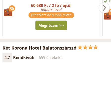
F
60 680 Ft / 2 fő / éjtől
félpanzióval
Jelentkezz be a jobb árért!
Megnézem >>
Két Korona Hotel Balatonszárszó
4.7
Rendkívüli
659 értékelés