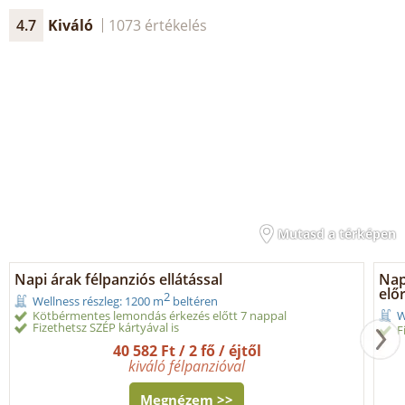
4.7
Kiváló
1073 értékelés
Mutasd a térképen
Napi árak félpanziós ellátással
Napi
elő
2
Wellness részleg: 1200 m
beltéren
Kötbérmentes lemondás érkezés előtt 7 nappal
W
Fizethetsz SZÉP kártyával is
F
40 582 Ft / 2 fő / éjtől
kiváló félpanzióval
Megnézem >>