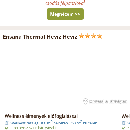
csodás félpanzióval
Megnézem >>
Ensana Thermal Hévíz Hévíz
Mutasd a térképen
Wellness élmények előfoglalással
Wel
2
2
Wellness részleg: 300 m
beltéren, 250 m
kültéren
W
Fizethetsz SZÉP kártyával is
K