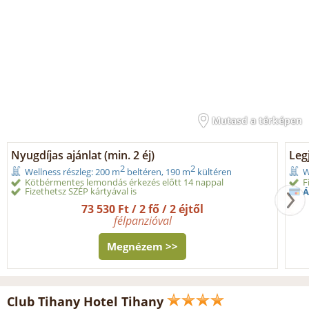
Mutasd a térképen
Nyugdíjas ajánlat (min. 2 éj)
Legj
2
2
Wellness részleg: 200 m
beltéren, 190 m
kültéren
W
Kötbérmentes lemondás érkezés előtt 14 nappal
F
Fizethetsz SZÉP kártyával is
Á
73 530 Ft / 2 fő / 2 éjtől
félpanzióval
Megnézem >>
Club Tihany Hotel Tihany