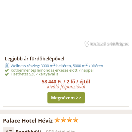
Mutasd a térképen
Legjobb ár fürdőbelépővel
2
2
Wellness részleg: 3000 m
beltéren, 5000 m
kültéren
Kötbérmentes lemondás érkezés előtt 7 nappal
Fizethetsz SZÉP kártyával is
58 440 Ft / 2 fő / éjtől
kiváló félpanzióval
Megnézem >>
Palace Hotel Hévíz
4.7
Rendkívüli
958 értékelés