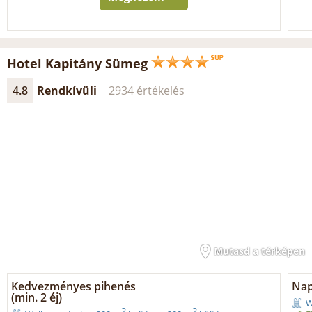
Hotel Kapitány Sümeg
4.8
Rendkívüli
2934 értékelés
Mutasd a térképen
Kedvezményes pihenés
Nap
(min. 2 éj)
W
2
2