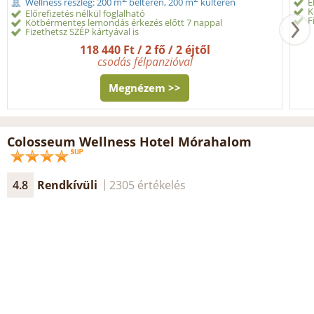
E
Wellness részleg: 200 m
beltéren, 200 m
kültéren
K
Előrefizetés nélkül foglalható
F
Kötbérmentes lemondás érkezés előtt 7 nappal
Fizethetsz SZÉP kártyával is
118 440 Ft / 2 fő / 2 éjtől
csodás félpanzióval
Megnézem >>
Colosseum Wellness Hotel Mórahalom
4.8
Rendkívüli
2305 értékelés