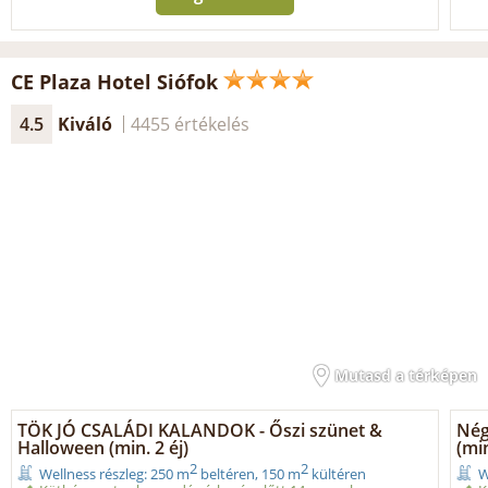
CE Plaza Hotel Siófok
4.5
Kiváló
4455 értékelés
Mutasd a térképen
TÖK JÓ CSALÁDI KALANDOK - Őszi szünet &
Nég
Halloween (min. 2 éj)
(min
2
2
Wellness részleg: 250 m
beltéren, 150 m
kültéren
W