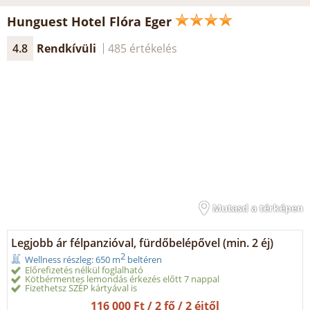
Hunguest Hotel Flóra Eger
4.8
Rendkívüli
485 értékelés
Mutasd a térképen
Legjobb ár félpanzióval, fürdőbelépővel (min. 2 éj)
2
Wellness részleg: 650 m
beltéren
Előrefizetés nélkül foglalható
Kötbérmentes lemondás érkezés előtt 7 nappal
Fizethetsz SZÉP kártyával is
116 000 Ft / 2 fő / 2 éjtől