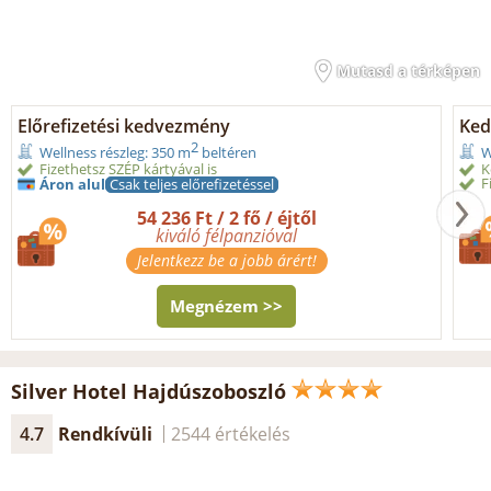
Mutasd a térképen
Előrefizetési kedvezmény
Ked
2
Wellness részleg: 350 m
beltéren
W
Fizethetsz SZÉP kártyával is
K
F
Áron alul
Csak teljes előrefizetéssel
54 236 Ft / 2 fő / éjtől
kiváló félpanzióval
Jelentkezz be a jobb árért!
Megnézem >>
Silver Hotel Hajdúszoboszló
4.7
Rendkívüli
2544 értékelés