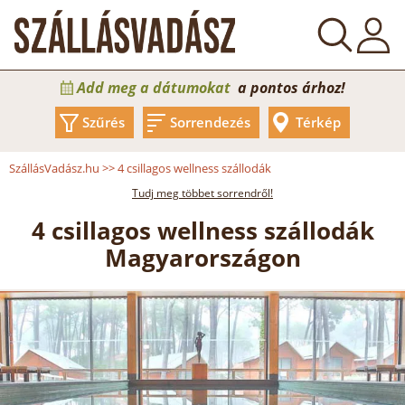
Add meg a dátumokat
a pontos árhoz!
Szűrés
Sorrendezés
Térkép
SzállásVadász.hu
>>
4 csillagos wellness szállodák
Tudj meg többet sorrendről!
4 csillagos wellness szállodák
Magyarországon