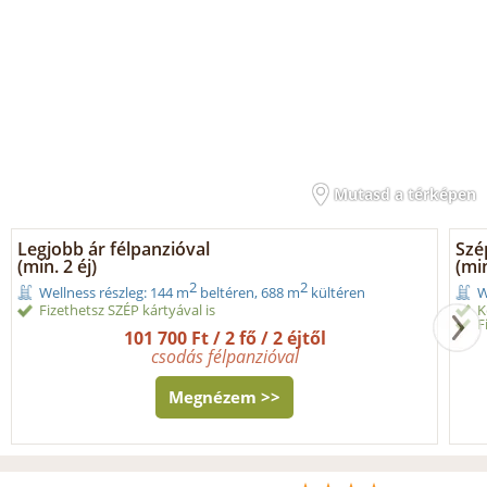
Mutasd a térképen
Legjobb ár félpanzióval
Szé
(min. 2 éj)
(min
2
2
Wellness részleg: 144 m
beltéren, 688 m
kültéren
W
Fizethetsz SZÉP kártyával is
K
F
101 700 Ft / 2 fő / 2 éjtől
csodás félpanzióval
Megnézem >>