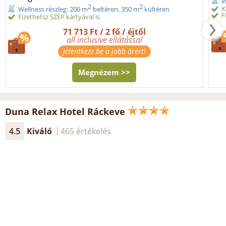
W
2
2
K
Wellness részleg: 200 m
beltéren, 350 m
kültéren
F
Fizethetsz SZÉP kártyával is
71 713 Ft / 2 fő / éjtől
all inclusive ellátással
Jelentkezz be a jobb árért!
Megnézem >>
Duna Relax Hotel Ráckeve
4.5
Kiváló
465 értékelés