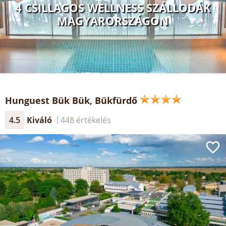
4 CSILLAGOS WELLNESS SZÁLLODÁK
MAGYARORSZÁGON
Hunguest Bük Bük, Bükfürdő
4.5
Kiváló
448 értékelés