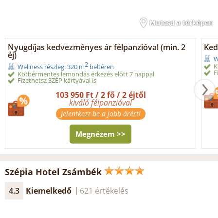
Mutasd a térképen
Nyugdíjas kedvezményes ár félpanzióval (min. 2
Ked
éj)
W
2
K
Wellness részleg: 320 m
beltéren
F
Kötbérmentes lemondás érkezés előtt 7 nappal
Fizethetsz SZÉP kártyával is
103 950 Ft / 2 fő / 2 éjtől
kiváló félpanzióval
Jelentkezz be a jobb árért!
Megnézem >>
Szépia Hotel Zsámbék
4.3
Kiemelkedő
621 értékelés