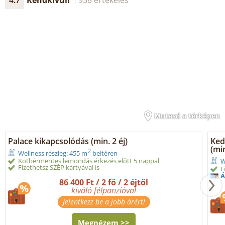
Mutasd a térképen
Palace kikapcsolódás (min. 2 éj)
Ked
(min
2
Wellness részleg: 455 m
beltéren
Kötbérmentes lemondás érkezés előtt 5 nappal
W
Fizethetsz SZÉP kártyával is
F
Á
86 400 Ft / 2 fő / 2 éjtől
kiváló félpanzióval
Jelentkezz be a jobb árért!
Megnézem >>