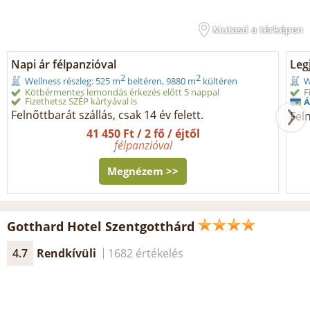
Mutasd a térképen
Napi ár félpanzióval
Legj
2
2
Wellness részleg: 525 m
beltéren, 9880 m
kültéren
W
Kötbérmentes lemondás érkezés előtt 5 nappal
F
Fizethetsz SZÉP kártyával is
Á
Felnőttbarát szállás, csak 14 év felett.
Feln
41 450 Ft / 2 fő / éjtől
félpanzióval
Megnézem >>
Gotthard Hotel Szentgotthárd
4.7
Rendkívüli
1682 értékelés