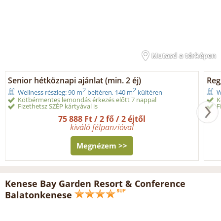
Mutasd a térképen
Senior hétköznapi ajánlat (min. 2 éj)
Reg
2
2
Wellness részleg: 90 m
beltéren, 140 m
kültéren
W
Kötbérmentes lemondás érkezés előtt 7 nappal
K
Fizethetsz SZÉP kártyával is
F
75 888 Ft / 2 fő / 2 éjtől
kiváló félpanzióval
Megnézem >>
Kenese Bay Garden Resort & Conference
Balatonkenese