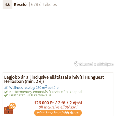
4.6
Kiváló
678 értékelés
Mutasd a térképen
Legjobb ár all inclusive ellátással a hévízi Hunguest
Heliosban (min. 2 éj)
2
Wellness részleg: 250 m
beltéren
Kötbérmentes lemondás érkezés előtt 3 nappal
Fizethetsz SZÉP kártyával is
126 000 Ft / 2 fő / 2 éjtől
all inclusive ellátással
Jelentkezz be a jobb árért!