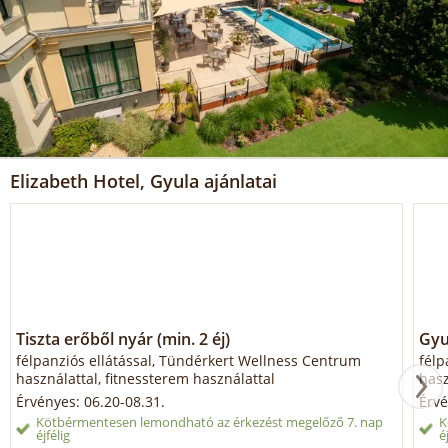
Elizabeth Hotel, Gyula ajánlatai
Tiszta erőből nyár (min. 2 éj)
Gyul
félpanziós ellátással, Tündérkert Wellness Centrum
félp
használattal, fitnessterem használattal
hasz
Érvényes: 06.20-08.31.
Érvé
Kötbérmentesen lemondható az érkezést megelőző 7. nap
K
éjfélig
é