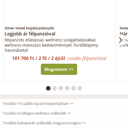
Silver Hotel Hajdúszoboszló
Hote
Legjobb ár félpanzióval
Hár
félpanziós ellátással, wellness szolgáltatásokkal,
félp
wellness-masszázs kedvezménnyel, fürdőköpeny
park
használattal
101 700 Ft / 2 fő / 2 éjtől
csodás félpanzióval
Megnézem >>
További 19 szállás Gyula központjában >>
További 4 csillagos wellness szállodák >>
További bababarát szállodák magyarországon >>