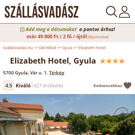
Add meg a dátumokat
a pontos árhoz!
már
49 800 Ft / 2 fő / éjtől
félpanzióval
SzállásVadász.hu
>>
Dél Alföld
>>
Gyula
>>
Elizabeth Hotel
Elizabeth Hotel, Gyula
5700
Gyula
,
Vár u. 1.
Térkép
4.5
Kiváló
427 értékelés
Kedvencekhez