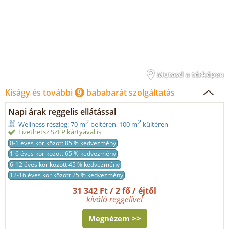
Mutasd a térképen
Kiságy és további
9
bababarát szolgáltatás
Napi árak reggelis ellátással
2
2
Wellness részleg: 70 m
beltéren, 100 m
kültéren
Fizethetsz SZÉP kártyával is
0-1 éves kor között 85 % kedvezmény
1-6 éves kor között 65 % kedvezmény
6-12 éves kor között 45 % kedvezmény
12-16 éves kor között 25 % kedvezmény
31 342 Ft / 2 fő / éjtől
kiváló reggelivel
Megnézem >>