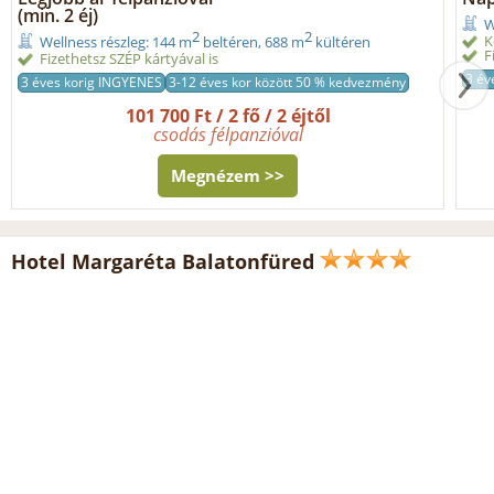
(min. 2 éj)
W
2
2
K
Wellness részleg: 144 m
beltéren, 688 m
kültéren
F
Fizethetsz SZÉP kártyával is
3 év
3 éves korig INGYENES
3-12 éves kor között 50 % kedvezmény
101 700 Ft / 2 fő / 2 éjtől
csodás félpanzióval
Megnézem >>
Hotel Margaréta Balatonfüred