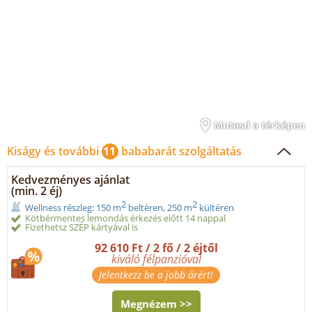
Mutasd a térképen
Kiságy és további
11
bababarát szolgáltatás
Kedvezményes ajánlat
(min. 2 éj)
2
2
Wellness részleg: 150 m
beltéren, 250 m
kültéren
Kötbérmentes lemondás érkezés előtt 14 nappal
Fizethetsz SZÉP kártyával is
92 610 Ft / 2 fő / 2 éjtől
kiváló félpanzióval
Jelentkezz be a jobb árért!
Megnézem >>