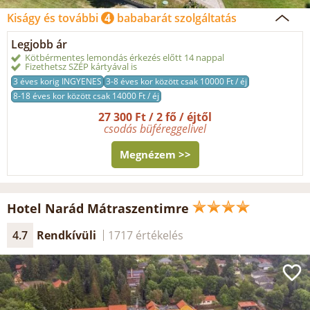
Kiságy és további
4
bababarát szolgáltatás
Legjobb ár
Kötbérmentes lemondás érkezés előtt 14 nappal
Fizethetsz SZÉP kártyával is
3 éves korig INGYENES
3-8 éves kor között csak 10000 Ft / éj
8-18 éves kor között csak 14000 Ft / éj
27 300 Ft / 2 fő / éjtől
csodás büféreggelivel
Megnézem >>
Hotel Narád Mátraszentimre
4.7
Rendkívüli
1717 értékelés