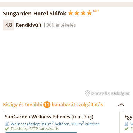
Sungarden Hotel Siófok
4.8
Rendkívüli
966 értékelés
Mutasd a térképen
Kiságy és további
11
bababarát szolgáltatás
SunGarden Wellness Pihenés (min. 2 éj)
Egy
2
2
Wellness részleg: 350 m
beltéren, 100 m
kültéren
W
Fizethetsz SZÉP kártyával is
F