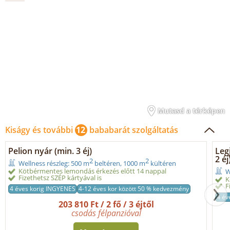
Mutasd a térképen
Kiságy és további
12
bababarát szolgáltatás
Pelion nyár (min. 3 éj)
Leg
2 éj
2
2
Wellness részleg: 500 m
beltéren, 1000 m
kültéren
Kötbérmentes lemondás érkezés előtt 14 nappal
W
Fizethetsz SZÉP kártyával is
K
F
4 éves korig INGYENES
4-12 éves kor között 50 % kedvezmény
4 év
203 810 Ft / 2 fő / 3 éjtől
csodás félpanzióval