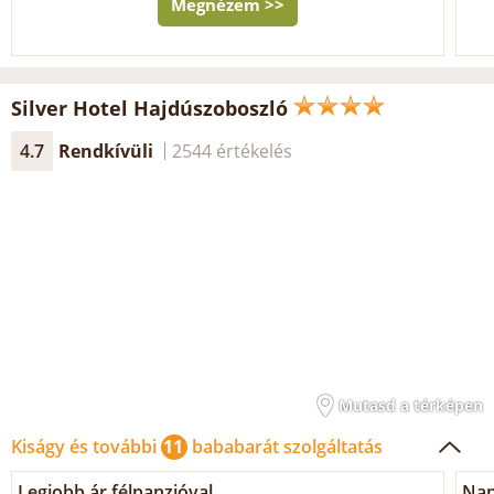
Megnézem >>
Silver Hotel Hajdúszoboszló
4.7
Rendkívüli
2544 értékelés
Mutasd a térképen
Kiságy és további
11
bababarát szolgáltatás
Legjobb ár félpanzióval
Nap