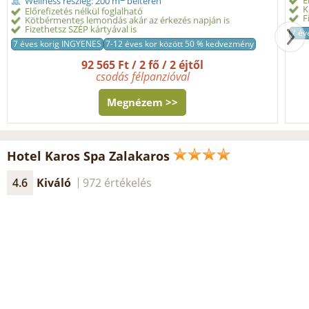
E
Wellness részleg: 200 m
beltéren
K
Előrefizetés nélkül foglalható
F
Kötbérmentes lemondás akár az érkezés napján is
Fizethetsz SZÉP kártyával is
7 év
7 éves korig INGYENES
7-12 éves kor között 50 % kedvezmény
92 565 Ft / 2 fő / 2 éjtől
csodás félpanzióval
Megnézem >>
Hotel Karos Spa Zalakaros
4.6
Kiváló
972 értékelés