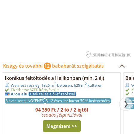
Mutasd a térképen
Kiságy és további
12
bababarát szolgáltatás
Ikonikus feltöltődés a Helikonban (min. 2 éj)
Bal
2
2
Wellness részleg: 1826 m
beltéren, 628 m
kültéren
W
Fizethetsz SZÉP kártyával is
K
F
Áron alul
Csak teljes előrefizetéssel
3 év
3 éves korig INGYENES
3-12 éves kor között 50 % kedvezmény
12-1
94 350 Ft / 2 fő / 2 éjtől
csodás félpanzióval
Megnézem >>