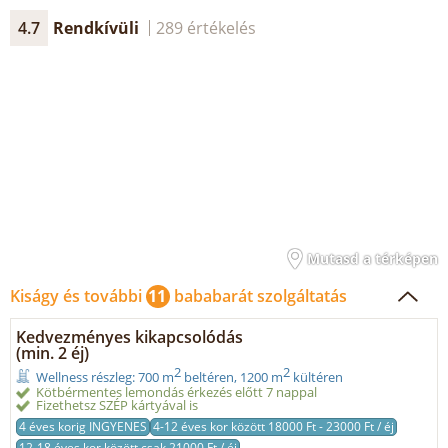
4.7
Rendkívüli
289 értékelés
Mutasd a térképen
Kiságy és további
11
bababarát szolgáltatás
Kedvezményes kikapcsolódás
(min. 2 éj)
2
2
Wellness részleg: 700 m
beltéren, 1200 m
kültéren
Kötbérmentes lemondás érkezés előtt 7 nappal
Fizethetsz SZÉP kártyával is
4 éves korig INGYENES
4-12 éves kor között 18000 Ft - 23000 Ft / éj
12-18 éves kor között csak 21000 Ft / éj