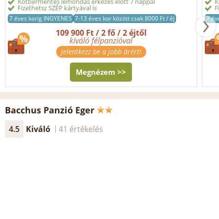
Kötbérmentes lemondás érkezés előtt 7 nappal
K
Fizethetsz SZÉP kártyával is
F
7 éves korig INGYENES
7-13 éves kor között csak 8000 Ft / éj
7 év
109 900 Ft / 2 fő / 2 éjtől
kiváló félpanzióval
Jelentkezz be a jobb árért!
Megnézem >>
Bacchus Panzió Eger
4.5
Kiváló
41 értékelés