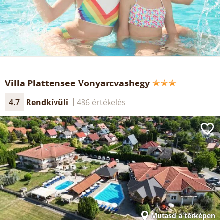
Villa Plattensee Vonyarcvashegy
4.7
Rendkívüli
486 értékelés
Mutasd a térképen