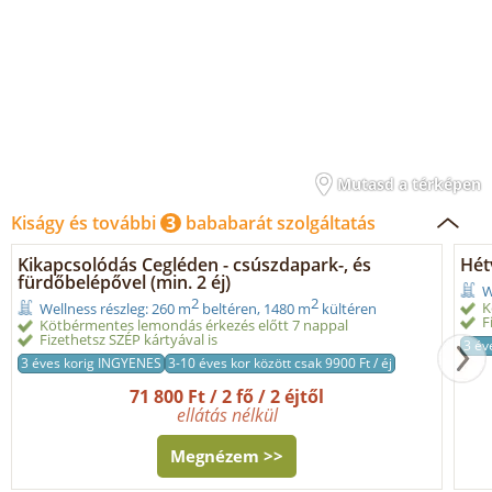
Mutasd a térképen
Kiságy és további
3
bababarát szolgáltatás
Kikapcsolódás Cegléden - csúszdapark-, és
Hét
fürdőbelépővel (min. 2 éj)
W
2
2
K
Wellness részleg: 260 m
beltéren, 1480 m
kültéren
F
Kötbérmentes lemondás érkezés előtt 7 nappal
Fizethetsz SZÉP kártyával is
3 év
3 éves korig INGYENES
3-10 éves kor között csak 9900 Ft / éj
71 800 Ft / 2 fő / 2 éjtől
ellátás nélkül
Megnézem >>