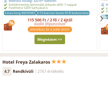
Wellness részleg: 320 m
beltéren
Kötbérmentes lemondás érkezés előtt 7 nappal
W
Fizethetsz SZÉP kártyával is
K
F
4 éves korig INGYENES
4-13 éves kor között 50 % kedvezmény
4 év
115 500 Ft / 2 fő / 2 éjtől
kiváló félpanzióval
Jelentkezz be a jobb árért!
Megnézem >>
Hotel Freya Zalakaros
4.7
Rendkívüli
2767 értékelés