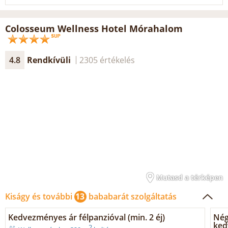
Colosseum Wellness Hotel Mórahalom
4.8
Rendkívüli
2305 értékelés
Mutasd a térképen
Kiságy és további
13
bababarát szolgáltatás
Kedvezményes ár félpanzióval (min. 2 éj)
Nég
ked
2