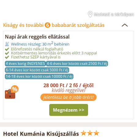
Mutasd a térképen
Kiságy és további
6
bababarát szolgáltatás
Napi árak reggelis ellátással
2
Wellness részleg: 30 m
beltéren
Előrefizetés nélkül foglalható
Kötbérmentes lemondás érkezés előtt 3 nappal
Fizethetsz SZÉP kártyával is
4 éves korig INGYENES
4-6 éves kor között csak 2500 Ft / éj
6-14 éves kor között csak 5000 Ft / éj
14-18 éves kor között csak 10000 Ft / éj
28 000 Ft / 2 fő / éjtől
kiváló reggelivel
Jelentkezz be a jobb árért!
Megnézem >>
Hotel Kumánia Kisújszállás