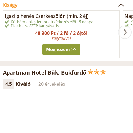
Kiságy
Igazi pihenés Cserkeszőlőn (min. 2 éj)
Nap
Kötbérmentes lemondás érkezés előtt 5 nappal
K
Fizethetsz SZÉP kártyával is
F
48 900 Ft / 2 fő / 2 éjtől
reggelivel
Megnézem >>
Apartman Hotel Bük, Bükfürdő
4.5
Kiváló
120 értékelés