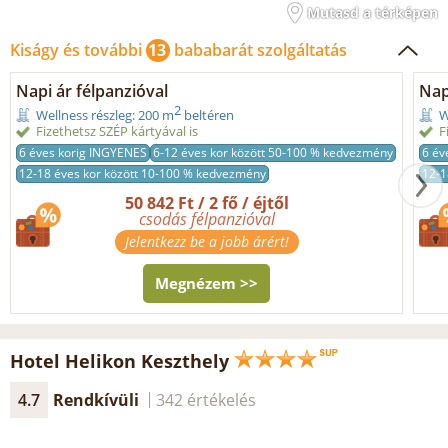
Mutasd a térképen
Kiságy és további
13
bababarát szolgáltatás
Napi ár félpanzióval
Nap
2
Wellness részleg: 200 m
beltéren
W
Fizethetsz SZÉP kártyával is
F
6 éves korig INGYENES
6-12 éves kor között 50-100 % kedvezmény
6 év
12-18 éves kor között 10-100 % kedvezmény
12-1
50 842 Ft / 2 fő / éjtől
csodás félpanzióval
Jelentkezz be a jobb árért!
Megnézem >>
Hotel Helikon Keszthely
4.7
Rendkívüli
342 értékelés