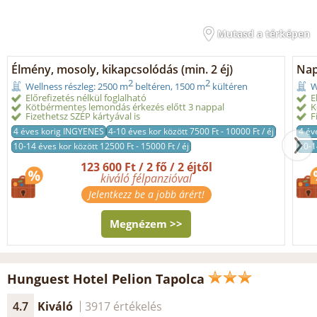
Mutasd a térképen
Élmény, mosoly, kikapcsolódás (min. 2 éj)
Nap
2
2
Wellness részleg: 2500 m
beltéren, 1500 m
kültéren
W
Előrefizetés nélkül foglalható
E
Kötbérmentes lemondás érkezés előtt 3 nappal
K
Fizethetsz SZÉP kártyával is
F
4 éves korig INGYENES
4-10 éves kor között 7500 Ft - 10000 Ft / éj
4 év
10-14 éves kor között 12500 Ft - 15000 Ft / éj
10-1
123 600 Ft / 2 fő / 2 éjtől
kiváló félpanzióval
Jelentkezz be a jobb árért!
Megnézem >>
Hunguest Hotel Pelion Tapolca
4.7
Kiváló
3917 értékelés