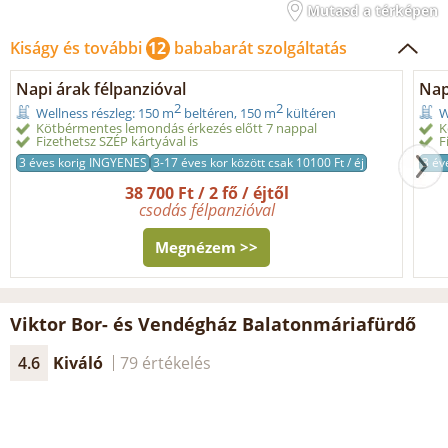
Mutasd a térképen
Kiságy és további
12
bababarát szolgáltatás
Napi árak félpanzióval
Nap
2
2
Wellness részleg: 150 m
beltéren, 150 m
kültéren
W
Kötbérmentes lemondás érkezés előtt 7 nappal
K
Fizethetsz SZÉP kártyával is
F
3 éves korig INGYENES
3-17 éves kor között csak 10100 Ft / éj
3 év
38 700 Ft / 2 fő / éjtől
csodás félpanzióval
Megnézem >>
Viktor Bor- és Vendégház Balatonmáriafürdő
4.6
Kiváló
79 értékelés