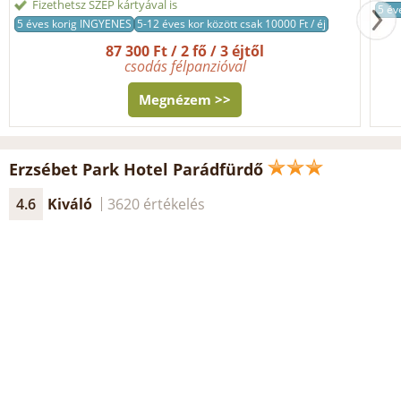
Fizethetsz SZÉP kártyával is
5 év
5 éves korig INGYENES
5-12 éves kor között csak 10000 Ft / éj
87 300 Ft / 2 fő / 3 éjtől
csodás félpanzióval
Megnézem >>
Erzsébet Park Hotel Parádfürdő
4.6
Kiváló
3620 értékelés