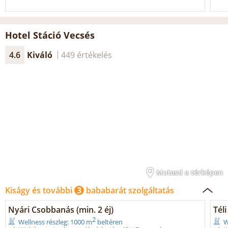
Hotel Stáció Vecsés
4.6
Kiváló
449 értékelés
Mutasd a térképen
Kiságy és további
3
bababarát szolgáltatás
Nyári Csobbanás (min. 2 éj)
Téli
2
Wellness részleg: 1000 m
beltéren
W