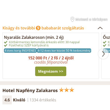
Mutasd a térképen
Kiságy és további
9
bababarát szolgáltatás
Nyaralás Zalakaroson (min. 2 éj)
Őszi
Kötbérmentes lemondás érkezés előtt 30 nappal
K
Fizethetsz SZÉP kártyával is
F
4 éves korig INGYENES
4-12 éves kor között 50 % kedvezmény
4 év
152 000 Ft / 2 fő / 2 éjtől
csodás félpanzióval
Megnézem >>
Hotel Napfény Zalakaros
4.6
Kiváló
1334 értékelés