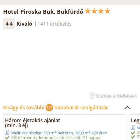
Hotel Piroska Bük, Bükfürdő
4.4
Kiváló
1411 értékelés
Mutasd a térképen
Kiságy és további
12
bababarát szolgáltatás
Három éjszakás ajánlat
Legj
(min. 3 éj)
W
2
2
K
Wellness részleg: 350 m
beltéren, 1900 m
kültéren
F
Kötbérmentes lemondás érkezés előtt 21 nappal