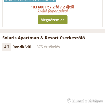
103 600 Ft / 2 fő / 2 éjtől
kiváló félpanzióval
Megnézem >>
Solaris Apartman & Resort Cserkeszőlő
4.7
Rendkívüli
375 értékelés
Mutasd a térképen