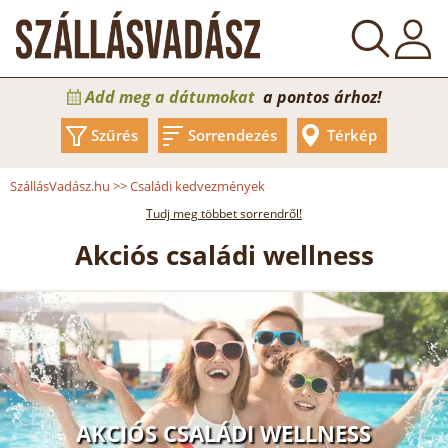
Add meg a dátumokat
a pontos árhoz!
Szűrés
Sorrendezés
Térkép
SzállásVadász.hu
>>
Családi kedvezmények
Tudj meg többet sorrendről!
Akciós családi wellness
AKCIÓS CSALÁDI WELLNESS