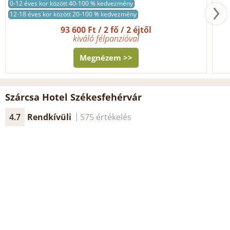
0-12 éves kor között 40-100 % kedvezmény
12-18 éves kor között 20-100 % kedvezmény
93 600 Ft / 2 fő / 2 éjtől
kiváló félpanzióval
Megnézem >>
Szárcsa Hotel Székesfehérvár
4.7
Rendkívüli
575 értékelés