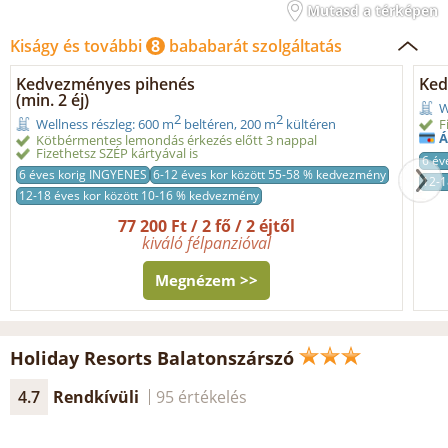
Mutasd a térképen
Kiságy és további
8
bababarát szolgáltatás
Kedvezményes pihenés
Ked
(min. 2 éj)
W
2
2
F
Wellness részleg: 600 m
beltéren, 200 m
kültéren
Á
Kötbérmentes lemondás érkezés előtt 3 nappal
Fizethetsz SZÉP kártyával is
6 év
6 éves korig INGYENES
6-12 éves kor között 55-58 % kedvezmény
12-1
12-18 éves kor között 10-16 % kedvezmény
77 200 Ft / 2 fő / 2 éjtől
kiváló félpanzióval
Megnézem >>
Holiday Resorts Balatonszárszó
4.7
Rendkívüli
95 értékelés