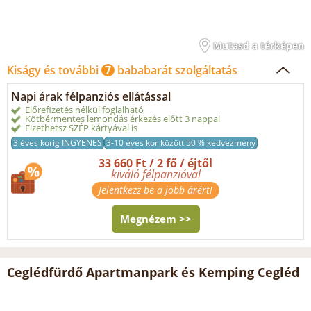
Mutasd a térképen
Kiságy és további
7
bababarát szolgáltatás
Napi árak félpanziós ellátással
Előrefizetés nélkül foglalható
Kötbérmentes lemondás érkezés előtt 3 nappal
Fizethetsz SZÉP kártyával is
3 éves korig INGYENES
3-10 éves kor között 50 % kedvezmény
33 660 Ft / 2 fő / éjtől
kiváló félpanzióval
Jelentkezz be a jobb árért!
Megnézem >>
Ceglédfürdő Apartmanpark és Kemping Cegléd