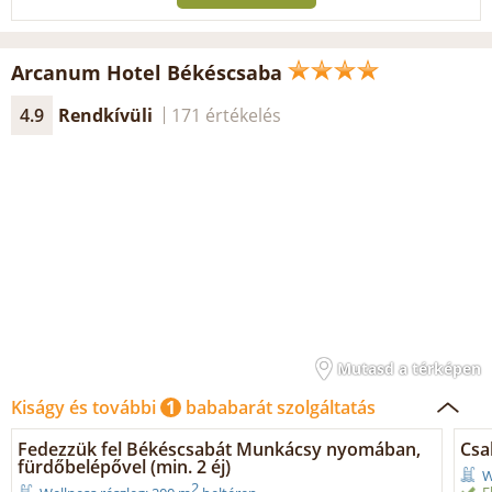
Arcanum Hotel Békéscsaba
4.9
Rendkívüli
171 értékelés
Mutasd a térképen
Kiságy és további
1
bababarát szolgáltatás
Fedezzük fel Békéscsabát Munkácsy nyomában,
Csa
fürdőbelépővel (min. 2 éj)
W
2