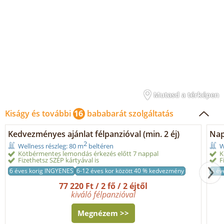
Mutasd a térképen
Kiságy és további
16
bababarát szolgáltatás
Kedvezményes ajánlat félpanzióval (min. 2 éj)
Nap
2
Wellness részleg: 80 m
beltéren
W
Kötbérmentes lemondás érkezés előtt 7 nappal
K
Fizethetsz SZÉP kártyával is
F
6 éves korig INGYENES
6-12 éves kor között 40 % kedvezmény
6 év
77 220 Ft / 2 fő / 2 éjtől
kiváló félpanzióval
Megnézem >>