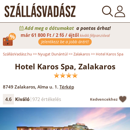
Add meg a dátumokat
a pontos árhoz!
már
61 800 Ft / 2 fő / éjtől
kiváló félpanzióval
Jelentkezz be a jobb árért!
SzállásVadász.hu
>>
Nyugat Dunántúl
>>
Zalakaros
>>
Hotel Karos Spa
Hotel Karos Spa, Zalakaros
8749
Zalakaros
,
Alma u. 1.
Térkép
4.6
Kiváló
972 értékelés
Kedvencekhez