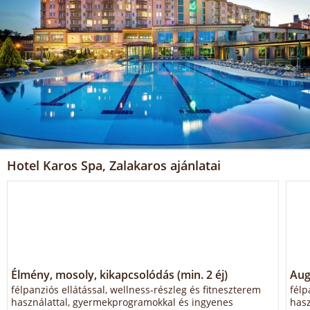
Hotel Karos Spa, Zalakaros ajánlatai
Élmény, mosoly, kikapcsolódás (min. 2 éj)
Aug
félpanziós ellátással, wellness-részleg és fitneszterem
félp
használattal, gyermekprogramokkal és ingyenes
hasz