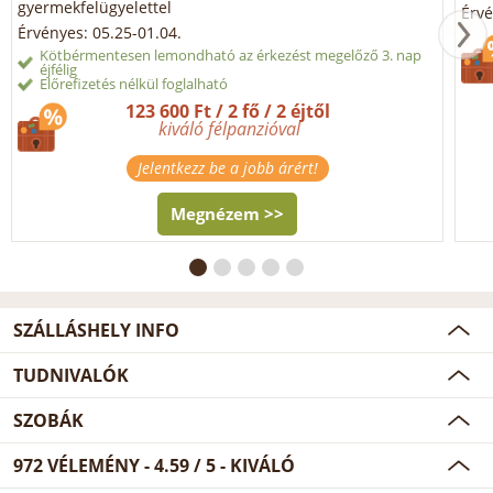
gyermekfelügyelettel
Érvé
Érvényes: 05.25-01.04.
Kötbérmentesen lemondható az érkezést megelőző 3. nap
éjfélig
Előrefizetés nélkül foglalható
123 600 Ft / 2 fő / 2 éjtől
kiváló félpanzióval
Jelentkezz be a jobb árért!
Megnézem >>
SZÁLLÁSHELY INFO
TUDNIVALÓK
SZOBÁK
972
VÉLEMÉNY -
4.59
/
5
- KIVÁLÓ