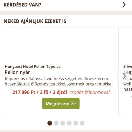
KÉRDÉSED VAN?
NEKED AJÁNLJUK EZEKET IS
Hunguest Hotel Pelion Tapolca
Silv
Pelion nyár
Leg
félpanziós ellátással, wellness sziget és fitneszterem
félp
használattal, élőzenés estekkel, gyermek programokkal
wel
hasz
217 896 Ft / 2 fő / 3 éjtől
csodás félpanzióval
Megnézem >>