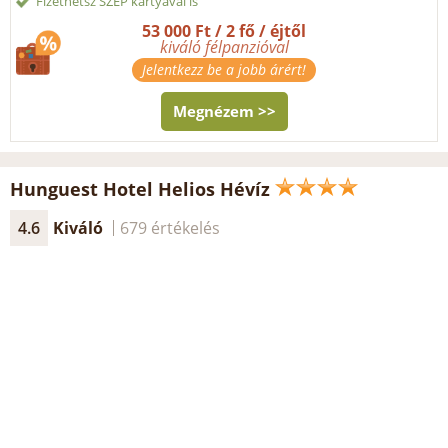
Fizethetsz SZÉP kártyával is
53 000 Ft / 2 fő / éjtől
kiváló félpanzióval
Jelentkezz be a jobb árért!
Megnézem >>
Hunguest Hotel Helios Hévíz
4.6
Kiváló
679 értékelés