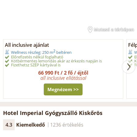
Mutasd a térképen
All inclusive ajánlat
Fél
2
Wellness részleg: 250 m
beltéren
W
Előrefizetés nélkül foglalható
E
Kötbérmentes lemondás akár az érkezés napján is
K
Fizethetsz SZÉP kártyával is
F
66 990 Ft / 2 fő / éjtől
all inclusive ellátással
Megnézem >>
Hotel Imperial Gyógyszálló Kiskőrös
4.3
Kiemelkedő
1236 értékelés