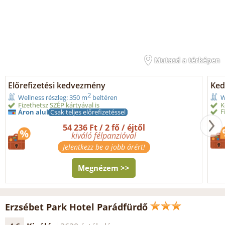
Mutasd a térképen
Előrefizetési kedvezmény
Ked
2
Wellness részleg: 350 m
beltéren
W
Fizethetsz SZÉP kártyával is
K
F
Áron alul
Csak teljes előrefizetéssel
54 236 Ft / 2 fő / éjtől
kiváló félpanzióval
Jelentkezz be a jobb árért!
Megnézem >>
Erzsébet Park Hotel Parádfürdő