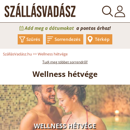
Add meg a dátumokat
a pontos árhoz!
Szűrés
Sorrendezés
Térkép
SzállásVadász.hu
>>
Wellness hétvége
Tudj meg többet sorrendről!
Wellness hétvége
WELLNESS HÉTVÉGE