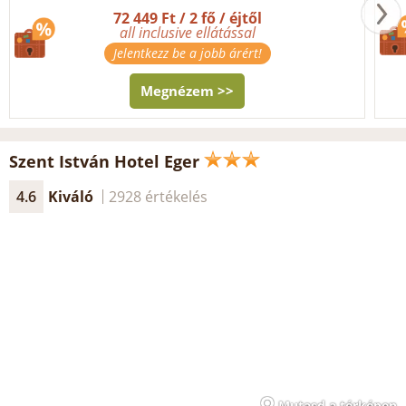
72 449 Ft / 2 fő / éjtől
all inclusive ellátással
Jelentkezz be a jobb árért!
Megnézem >>
Szent István Hotel Eger
4.6
Kiváló
2928 értékelés
Mutasd a térképen