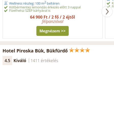
2
K
Wellness részleg: 100 m
beltéren
F
Kötbérmentes lemondás érkezés előtt 3 nappal
Fizethetsz SZÉP kártyával is
64 900 Ft / 2 fő / 2 éjtől
félpanzióval
Megnézem >>
Hotel Piroska Bük, Bükfürdő
4.5
Kiváló
1411 értékelés