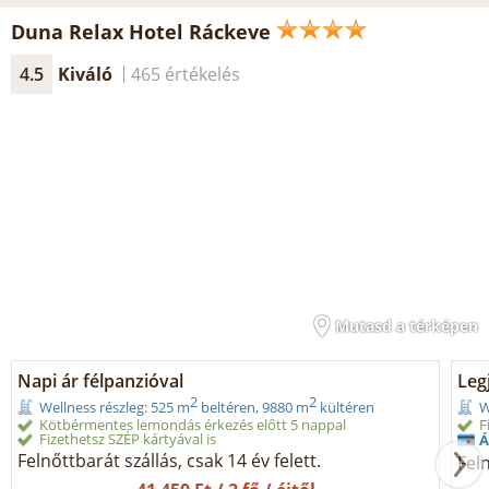
Duna Relax Hotel Ráckeve
4.5
Kiváló
465 értékelés
Mutasd a térképen
Napi ár félpanzióval
Legj
2
2
Wellness részleg: 525 m
beltéren, 9880 m
kültéren
W
Kötbérmentes lemondás érkezés előtt 5 nappal
F
Fizethetsz SZÉP kártyával is
Á
Felnőttbarát szállás, csak 14 év felett.
Feln