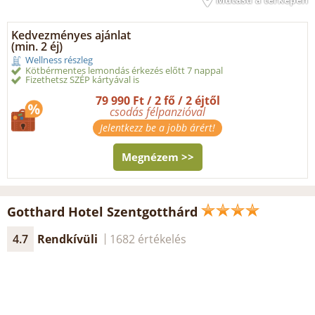
Kedvezményes ajánlat
(min. 2 éj)
Wellness részleg
Kötbérmentes lemondás érkezés előtt 7 nappal
Fizethetsz SZÉP kártyával is
79 990 Ft / 2 fő / 2 éjtől
csodás félpanzióval
Jelentkezz be a jobb árért!
Megnézem >>
Gotthard Hotel Szentgotthárd
4.7
Rendkívüli
1682 értékelés