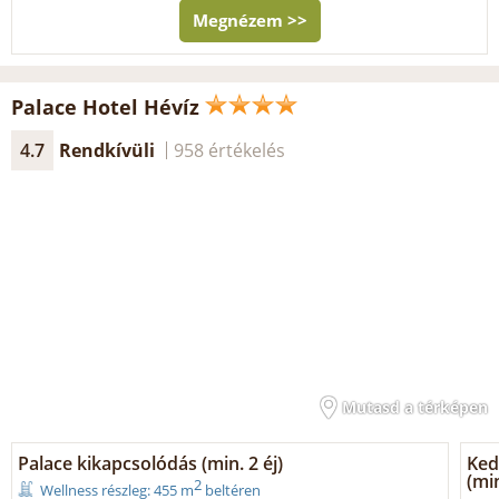
Megnézem >>
Palace Hotel Hévíz
4.7
Rendkívüli
958 értékelés
Mutasd a térképen
Palace kikapcsolódás (min. 2 éj)
Ked
(min
2
Wellness részleg: 455 m
beltéren