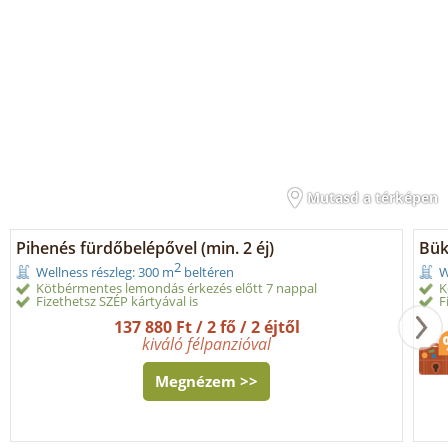
Mutasd a térképen
Pihenés fürdőbelépővel (min. 2 éj)
Bük
2
Wellness részleg: 300 m
beltéren
W
Kötbérmentes lemondás érkezés előtt 7 nappal
K
Fizethetsz SZÉP kártyával is
F
137 880 Ft / 2 fő / 2 éjtől
kiváló félpanzióval
Megnézem >>