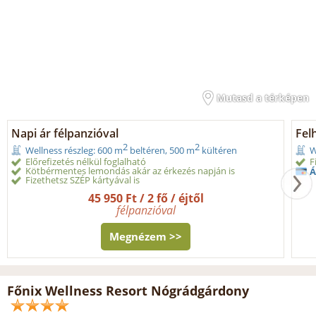
Mutasd a térképen
Napi ár félpanzióval
Fel
2
2
Wellness részleg: 600 m
beltéren, 500 m
kültéren
W
Előrefizetés nélkül foglalható
F
Kötbérmentes lemondás akár az érkezés napján is
Á
Fizethetsz SZÉP kártyával is
45 950 Ft / 2 fő / éjtől
félpanzióval
Megnézem >>
Főnix Wellness Resort Nógrádgárdony