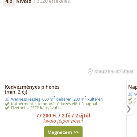
4.6
Kiváló
3620 értékelés
Mutasd a térképen
Kedvezményes pihenés
Nap
(min. 2 éj)
W
2
2
K
Wellness részleg: 600 m
beltéren, 200 m
kültéren
F
Kötbérmentes lemondás érkezés előtt 3 nappal
Fizethetsz SZÉP kártyával is
77 200 Ft / 2 fő / 2 éjtől
kiváló félpanzióval
Megnézem >>