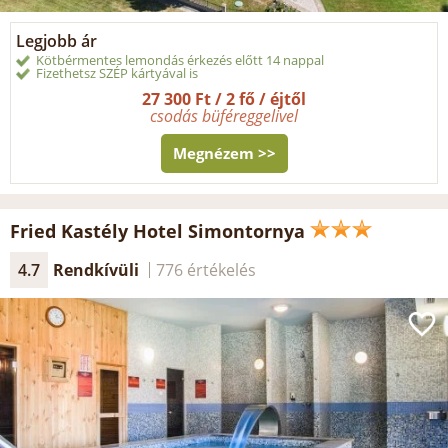
Legjobb ár
Kötbérmentes lemondás érkezés előtt 14 nappal
Fizethetsz SZÉP kártyával is
27 300 Ft / 2 fő / éjtől
csodás büféreggelivel
Megnézem >>
Fried Kastély Hotel Simontornya
4.7
Rendkívüli
776 értékelés