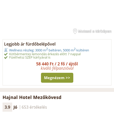
Mutasd a térképen
Legjobb ár fürdőbelépővel
2
2
Wellness részleg: 3000 m
beltéren, 5000 m
kültéren
Kötbérmentes lemondás érkezés előtt 7 nappal
Fizethetsz SZÉP kártyával is
58 440 Ft / 2 fő / éjtől
kiváló félpanzióval
Megnézem >>
Hajnal Hotel Mezőkövesd
3.9
Jó
653 értékelés