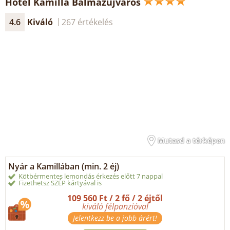
Hotel Kamilla Balmazújváros
4.6
Kiváló
267 értékelés
Mutasd a térképen
Nyár a Kamillában (min. 2 éj)
Kötbérmentes lemondás érkezés előtt 7 nappal
Fizethetsz SZÉP kártyával is
109 560 Ft / 2 fő / 2 éjtől
kiváló félpanzióval
Jelentkezz be a jobb árért!