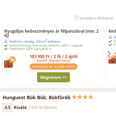
Mutasd a térképen
Nyugdíjas kedvezményes ár félpanzióval (min. 2
Ked
éj)
W
2
K
Wellness részleg: 320 m
beltéren
F
Kötbérmentes lemondás érkezés előtt 7 nappal
Fizethetsz SZÉP kártyával is
103 950 Ft / 2 fő / 2 éjtől
kiváló félpanzióval
Jelentkezz be a jobb árért!
Megnézem >>
Hunguest Bük Bük, Bükfürdő
4.5
Kiváló
449 értékelés