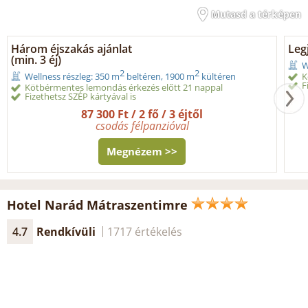
Mutasd a térképen
Három éjszakás ajánlat
Legj
(min. 3 éj)
W
2
2
K
Wellness részleg: 350 m
beltéren, 1900 m
kültéren
F
Kötbérmentes lemondás érkezés előtt 21 nappal
Fizethetsz SZÉP kártyával is
87 300 Ft / 2 fő / 3 éjtől
csodás félpanzióval
Megnézem >>
Hotel Narád Mátraszentimre
4.7
Rendkívüli
1717 értékelés