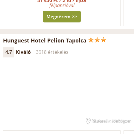
41 450 Ft / 2 fő / éjtől
félpanzióval
Megnézem >>
Hunguest Hotel Pelion Tapolca
4.7
Kiváló
3918 értékelés
Mutasd a térképen