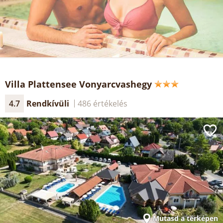
Villa Plattensee Vonyarcvashegy
4.7
Rendkívüli
486 értékelés
Mutasd a térképen