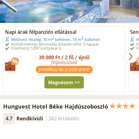
Mutasd a térképen
Napi árak félpanziós ellátással
Seni
2
2
Wellness részleg: 70 m
beltéren, 14 m
kültéren
W
Kötbérmentes lemondás érkezés előtt 3 nappal
K
Fizethetsz SZÉP kártyával is
F
39 000 Ft / 2 fő / éjtől
félpanzióval
Jelentkezz be a jobb árért!
Megnézem >>
Hunguest Hotel Béke Hajdúszoboszló
4.7
Rendkívüli
342 értékelés