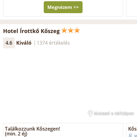
Megnézem >>
Hotel Írottkő Kőszeg
4.6
Kiváló
1374 értékelés
Mutasd a térképen
Találkozzunk Kőszegen!
Kős
(min. 2 éj)
W