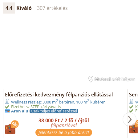
4.4
Kiváló
307 értékelés
Mutasd a térképen
Előrefizetési kedvezmény félpanziós ellátással
Seni
2
2
Wellness részleg: 3000 m
beltéren, 100 m
kültéren
W
Fizethetsz SZÉP kártyával is
K
F
Áron alul
Csak teljes előrefizetéssel
38 000 Ft / 2 fő / éjtől
félpanzióval
Jelentkezz be a jobb árért!