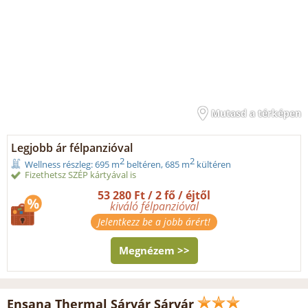
Mutasd a térképen
Legjobb ár félpanzióval
2
2
Wellness részleg: 695 m
beltéren, 685 m
kültéren
Fizethetsz SZÉP kártyával is
53 280 Ft / 2 fő / éjtől
kiváló félpanzióval
Jelentkezz be a jobb árért!
Megnézem >>
Ensana Thermal Sárvár Sárvár