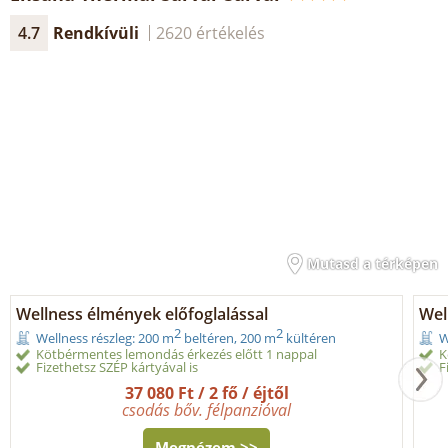
4.7
Rendkívüli
2620 értékelés
Mutasd a térképen
Wellness élmények előfoglalással
Wel
2
2
Wellness részleg: 200 m
beltéren, 200 m
kültéren
W
Kötbérmentes lemondás érkezés előtt 1 nappal
K
Fizethetsz SZÉP kártyával is
F
37 080 Ft / 2 fő / éjtől
csodás bőv. félpanzióval
Megnézem >>