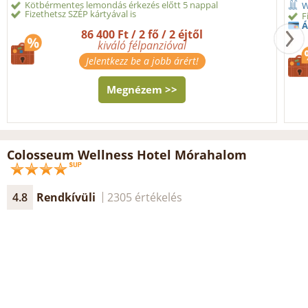
Kötbérmentes lemondás érkezés előtt 5 nappal
W
Fizethetsz SZÉP kártyával is
F
Á
86 400 Ft / 2 fő / 2 éjtől
kiváló félpanzióval
Jelentkezz be a jobb árért!
Megnézem >>
Colosseum Wellness Hotel Mórahalom
4.8
Rendkívüli
2305 értékelés