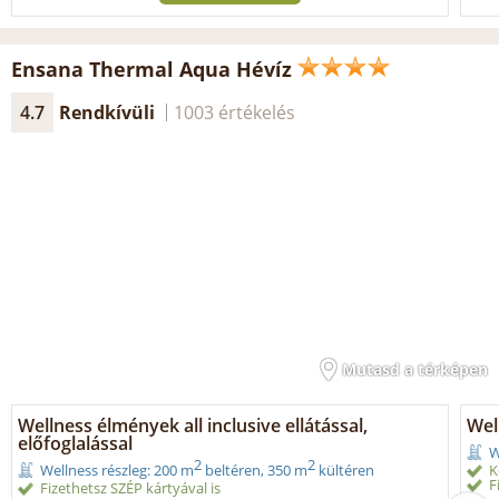
Ensana Thermal Aqua Hévíz
4.7
Rendkívüli
1003 értékelés
Mutasd a térképen
Wellness élmények all inclusive ellátással,
Wel
előfoglalással
W
2
2
K
Wellness részleg: 200 m
beltéren, 350 m
kültéren
F
Fizethetsz SZÉP kártyával is