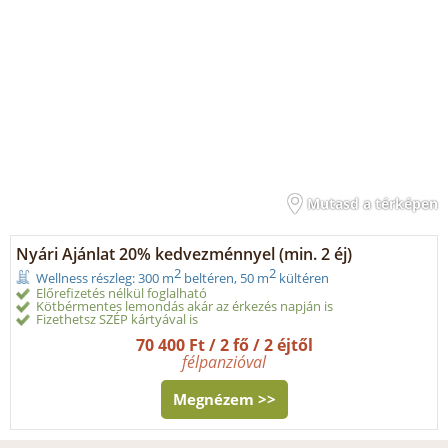
Mutasd a térképen
Nyári Ajánlat 20% kedvezménnyel (min. 2 éj)
2
2
Wellness részleg: 300 m
beltéren, 50 m
kültéren
Előrefizetés nélkül foglalható
Kötbérmentes lemondás akár az érkezés napján is
Fizethetsz SZÉP kártyával is
70 400 Ft / 2 fő / 2 éjtől
félpanzióval
Megnézem >>