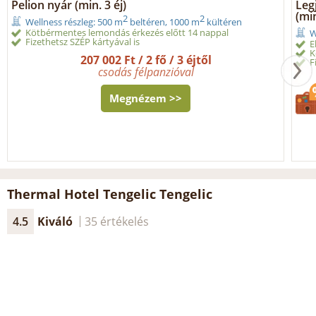
Pelion nyár (min. 3 éj)
Leg
(min
2
2
Wellness részleg: 500 m
beltéren, 1000 m
kültéren
Kötbérmentes lemondás érkezés előtt 14 nappal
W
Fizethetsz SZÉP kártyával is
E
K
207 002 Ft / 2 fő / 3 éjtől
F
csodás félpanzióval
Megnézem >>
Thermal Hotel Tengelic Tengelic
4.5
Kiváló
35 értékelés