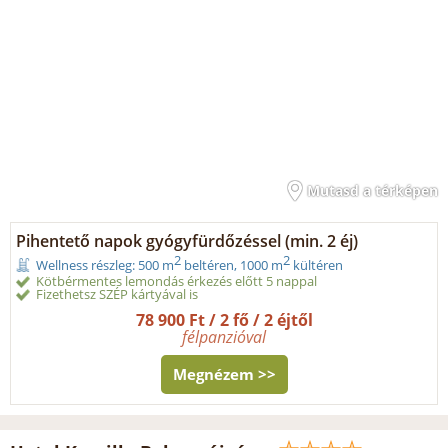
Mutasd a térképen
Pihentető napok gyógyfürdőzéssel (min. 2 éj)
2
2
Wellness részleg: 500 m
beltéren, 1000 m
kültéren
Kötbérmentes lemondás érkezés előtt 5 nappal
Fizethetsz SZÉP kártyával is
78 900 Ft / 2 fő / 2 éjtől
félpanzióval
Megnézem >>