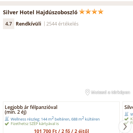
Silver Hotel Hajdúszoboszló
4.7
Rendkívüli
2544 értékelés
Mutasd a térképen
Legjobb ár félpanzióval
Sil
(min. 2 éj)
W
2
2
K
Wellness részleg: 144 m
beltéren, 688 m
kültéren
F
Fizethetsz SZÉP kártyával is
101 700 Ft / 2 fő / 2 éjtől