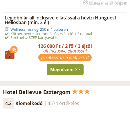
Mutasd a térképen
Legjobb ár all inclusive ellátással a hévízi Hunguest
Heliosban (min. 2 éj)
2
Wellness részleg: 250 m
beltéren
Kötbérmentes lemondás érkezés előtt 3 nappal
Fizethetsz SZÉP kártyával is
126 000 Ft / 2 fő / 2 éjtől
all inclusive ellátással
Jelentkezz be a jobb árért!
Megnézem >>
Hotel Bellevue Esztergom
4.2
Kiemelkedő
4574 értékelés