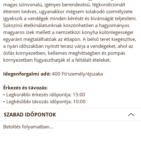
magas színvonalú, igényes berendezésű, légkondicionált
étterem kedves, ugyanakkor mégsem tolakodó személyzete
igyekszik a vendégek minden kérését és kívánságát teljesíteni.
Sokszínű ételkínálatunknak köszönhetően a hagyományos
magyaros ízek mellett a nemzetközi konyha különlegességei
egyaránt megtalálhatóak az étlapon. A belső teret kiegészítve,
a nyári időszakban nyitott terasz várja a vendégeket, ahol az
ősfás környezetben, kellemes meghittségben és pompás
környezetben fogyaszthatják el a feltálalt ételeket.
Idegenforgalmi adó:
400 Ft/személy/éjszaka
Érkezés és távozás:
• Legkorábbi érkezés időpontja: 15:00
• Legkésőbbi távozás időpontja: 10:00
SZABAD IDŐPONTOK
Betöltés folyamatban...