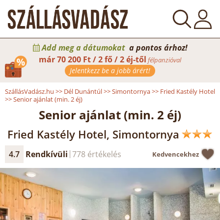
Add meg a dátumokat
a pontos árhoz!
már
70 200 Ft / 2 fő / 2 éj-től
félpanzióval
Jelentkezz be a jobb árért!
SzállásVadász.hu
>>
Dél Dunántúl
>>
Simontornya
>>
Fried Kastély Hotel
>>
Senior ajánlat (min. 2 éj)
Senior ajánlat (min. 2 éj)
Fried Kastély Hotel, Simontornya
4.7
Rendkívüli
778 értékelés
Kedvencekhez