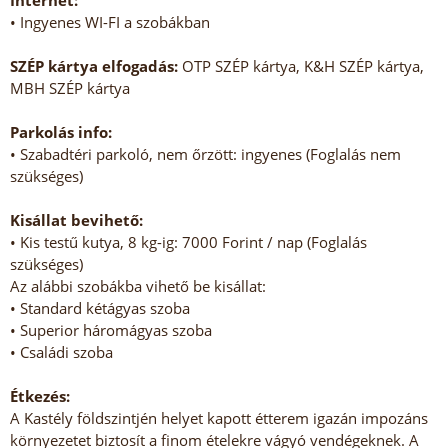
Internet:
• Ingyenes WI-FI a szobákban
SZÉP kártya elfogadás:
OTP SZÉP kártya, K&H SZÉP kártya,
MBH SZÉP kártya
Parkolás info:
• Szabadtéri parkoló, nem őrzött: ingyenes (Foglalás nem
szükséges)
Kisállat bevihető:
• Kis testű kutya, 8 kg-ig: 7000 Forint / nap (Foglalás
szükséges)
Az alábbi szobákba vihető be kisállat:
• Standard kétágyas szoba
• Superior háromágyas szoba
• Családi szoba
Étkezés:
A Kastély földszintjén helyet kapott étterem igazán impozáns
környezetet biztosít a finom ételekre vágyó vendégeknek. A