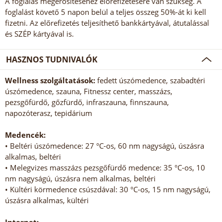
A foglalás megerősítéséhez előrefizetésére van szükség. A
foglalást követő 5 napon belül a teljes összeg 50%-át ki kell
fizetni. Az előrefizetés teljesíthető bankkártyával, átutalással
és SZÉP kártyával is.
HASZNOS TUDNIVALÓK
Wellness szolgáltatások:
fedett úszómedence, szabadtéri
úszómedence, szauna, Fitnessz center, masszázs,
pezsgőfürdő, gőzfürdő, infraszauna, finnszauna,
napozóterasz, tepidárium
Medencék:
• Beltéri úszómedence: 27 °C-os, 60 nm nagyságú, úszásra
alkalmas, beltéri
• Melegvizes masszázs pezsgőfürdő medence: 35 °C-os, 10
nm nagyságú, úszásra nem alkalmas, beltéri
• Kültéri körmedence csúszdával: 30 °C-os, 15 nm nagyságú,
úszásra alkalmas, kültéri