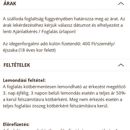
ÁRAK
A szálloda foglaltság függvényében határozza meg az árat. Az
árak lekérdezéséhez kérjük válassz dátumot és elhelyezést a
lenti Ajánlatkérés / Foglalás űrlapon!
Az idegenforgalmi adó külön fizetendő: 400 Ft/személy/
éjszaka (18 éves kor felett)
FELTÉTELEK
Lemondási feltétel:
A foglalás kötbérmentesen lemondható az érkezést megelőző
3. nap éjfélig. 3 napon belüli lemondás esetén a teljes ár 50%-
a kerül felszámításra kötbérként. Meg nem érkezés esetén a
teljes foglalási összeg kötbérként felszámításra kerül.
Előrefizetés: