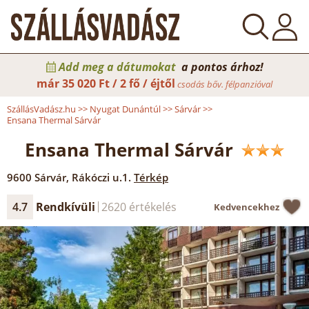
Add meg a dátumokat
a pontos árhoz!
már
35 020 Ft / 2 fő / éjtől
csodás bőv. félpanzióval
SzállásVadász.hu
>>
Nyugat Dunántúl
>>
Sárvár
>>
Ensana Thermal Sárvár
Ensana Thermal Sárvár
9600
Sárvár
,
Rákóczi u.1.
Térkép
4.7
Rendkívüli
2620 értékelés
Kedvencekhez