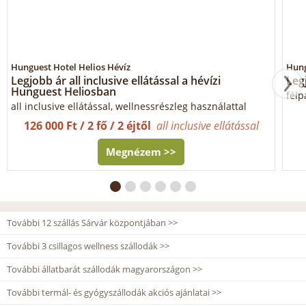
Hunguest Hotel Helios Hévíz
Hung
Legjobb ár all inclusive ellátással a hévízi
Leg
Hunguest Heliosban
félp
all inclusive ellátással, wellnessrészleg használattal
126 000 Ft / 2 fő / 2 éjtől
all inclusive ellátással
Megnézem >>
További 12 szállás Sárvár központjában >>
További 3 csillagos wellness szállodák >>
További állatbarát szállodák magyarországon >>
További termál- és gyógyszállodák akciós ajánlatai >>