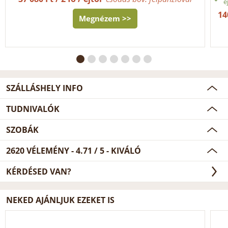
é
14
Megnézem >>
SZÁLLÁSHELY INFO
TUDNIVALÓK
SZOBÁK
2620
VÉLEMÉNY -
4.71
/
5
- KIVÁLÓ
KÉRDÉSED VAN?
NEKED AJÁNLJUK EZEKET IS