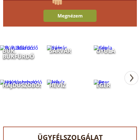
Megnézem
Bük, Bükfürdő
Sárvár
Gyula
BÜK,
SÁRVÁR
GYULA
BÜKFÜRDŐ
Hajdúszoboszló
Hévíz
Eger
HAJDÚSZOBOSZLÓ
HÉVÍZ
EGER
ÜGYFÉLSZOLGÁLAT