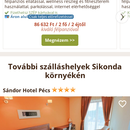
félpanziós ellátással, wellness részleg és fitneszterem
félp
használattal, parkolással, internet elérhetőséggel
hasz
Fizethetsz SZÉP kártyával is
K
F
Áron alul
Csak teljes előrefizetéssel
86 632 Ft / 2 fő / 2 éjtől
kiváló félpanzióval
Megnézem >>
További szálláshelyek Sikonda
környékén
Sándor Hotel Pécs