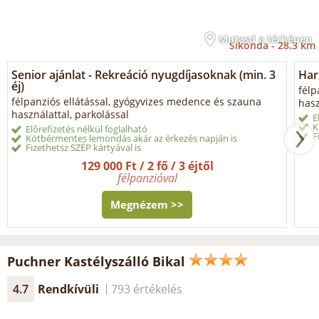
Mutasd a térképen
Sikonda -
28.3 km
Senior ajánlat - Rekreáció nyugdíjasoknak (min. 3
Har
éj)
félp
félpanziós ellátással, gyógyvizes medence és szauna
hasz
használattal, parkolással
E
K
Előrefizetés nélkül foglalható
F
Kötbérmentes lemondás akár az érkezés napján is
Fizethetsz SZÉP kártyával is
129 000 Ft / 2 fő / 3 éjtől
félpanzióval
Megnézem >>
Puchner Kastélyszálló Bikal
4.7
Rendkívüli
793 értékelés