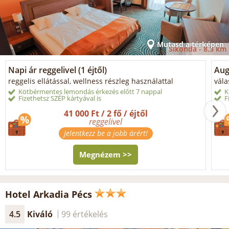
Mutasd a térképen
Sikonda -
8.3 km
Napi ár reggelivel (1 éjtől)
Aug
reggelis ellátással, wellness részleg használattal
vála
Kötbérmentes lemondás érkezés előtt 7 nappal
K
Fizethetsz SZÉP kártyával is
F
41 000 Ft / 2 fő / éjtől
reggelivel
Jelentkezz be a jobb árért!
Megnézem >>
Hotel Arkadia Pécs
4.5
Kiváló
99 értékelés