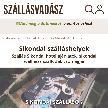
Add meg a dátumokat
a pontos árhoz!
SzállásVadász.hu
>>
Dél Dunántúl
>>
Mecsek
>>
Sikonda
Sikondai szálláshelyek
Szállás Sikonda: hotel ajánlatok, sikondai
wellness szállodák csomagjai
SIKONDAI SZÁLLÁSOK