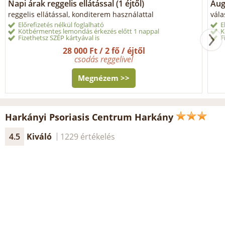
Napi árak reggelis ellátással (1 éjtől)
Aug
reggelis ellátással, konditerem használattal
vála
Előrefizetés nélkül foglalható
E
Kötbérmentes lemondás érkezés előtt 1 nappal
K
Fizethetsz SZÉP kártyával is
F
28 000 Ft / 2 fő / éjtől
csodás reggelivel
Megnézem >>
Harkányi Psoriasis Centrum Harkány
4.5
Kiváló
1229 értékelés