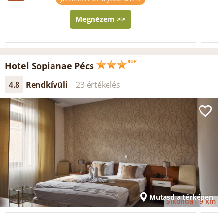
Megnézem >>
Hotel Sopianae Pécs
4.8
Rendkívüli
23 értékelés
Mutasd a térképen
Sikonda -
9 km