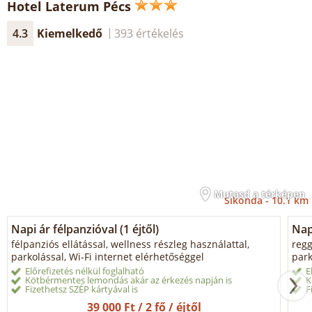
Hotel Laterum Pécs
4.3
Kiemelkedő
393 értékelés
Mutasd a térképen
Sikonda -
10.1 km
Napi ár félpanzióval (1 éjtől)
Napi
félpanziós ellátással, wellness részleg használattal,
regg
parkolással, Wi-Fi internet elérhetőséggel
park
Előrefizetés nélkül foglalható
E
Kötbérmentes lemondás akár az érkezés napján is
K
Fizethetsz SZÉP kártyával is
F
39 000 Ft / 2 fő / éjtől