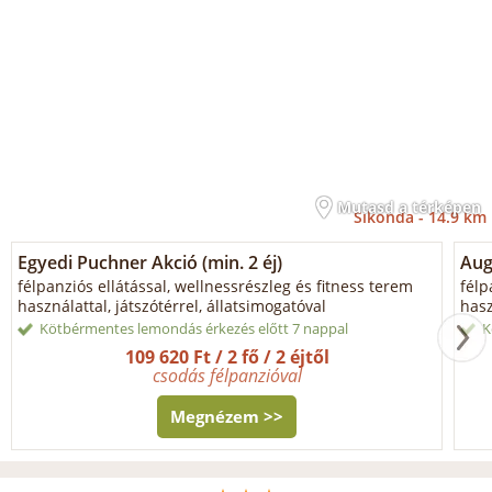
Mutasd a térképen
Sikonda -
14.9 km
Egyedi Puchner Akció (min. 2 éj)
Aug
félpanziós ellátással, wellnessrészleg és fitness terem
félp
használattal, játszótérrel, állatsimogatóval
hasz
Kötbérmentes lemondás érkezés előtt 7 nappal
K
109 620 Ft / 2 fő / 2 éjtől
csodás félpanzióval
Megnézem >>