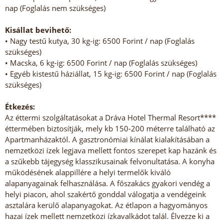
nap (Foglalás nem szükséges)
Kisállat bevihető:
• Nagy testű kutya, 30 kg-ig: 6500 Forint / nap (Foglalás
szükséges)
• Macska, 6 kg-ig: 6500 Forint / nap (Foglalás szükséges)
• Egyéb kistestű háziállat, 15 kg-ig: 6500 Forint / nap (Foglalás
szükséges)
Étkezés:
Az éttermi szolgáltatásokat a Dráva Hotel Thermal Resort****
éttermében biztosítják, mely kb 150-200 méterre található az
Apartmanházaktól. A gasztronómiai kínálat kialakításában a
nemzetközi ízek legjava mellett fontos szerepet kap hazánk és
a szűkebb tájegység klasszikusainak felvonultatása. A konyha
működésének alappillére a helyi termelők kiváló
alapanyagainak felhasználása. A főszakács gyakori vendég a
helyi piacon, ahol szakértő gonddal válogatja a vendégeink
asztalára kerülő alapanyagokat. Az étlapon a hagyományos
hazai ízek mellett nemzetközi ízkavalkádot talál. Élvezze ki a