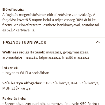
Előrefizetés:
A foglalás megerősítéséhez előrefizetésére van szükség. A
foglalást követő 5 napon belül a teljes összeg 30%-át ki kell
fizetni. Az előrefizetés teljesíthető bankkártyával, átutalással
és SZÉP kártyával is.
HASZNOS TUDNIVALÓK
Wellness szolgáltatások:
masszázs, gyógymasszázs,
aromaolajos masszás, talpmasszázs, frissítő masszázs
Internet:
• Ingyenes WI-FI a szobákban
SZÉP kártya elfogadás:
OTP SZÉP kártya, K&H SZÉP kártya,
MBH SZÉP kártya
Parkolás info:
• Sorompóval zárt parkoló, kamerával felügyelt: 950 Forint /