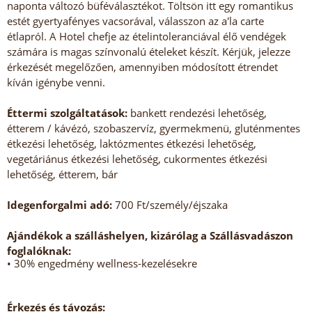
naponta változó büféválasztékot. Töltsön itt egy romantikus
estét gyertyafényes vacsorával, válasszon az a'la carte
étlapról. A Hotel chefje az ételintoleranciával élő vendégek
számára is magas színvonalú ételeket készít. Kérjük, jelezze
érkezését megelőzően, amennyiben módosított étrendet
kíván igénybe venni.
Éttermi szolgáltatások:
bankett rendezési lehetőség,
étterem / kávézó, szobaszervíz, gyermekmenü, gluténmentes
étkezési lehetőség, laktózmentes étkezési lehetőség,
vegetáriánus étkezési lehetőség, cukormentes étkezési
lehetőség, étterem, bár
Idegenforgalmi adó:
700 Ft/személy/éjszaka
Ajándékok a szálláshelyen, kizárólag a Szállásvadászon
foglalóknak:
• 30% engedmény wellness-kezelésekre
Érkezés és távozás: