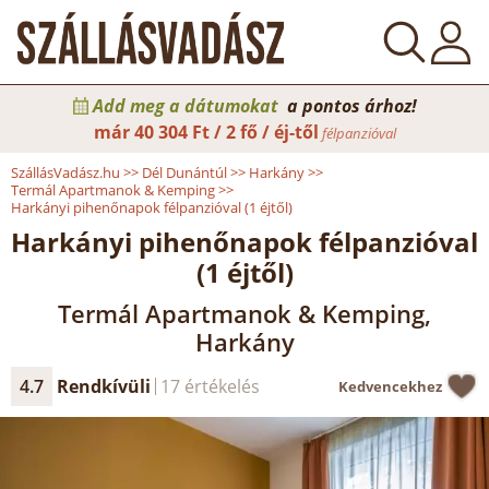
Add meg a dátumokat
a pontos árhoz!
már
40 304 Ft / 2 fő / éj-től
félpanzióval
SzállásVadász.hu
>>
Dél Dunántúl
>>
Harkány
>>
Termál Apartmanok & Kemping
>>
Harkányi pihenőnapok félpanzióval (1 éjtől)
Harkányi pihenőnapok félpanzióval
(1 éjtől)
Termál Apartmanok & Kemping,
Harkány
4.7
Rendkívüli
17 értékelés
Kedvencekhez