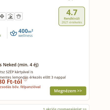
4.7
Rendkívüli
2621 értékelés
400
2
m
a
wellness
ss Neked
(min. 4 éj)
tsz SZÉP kártyával is
mentes lemondás érkezés előtt 3 nappal
80 Ft-tól
csodás bőv. félpanzióval
Megnézem >>
1 akciós csomagajánlat >>