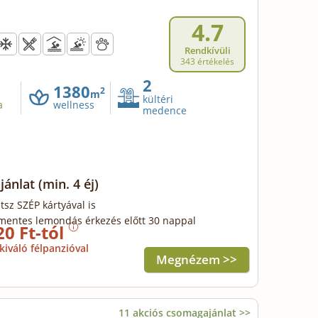
4.7
Rendkívüli
343 értékelés
2
1380
2
m
kültéri
a
wellness
medence
ajánlat
(min. 4 éj)
tsz SZÉP kártyával is
mentes lemondás érkezés előtt 30 nappal
20 Ft-tól
kiváló félpanzióval
Megnézem >>
11 akciós csomagajánlat >>