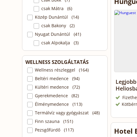
Hungue
csak Mátra (6)
Közép Dunántúl (14)
csak Bakony (2)
Nyugat Dunántúl (41)
csak Alpokalja (3)
WELLNESS SZOLGÁLTATÁS
Wellness részleggel (164)
Beltéri medence (94)
Legjobb 
Kültéri medence (72)
Helios
Gyerekmedence (82)
Fizethe
Kötbér
Élménymedence (113)
Termálvíz vagy gyógyászat (48)
Finn szauna (151)
Hotel 
Pezsgőfürdő (117)