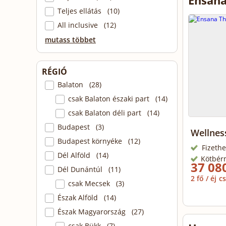
Ensana
Teljes ellátás (10)
All inclusive (12)
mutass többet
RÉGIÓ
Balaton (28)
csak Balaton északi part (14)
csak Balaton déli part (14)
Budapest (3)
Wellnes
Budapest környéke (12)
Fizethe
Dél Alföld (14)
Kötbér
37 080
Dél Dunántúl (11)
2 fő / éj
cs
csak Mecsek (3)
Észak Alföld (14)
Észak Magyarország (27)
csak Bükk (7)