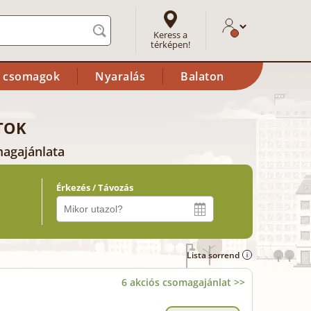
Keress a
térképen!
i csomagok
Nyaralás
Balaton
TOK
magajánlata
Érkezés / Távozás
Lista sorrend
6 akciós csomagajánlat >>