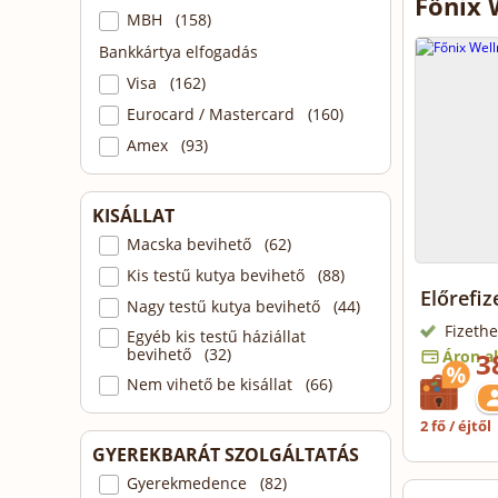
Főnix 
MBH (158)
Bankkártya elfogadás
Visa (162)
Eurocard / Mastercard (160)
Amex (93)
KISÁLLAT
Macska bevihető (62)
Kis testű kutya bevihető (88)
Előrefiz
Nagy testű kutya bevihető (44)
Fizethe
Egyéb kis testű háziállat
bevihető (32)
Áron al
3
Nem vihető be kisállat (66)
2 fő / éjtől
GYEREKBARÁT SZOLGÁLTATÁS
Gyerekmedence (82)