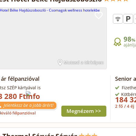
98
%
ajánlj
Mutasd a térképen
ár félpanzióval
Senior 
tsz SZÉP kártyával is
Fizethe
3 280 Ft
Kötbér
184 3
Jelentkezz be a jobb árért!
2 fő / 4 éj
Megnézem >>
kiváló félpanzióval