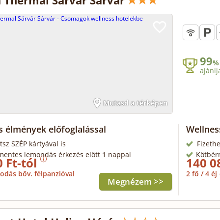
 Thermal Sárvár Sárvár
99
%
ajánlj
Mutasd a térképen
s élmények előfoglalással
Wellne
tsz SZÉP kártyával is
Fizethe
mentes lemondás érkezés előtt 1 nappal
Kötbér
 Ft-tól
140 0
odás bőv. félpanzióval
2 fő / 4 éj
Megnézem >>