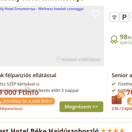
98
%
ajánlj
Mutasd a térképen
k félpanziós ellátással
Senior 
tsz SZÉP kártyával is
Fizethe
9 000 Ft
7
mentes lemondás érkezés előtt 3 nappal
Kötbér
Jelentkezz be a jobb árért!
Megnézem >>
félpanzióval
2 fő / 2 éjt
st Hotel Béke Hajdúszoboszló