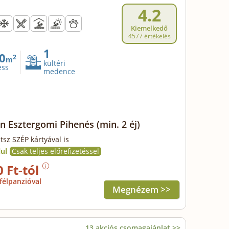
4.2
Kiemelkedő
4577 értékelés
1
0
2
m
kültéri
ess
medence
en Esztergomi Pihenés
(min. 2 éj)
tsz SZÉP kártyával is
ul
Csak teljes előrefizetéssel
0 Ft-tól
félpanzióval
Megnézem >>
13 akciós csomagajánlat >>