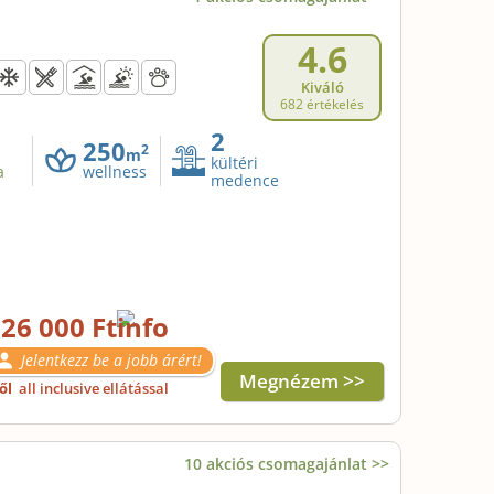
4.6
Kiváló
682 értékelés
2
250
2
m
kültéri
a
wellness
medence
26 000 Ft
Jelentkezz be a jobb árért!
Megnézem >>
től
all inclusive ellátással
10 akciós csomagajánlat >>