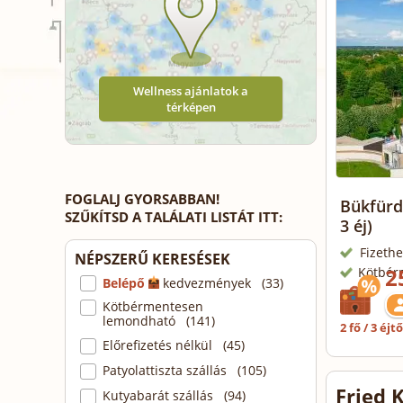
Wellness ajánlatok a
térképen
FOGLALJ GYORSABBAN!
Bükfürdő
SZŰKÍTSD A TALÁLATI LISTÁT ITT:
3 éj)
Fizethe
NÉPSZERŰ KERESÉSEK
2
Kötbér
Belépő
kedvezmények (33)
Kötbérmentesen
lemondható (141)
2 fő / 3 éjt
Előrefizetés nélkül (45)
Patyolattiszta szállás (105)
Fried 
Kutyabarát szállás (94)