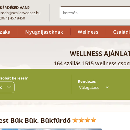
KÉRDÉSED VAN?
iroda@szallasvadasz.hu
(06 1) 457 8450
szaka
Nyugdíjasoknak
Wellness
Család
WELLNESS AJÁNLA
164 szállás 1515 wellness cso
szobát keresel?
Rendezés
fő
st Bük Bük, Bükfürdő