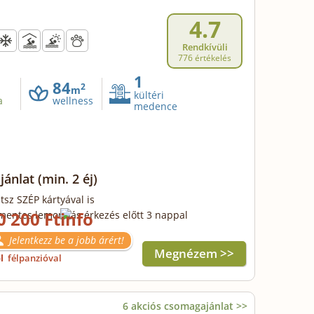
4.7
Rendkívüli
776 értékelés
1
84
2
m
kültéri
a
wellness
medence
ajánlat
(min. 2 éj)
tsz SZÉP kártyával is
0 200 Ft
mentes lemondás érkezés előtt 3 nappal
Jelentkezz be a jobb árért!
Megnézem >>
ől
félpanzióval
6 akciós csomagajánlat >>