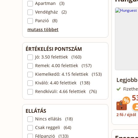
Apartman (3)
Vendégház (2)
Panzió (8)
mutass többet
ÉRTÉKELÉSI PONTSZÁM
Jó: 3.50 felettiek (160)
Remek: 4.00 felettiek (157)
Kiemelkedő: 4.15 felettiek (153)
Legjobb 
Kiváló: 4.40 felettiek (138)
Fizethe
Rendkívüli: 4.66 felettiek (76)
5
ELLÁTÁS
2 fő / éjtől
Nincs ellátás (18)
Csak reggeli (64)
Félpanzió (133)