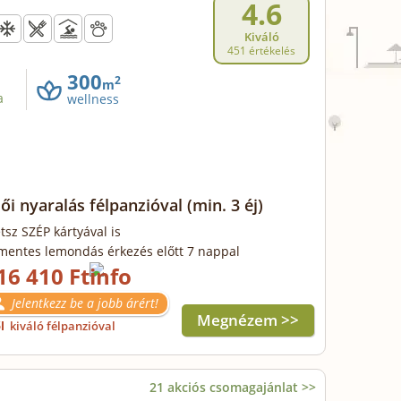
4.6
Kiváló
451 értékelés
300
2
m
a
wellness
ői nyaralás félpanzióval
(min. 3 éj)
tsz SZÉP kártyával is
mentes lemondás érkezés előtt 7 nappal
16 410 Ft
Jelentkezz be a jobb árért!
Megnézem >>
ől
kiváló félpanzióval
21 akciós csomagajánlat >>