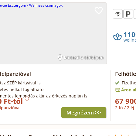
110
welln
Mutasd a térképen
félpanzióval
Felhőtl
tsz SZÉP kártyával is
Fizethe
zetés nélkül foglalható
Áron al
mentes lemondás akár az érkezés napján is
 Ft-tól
67 90
lpanzióval
2 fő / 2 éj
Megnézem >>