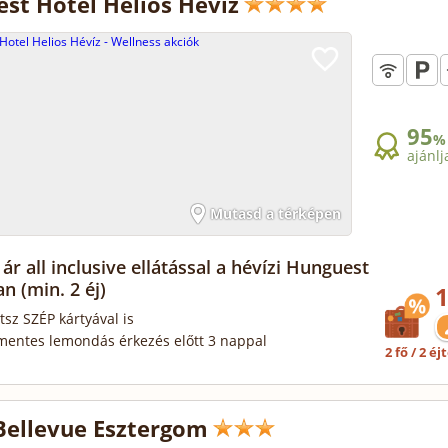
st Hotel Helios Hévíz
95
%
ajánlj
Mutasd a térképen
ár all inclusive ellátással a hévízi Hunguest
ban
(min. 2 éj)
1
tsz SZÉP kártyával is
mentes lemondás érkezés előtt 3 nappal
2 fő / 2 éj
Bellevue Esztergom