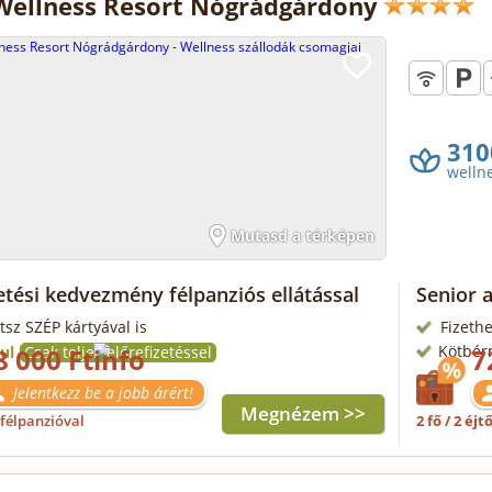
Wellness Resort Nógrádgárdony
310
welln
Mutasd a térképen
etési kedvezmény félpanziós ellátással
Senior 
tsz SZÉP kártyával is
Fizethe
Kötbér
ul
8 000 Ft
Csak teljes előrefizetéssel
7
Jelentkezz be a jobb árért!
Megnézem >>
félpanzióval
2 fő / 2 éjt