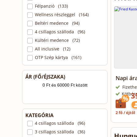
Félpanzió (133)
Wellness részleggel (164)
Beltéri medence (94)
4 csillagos szálloda (96)
Kültéri medence (72)
All inclusive (12)
OTP Szép kártya (161)
ÁR (FŐ/ÉJSZAKA)
Napi ára
Fizethe
3
Kötbér
2 fő / éjtől
KATEGÓRIA
4 csillagos szálloda (96)
3 csillagos szálloda (36)
Hungue