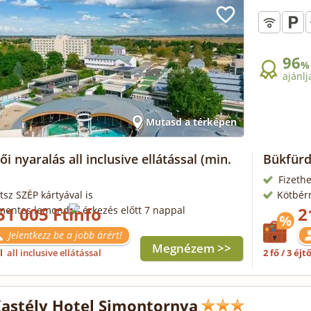
96
%
ajánlj
Mutasd a térképen
i nyaralás all inclusive ellátással
(min.
Bükfürd
Fizethe
tsz SZÉP kártyával is
Kötbér
51 005 Ft
2
mentes lemondás érkezés előtt 7 nappal
Jelentkezz be a jobb árért!
Megnézem >>
ől
all inclusive ellátással
2 fő / 3 éjt
Kastély Hotel Simontornya