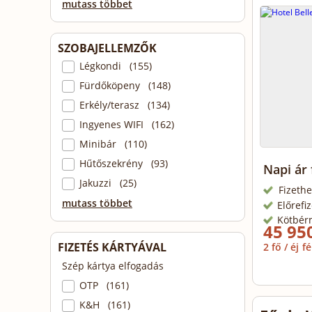
mutass többet
SZOBAJELLEMZŐK
Légkondi (155)
Fürdőköpeny (148)
Erkély/terasz (134)
Ingyenes WIFI (162)
Minibár (110)
Hűtőszekrény (93)
Napi ár 
Jakuzzi (25)
Fizethe
mutass többet
Előrefi
Kötbér
45 950
FIZETÉS KÁRTYÁVAL
2 fő / éj
fé
Szép kártya elfogadás
OTP (161)
K&H (161)