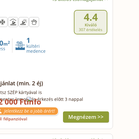
4.4
Kiváló
307 értékelés
1
0
2
m
kültéri
ess
medence
ajánlat
(min. 2 éj)
tsz SZÉP kártyával is
mentes lemondás érkezés előtt 3 nappal
2 000 Ft
Jelentkezz be a jobb árért!
Megnézem >>
ől
félpanzióval