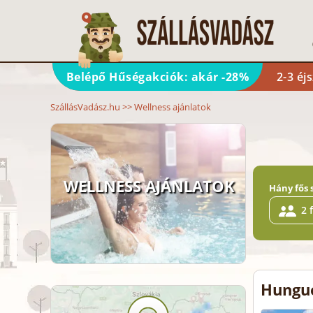
Belépő Hűségakciók: akár -28%
2-3 éj
SzállásVadász.hu
>>
Wellness ajánlatok
WELLNESS AJÁNLATOK
Hány fős 
2 
Hungue