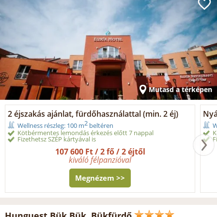
Mutasd a térképen
2 éjszakás ajánlat, fürdőhasználattal (min. 2 éj)
Nyá
2
Wellness részleg: 100 m
beltéren
W
Kötbérmentes lemondás érkezés előtt 7 nappal
K
Fizethetsz SZÉP kártyával is
F
107 600 Ft / 2 fő / 2 éjtől
kiváló félpanzióval
Megnézem >>
Hunguest Bük Bük, Bükfürdő