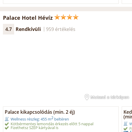
Palace Hotel Hévíz
4.7
Rendkívüli
959 értékelés
Mutasd a térképen
Palace kikapcsolódás (min. 2 éj)
Ked
(min
2
Wellness részleg: 455 m
beltéren
Kötbérmentes lemondás érkezés előtt 5 nappal
W
Fizethetsz SZÉP kártyával is
F