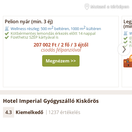
Mutasd a térképen
Pelion nyár (min. 3 éj)
Leg
(min
2
2
Wellness részleg: 500 m
beltéren, 1000 m
kültéren
Kötbérmentes lemondás érkezés előtt 14 nappal
W
Fizethetsz SZÉP kártyával is
E
K
207 002 Ft / 2 fő / 3 éjtől
F
csodás félpanzióval
Megnézem >>
Hotel Imperial Gyógyszálló Kiskőrös
4.3
Kiemelkedő
1237 értékelés