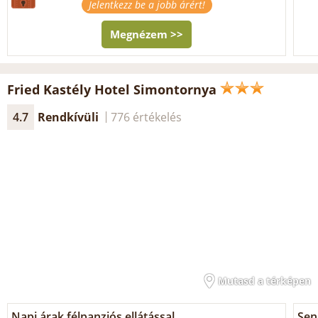
Jelentkezz be a jobb árért!
Megnézem >>
Fried Kastély Hotel Simontornya
4.7
Rendkívüli
776 értékelés
Mutasd a térképen
Napi árak félpanziós ellátással
Seni