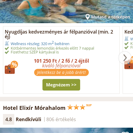
Mutasd a térképen
Nyugdíjas kedvezményes ár félpanzióval (min. 2
Ked
éj)
W
2
K
Wellness részleg: 320 m
beltéren
F
Kötbérmentes lemondás érkezés előtt 7 nappal
Fizethetsz SZÉP kártyával is
101 250 Ft / 2 fő / 2 éjtől
kiváló félpanzióval
Jelentkezz be a jobb árért!
Megnézem >>
Hotel Elixír Mórahalom
4.8
Rendkívüli
806 értékelés