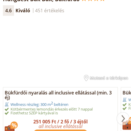
4.6
Kiváló
451 értékelés
Mutasd a térképen
Bükfürdői nyaralás all inclusive ellátással (min. 3
Bük
éj)
W
2
K
Wellness részleg: 300 m
beltéren
F
Kötbérmentes lemondás érkezés előtt 7 nappal
Fizethetsz SZÉP kártyával is
251 005 Ft / 2 fő / 3 éjtől
all inclusive ellátással