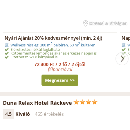
Mutasd a térképen
Nyári Ajánlat 20% kedvezménnyel (min. 2 éj)
Nap
2
2
Wellness részleg: 300 m
beltéren, 50 m
kültéren
W
Előrefizetés nélkül foglalható
E
Kötbérmentes lemondás akár az érkezés napján is
K
Fizethetsz SZÉP kártyával is
F
72 400 Ft / 2 fő / 2 éjtől
félpanzióval
Megnézem >>
Duna Relax Hotel Ráckeve
4.5
Kiváló
465 értékelés