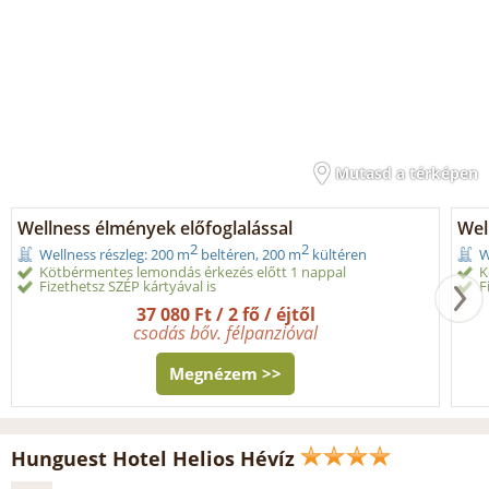
Mutasd a térképen
Wellness élmények előfoglalással
Wel
2
2
Wellness részleg: 200 m
beltéren, 200 m
kültéren
W
Kötbérmentes lemondás érkezés előtt 1 nappal
K
Fizethetsz SZÉP kártyával is
F
37 080 Ft / 2 fő / éjtől
csodás bőv. félpanzióval
Megnézem >>
Hunguest Hotel Helios Hévíz