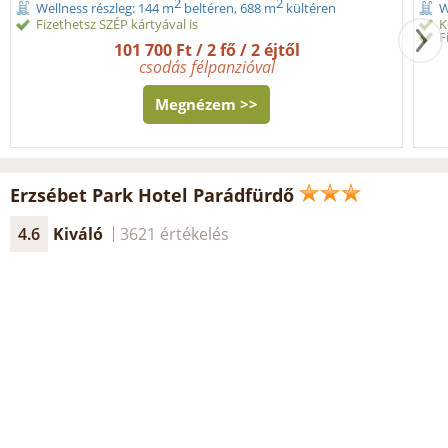
2
2
Wellness részleg: 144 m
beltéren, 688 m
kültéren
W
Fizethetsz SZÉP kártyával is
K
F
101 700 Ft / 2 fő / 2 éjtől
csodás félpanzióval
Megnézem >>
Erzsébet Park Hotel Parádfürdő
4.6
Kiváló
3621 értékelés