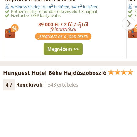
2
2
Wellness részleg: 70 m
beltéren, 14 m
kültéren
W
Kötbérmentes lemondás érkezés előtt 3 nappal
K
Fizethetsz SZÉP kártyával is
F
39 000 Ft / 2 fő / éjtől
félpanzióval
Jelentkezz be a jobb árért!
Megnézem >>
Hunguest Hotel Béke Hajdúszoboszló
4.7
Rendkívüli
343 értékelés