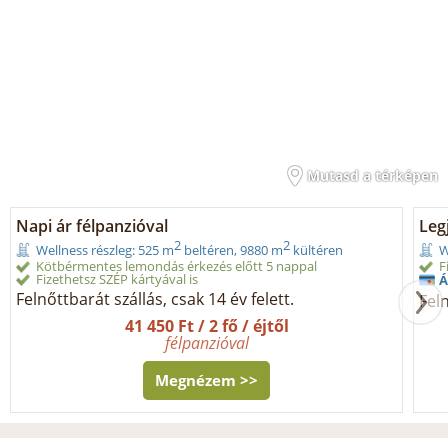
Mutasd a térképen
Napi ár félpanzióval
Legj
2
2
Wellness részleg: 525 m
beltéren, 9880 m
kültéren
W
Kötbérmentes lemondás érkezés előtt 5 nappal
F
Fizethetsz SZÉP kártyával is
Á
Felnőttbarát szállás, csak 14 év felett.
Feln
41 450 Ft / 2 fő / éjtől
félpanzióval
Megnézem >>