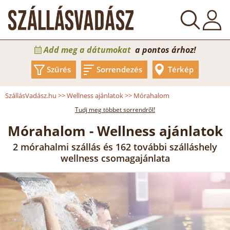
Add meg a dátumokat
a pontos árhoz!
Szűrés
Sorrendezés
Térkép
SzállásVadász.hu
>>
Wellness ajánlatok
>>
Mórahalom
Tudj meg többet sorrendről!
Mórahalom - Wellness ajánlatok
2 mórahalmi szállás és 162 további szálláshely
wellness csomagajánlata