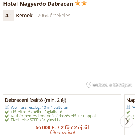
Hotel Nagyerdő Debrecen
4.1
Remek
2064 értékelés
Mutasd a térképen
Debreceni ízelítő (min. 2 éj)
Nap
2
Wellness részleg: 40 m
beltéren
W
Előrefizetés nélkül foglalható
E
Kötbérmentes lemondás érkezés előtt 3 nappal
K
Fizethetsz SZÉP kártyával is
F
66 000 Ft / 2 fő / 2 éjtől
félpanzióval