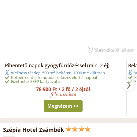
Mutasd a térképen
Pihentető napok gyógyfürdőzéssel (min. 2 éj)
Rel
2
2
Wellness részleg: 500 m
beltéren, 1000 m
kültéren
W
Kötbérmentes lemondás érkezés előtt 5 nappal
K
Fizethetsz SZÉP kártyával is
F
78 900 Ft / 2 fő / 2 éjtől
félpanzióval
Megnézem >>
Szépia Hotel Zsámbék