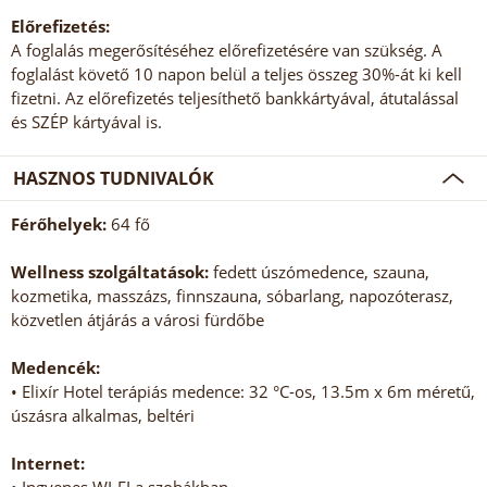
Előrefizetés:
A foglalás megerősítéséhez előrefizetésére van szükség. A
foglalást követő 10 napon belül a teljes összeg 30%-át ki kell
fizetni. Az előrefizetés teljesíthető bankkártyával, átutalással
és SZÉP kártyával is.
HASZNOS TUDNIVALÓK
Férőhelyek:
64 fő
Wellness szolgáltatások:
fedett úszómedence, szauna,
kozmetika, masszázs, finnszauna, sóbarlang, napozóterasz,
közvetlen átjárás a városi fürdőbe
Medencék:
• Elixír Hotel terápiás medence: 32 °C-os, 13.5m x 6m méretű,
úszásra alkalmas, beltéri
Internet: