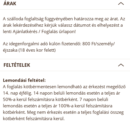
ÁRAK
A szálloda foglaltság függvényében határozza meg az árat. Az
árak lekérdezéséhez kérjük válassz dátumot és elhelyezést a
lenti Ajánlatkérés / Foglalás űrlapon!
Az idegenforgalmi adó külön fizetendő: 800 Ft/személy/
éjszaka (18 éves kor felett)
FELTÉTELEK
Lemondási feltétel:
A foglalás kötbérmentesen lemondható az érkezést megelőző
14. nap éjfélig. 14 napon belüli lemondás esetén a teljes ár
50%-a kerül felszámításra kötbérként. 7 napon belüli
lemondás esetén a teljes ár 100%-a kerül felszámításra
kötbérként. Meg nem érkezés esetén a teljes foglalási összeg
kötbérként felszámításra kerül.