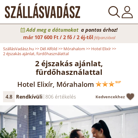
Add meg a dátumokat
a pontos árhoz!
már
107 600 Ft / 2 fő / 2 éj-től
félpanzióval
SzállásVadász.hu
>>
Dél Alföld
>>
Mórahalom
>>
Hotel Elixír
>>
2 éjszakás ajánlat, fürdőhasználattal
2 éjszakás ajánlat,
fürdőhasználattal
Hotel Elixír, Mórahalom
4.8
Rendkívüli
806 értékelés
Kedvencekhez