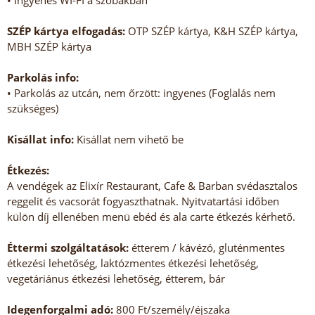
• Ingyenes WI-FI a szobákban
SZÉP kártya elfogadás:
OTP SZÉP kártya, K&H SZÉP kártya,
MBH SZÉP kártya
Parkolás info:
• Parkolás az utcán, nem őrzött: ingyenes (Foglalás nem
szükséges)
Kisállat info:
Kisállat nem vihető be
Étkezés:
A vendégek az Elixír Restaurant, Cafe & Barban svédasztalos
reggelit és vacsorát fogyaszthatnak. Nyitvatartási időben
külön díj ellenében menü ebéd és ala carte étkezés kérhető.
Éttermi szolgáltatások:
étterem / kávézó, gluténmentes
étkezési lehetőség, laktózmentes étkezési lehetőség,
vegetáriánus étkezési lehetőség, étterem, bár
Idegenforgalmi adó:
800 Ft/személy/éjszaka