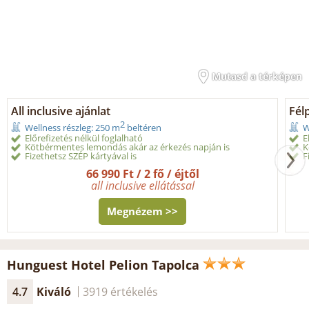
Mutasd a térképen
All inclusive ajánlat
Fél
2
Wellness részleg: 250 m
beltéren
W
Előrefizetés nélkül foglalható
E
Kötbérmentes lemondás akár az érkezés napján is
K
Fizethetsz SZÉP kártyával is
F
66 990 Ft / 2 fő / éjtől
all inclusive ellátással
Megnézem >>
Hunguest Hotel Pelion Tapolca
4.7
Kiváló
3919 értékelés