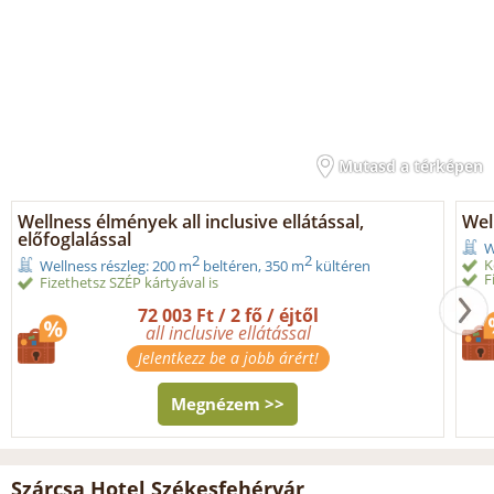
Mutasd a térképen
Wellness élmények all inclusive ellátással,
Wel
előfoglalással
W
2
2
K
Wellness részleg: 200 m
beltéren, 350 m
kültéren
F
Fizethetsz SZÉP kártyával is
72 003 Ft / 2 fő / éjtől
all inclusive ellátással
Jelentkezz be a jobb árért!
Megnézem >>
Szárcsa Hotel Székesfehérvár