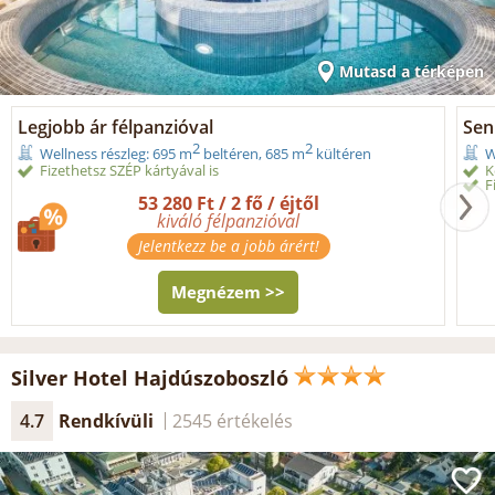
Mutasd a térképen
Legjobb ár félpanzióval
Seni
2
2
Wellness részleg: 695 m
beltéren, 685 m
kültéren
W
Fizethetsz SZÉP kártyával is
K
F
53 280 Ft / 2 fő / éjtől
kiváló félpanzióval
Jelentkezz be a jobb árért!
Megnézem >>
Silver Hotel Hajdúszoboszló
4.7
Rendkívüli
2545 értékelés