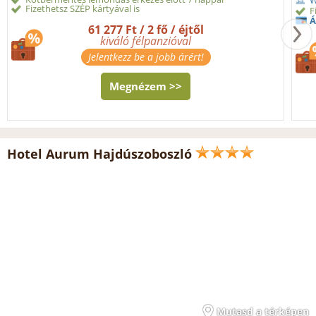
W
Fizethetsz SZÉP kártyával is
F
Á
61 277 Ft / 2 fő / éjtől
kiváló félpanzióval
Jelentkezz be a jobb árért!
Megnézem >>
Hotel Aurum Hajdúszoboszló
Mutasd a térképen