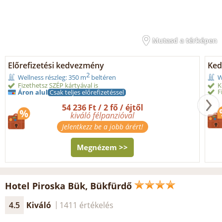
Mutasd a térképen
Előrefizetési kedvezmény
Ked
2
Wellness részleg: 350 m
beltéren
W
Fizethetsz SZÉP kártyával is
K
F
Áron alul
Csak teljes előrefizetéssel
54 236 Ft / 2 fő / éjtől
kiváló félpanzióval
Jelentkezz be a jobb árért!
Megnézem >>
Hotel Piroska Bük, Bükfürdő
4.5
Kiváló
1411 értékelés