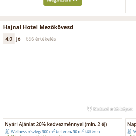
Hajnal Hotel Mezőkövesd
4.0
Jó
656 értékelés
Mutasd a térképen
Nyári Ajánlat 20% kedvezménnyel (min. 2 éj)
Nap
2
2
Wellness részleg: 300 m
beltéren, 50 m
kültéren
W