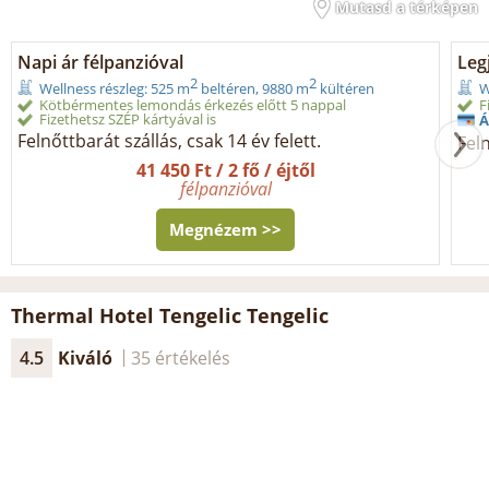
Mutasd a térképen
Napi ár félpanzióval
Legj
2
2
Wellness részleg: 525 m
beltéren, 9880 m
kültéren
W
Kötbérmentes lemondás érkezés előtt 5 nappal
F
Fizethetsz SZÉP kártyával is
Á
Felnőttbarát szállás, csak 14 év felett.
Feln
41 450 Ft / 2 fő / éjtől
félpanzióval
Megnézem >>
Thermal Hotel Tengelic Tengelic
4.5
Kiváló
35 értékelés