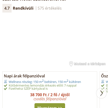
4.7
Rendkívüli
575 értékelés
Mutasd a térképen
Napi árak félpanzióval
Ősz
2
2
Wellness részleg: 150 m
beltéren, 150 m
kültéren
W
Kötbérmentes lemondás érkezés előtt 7 nappal
E
Fizethetsz SZÉP kártyával is
K
F
38 700 Ft / 2 fő / éjtől
csodás félpanzióval
Megnézem >>