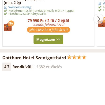
(min. 2 éj)
W
K
Wellness részleg
F
Kötbérmentes lemondás érkezés előtt 7 nappal
Fizethetsz SZÉP kártyával is
79 990 Ft / 2 fő / 2 éjtől
csodás félpanzióval
Jelentkezz be a jobb árért!
Megnézem >>
Gotthard Hotel Szentgotthárd
4.7
Rendkívüli
1682 értékelés