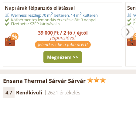
Napi árak félpanziós ellátással
Seni
2
2
Wellness részleg: 70 m
beltéren, 14 m
kültéren
W
Kötbérmentes lemondás érkezés előtt 3 nappal
K
Fizethetsz SZÉP kártyával is
F
39 000 Ft / 2 fő / éjtől
félpanzióval
Jelentkezz be a jobb árért!
Megnézem >>
Ensana Thermal Sárvár Sárvár
4.7
Rendkívüli
2621 értékelés