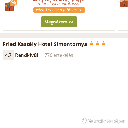
all inclusive ellátással
Jelentkezz be a jobb árért!
Megnézem >>
Fried Kastély Hotel Simontornya
4.7
Rendkívüli
776 értékelés
Mutasd a térképen