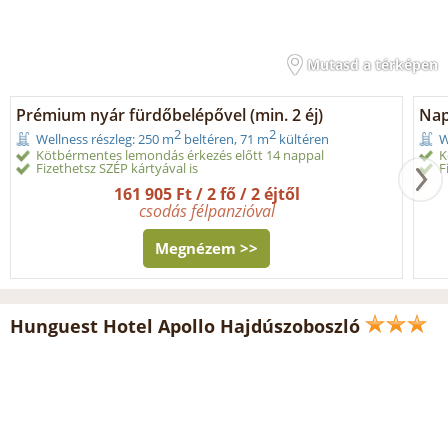
Mutasd a térképen
Prémium nyár fürdőbelépővel (min. 2 éj)
Nap
2
2
Wellness részleg: 250 m
beltéren, 71 m
kültéren
W
Kötbérmentes lemondás érkezés előtt 14 nappal
K
Fizethetsz SZÉP kártyával is
F
161 905 Ft / 2 fő / 2 éjtől
csodás félpanzióval
Megnézem >>
Hunguest Hotel Apollo Hajdúszoboszló