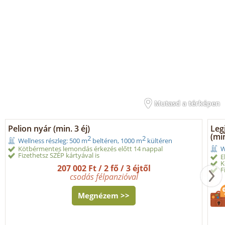
Mutasd a térképen
Pelion nyár (min. 3 éj)
Leg
(min
2
2
Wellness részleg: 500 m
beltéren, 1000 m
kültéren
Kötbérmentes lemondás érkezés előtt 14 nappal
W
Fizethetsz SZÉP kártyával is
E
K
207 002 Ft / 2 fő / 3 éjtől
F
csodás félpanzióval
Megnézem >>