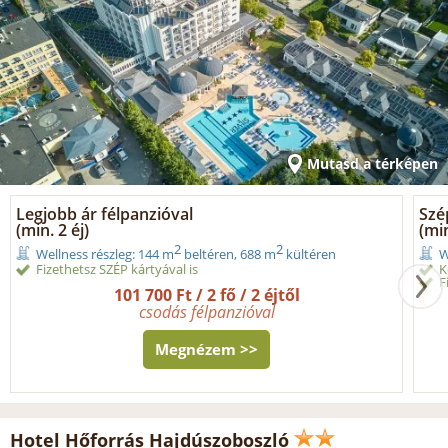
Mutasd a térképen
Legjobb ár félpanzióval
Szé
(min. 2 éj)
(min
2
2
Wellness részleg: 144 m
beltéren, 688 m
kültéren
W
Fizethetsz SZÉP kártyával is
K
F
101 700 Ft / 2 fő / 2 éjtől
csodás félpanzióval
Megnézem >>
Hotel Hőforrás Hajdúszoboszló