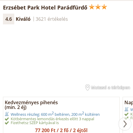
Erzsébet Park Hotel Parádfürdő
4.6
Kiváló
3621 értékelés
Mutasd a térképen
Kedvezményes pihenés
Nap
(min. 2 éj)
W
2
2
K
Wellness részleg: 600 m
beltéren, 200 m
kültéren
F
Kötbérmentes lemondás érkezés előtt 3 nappal
Fizethetsz SZÉP kártyával is
77 200 Ft / 2 fő / 2 éjtől