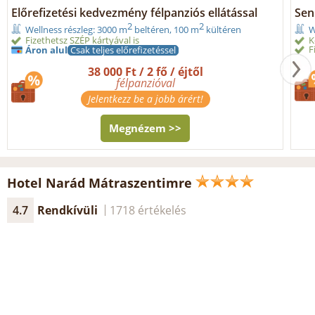
Előrefizetési kedvezmény félpanziós ellátással
Seni
2
2
Wellness részleg: 3000 m
beltéren, 100 m
kültéren
W
Fizethetsz SZÉP kártyával is
K
F
Áron alul
Csak teljes előrefizetéssel
38 000 Ft / 2 fő / éjtől
félpanzióval
Jelentkezz be a jobb árért!
Megnézem >>
Hotel Narád Mátraszentimre
4.7
Rendkívüli
1718 értékelés