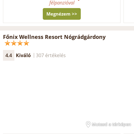
félpanzióval
Megnézem >>
Főnix Wellness Resort Nógrádgárdony
4.4
Kiváló
307 értékelés
Mutasd a térképen