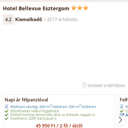
Hotel Bellevue Esztergom
4.2
Kiemelkedő
4577 értékelés
Mutasd a térképen
Napi ár félpanzióval
Fel
2
2
Wellness részleg: 600 m
beltéren, 500 m
kültéren
W
Előrefizetés nélkül foglalható
F
Kötbérmentes lemondás akár az érkezés napján is
Á
Fizethetsz SZÉP kártyával is
45 950 Ft / 2 fő / éjtől