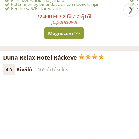
Előrefizetés nélkül foglalható
E
Kötbérmentes lemondás akár az érkezés napján is
K
Fizethetsz SZÉP kártyával is
F
72 400 Ft / 2 fő / 2 éjtől
félpanzióval
Megnézem >>
Duna Relax Hotel Ráckeve
4.5
Kiváló
465 értékelés