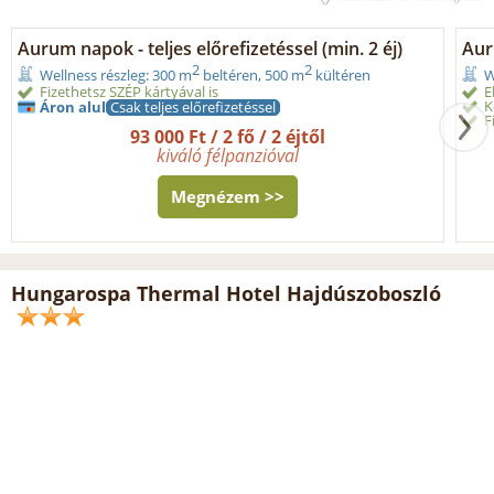
Aurum napok - teljes előrefizetéssel (min. 2 éj)
Aur
2
2
Wellness részleg: 300 m
beltéren, 500 m
kültéren
W
Fizethetsz SZÉP kártyával is
E
K
Áron alul
Csak teljes előrefizetéssel
F
93 000 Ft / 2 fő / 2 éjtől
kiváló félpanzióval
Megnézem >>
Hungarospa Thermal Hotel Hajdúszoboszló