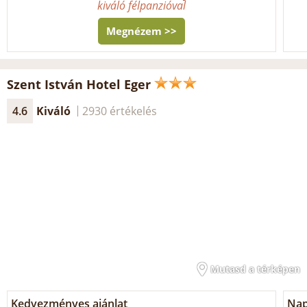
kiváló félpanzióval
Megnézem >>
Szent István Hotel Eger
4.6
Kiváló
2930 értékelés
Mutasd a térképen
Kedvezményes ajánlat
Nap