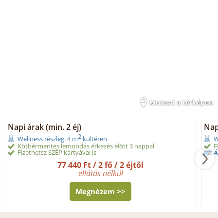
Mutasd a térképen
Napi árak (min. 2 éj)
Napi
2
Wellness részleg: 4 m
kültéren
W
Kötbérmentes lemondás érkezés előtt 3 nappal
F
Fizethetsz SZÉP kártyával is
Á
77 440 Ft / 2 fő / 2 éjtől
ellátás nélkül
Megnézem >>