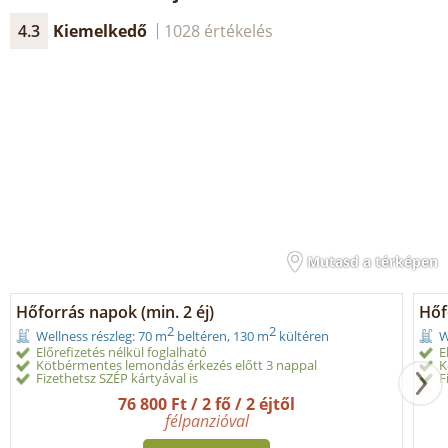
4.3
Kiemelkedő
1028 értékelés
Mutasd a térképen
Hőforrás napok (min. 2 éj)
Hőf
2
2
Wellness részleg: 70 m
beltéren, 130 m
kültéren
W
Előrefizetés nélkül foglalható
E
Kötbérmentes lemondás érkezés előtt 3 nappal
K
Fizethetsz SZÉP kártyával is
F
76 800 Ft / 2 fő / 2 éjtől
félpanzióval