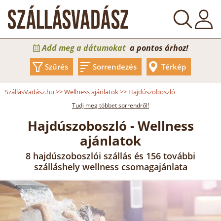
Add meg a dátumokat
a pontos árhoz!
Szűrés
Sorrendezés
Térkép
SzállásVadász.hu
>>
Wellness ajánlatok
>>
Hajdúszoboszló
Tudj meg többet sorrendről!
Hajdúszoboszló - Wellness
ajánlatok
8 hajdúszoboszlói szállás és 156 további
szálláshely wellness csomagajánlata