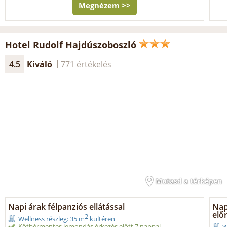
Megnézem >>
Hotel Rudolf Hajdúszoboszló
4.5
Kiváló
771 értékelés
Mutasd a térképen
Napi árak félpanziós ellátással
Napi
elő
2
Wellness részleg: 35 m
kültéren
Kötbérmentes lemondás érkezés előtt 7 nappal