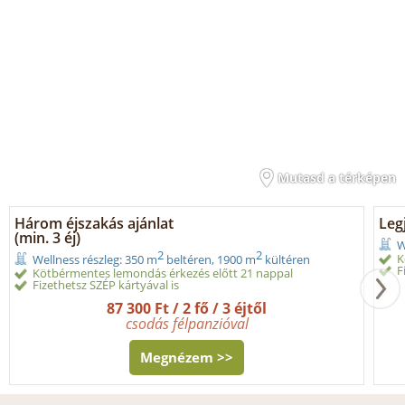
Mutasd a térképen
Három éjszakás ajánlat
Legj
(min. 3 éj)
W
2
2
K
Wellness részleg: 350 m
beltéren, 1900 m
kültéren
F
Kötbérmentes lemondás érkezés előtt 21 nappal
Fizethetsz SZÉP kártyával is
87 300 Ft / 2 fő / 3 éjtől
csodás félpanzióval
Megnézem >>