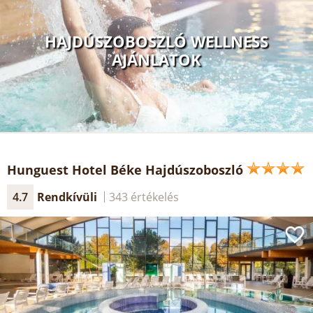
HAJDÚSZOBOSZLÓ WELLNESS
AJÁNLATOK
Hunguest Hotel Béke Hajdúszoboszló
4.7
Rendkívüli
343 értékelés