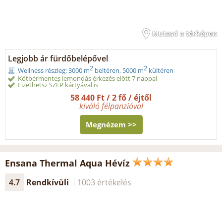
Mutasd a térképen
Legjobb ár fürdőbelépővel
2
2
Wellness részleg: 3000 m
beltéren, 5000 m
kültéren
Kötbérmentes lemondás érkezés előtt 7 nappal
Fizethetsz SZÉP kártyával is
58 440 Ft / 2 fő / éjtől
kiváló félpanzióval
Megnézem >>
Ensana Thermal Aqua Hévíz
4.7
Rendkívüli
1003 értékelés