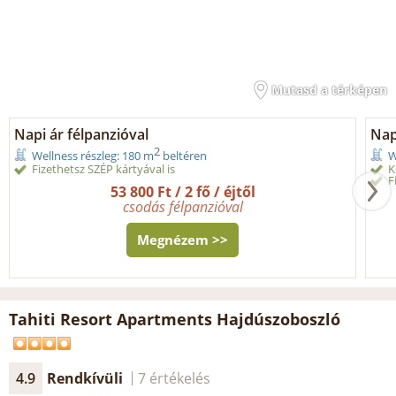
Mutasd a térképen
Napi ár félpanzióval
Nap
2
Wellness részleg: 180 m
beltéren
W
Fizethetsz SZÉP kártyával is
K
F
53 800 Ft / 2 fő / éjtől
csodás félpanzióval
Megnézem >>
Tahiti Resort Apartments Hajdúszoboszló
4.9
Rendkívüli
7 értékelés