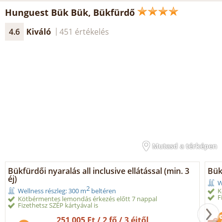
Hunguest Bük Bük, Bükfürdő
4.6
Kiváló
451 értékelés
Mutasd a térképen
Bükfürdői nyaralás all inclusive ellátással (min. 3
Bük
éj)
W
2
K
Wellness részleg: 300 m
beltéren
F
Kötbérmentes lemondás érkezés előtt 7 nappal
Fizethetsz SZÉP kártyával is
251 005 Ft / 2 fő / 3 éjtől