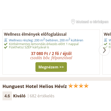
Mutasd a térképen
Wellness élmények előfoglalással
Wel
2
2
Wellness részleg: 200 m
beltéren, 200 m
kültéren
W
Kötbérmentes lemondás érkezés előtt 1 nappal
K
Fizethetsz SZÉP kártyával is
F
37 080 Ft / 2 fő / éjtől
csodás bőv. félpanzióval
Megnézem >>
Hunguest Hotel Helios Hévíz
4.6
Kiváló
682 értékelés