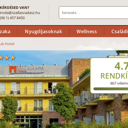
KÉRDÉSED VAN?
iroda@szallasvadasz.hu
(06 1) 457 8450
szaka
Nyugdíjasoknak
Wellness
Család
lub Hotel
4.
RENDKÍ
867
vélem