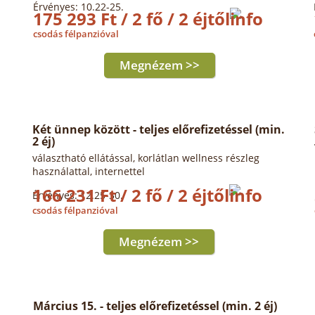
Érvényes: 10.22-25.
175 293 Ft / 2 fő / 2 éjtől
csodás félpanzióval
Megnézem >>
Két ünnep között - teljes előrefizetéssel (min.
2 éj)
választható ellátással, korlátlan wellness részleg
használattal, internettel
166 231 Ft / 2 fő / 2 éjtől
Érvényes: 12.25-30.
csodás félpanzióval
Megnézem >>
Március 15. - teljes előrefizetéssel (min. 2 éj)