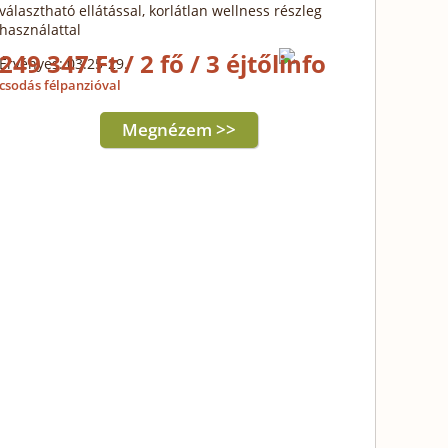
választható ellátással, korlátlan wellness részleg
használattal
249 347 Ft / 2 fő / 3 éjtől
Érvényes: 03.25-29.
csodás félpanzióval
Megnézem >>