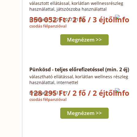
választott ellátással, korlátlan wellnessrészleg
használattal, játszószoba használattal
350 052 Ft / 2 fő / 3 éjtől
Érvényes: 12.29-2027.01.02.
csodás félpanzióval
Megnézem >>
Pünkösd - teljes előrefizetéssel (min. 2 éj)
választható ellátással, korlátlan wellness részleg
használattal, internettel
128 295 Ft / 2 fő / 2 éjtől
Érvényes: 05.13-17.
csodás félpanzióval
Megnézem >>