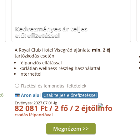
Kedvezményes ár teljes
előrefizetéssel
A Royal Club Hotel Visegrád ajánlata
min. 2 éj
tartózkodás esetén:
félpanziós ellátással
korlátlan wellness részleg használattal
internettel
Fizetési és lemondási feltételek
ző
Áron alul
Csak teljes előrefizetéssel
Érvényes: 2027.07.01-ig
82 081 Ft / 2 fő / 2 éjtől
csodás félpanzióval
Megnézem >>