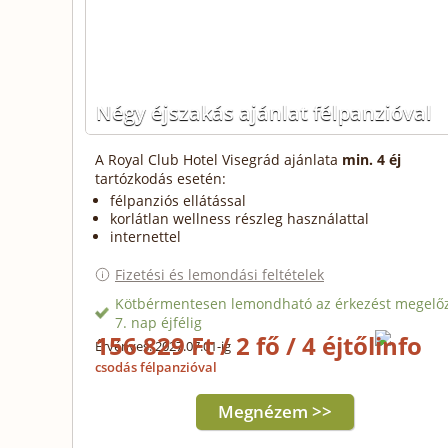
Négy éjszakás ajánlat félpanzióval
A Royal Club Hotel Visegrád ajánlata
min. 4 éj
tartózkodás esetén:
félpanziós ellátással
korlátlan wellness részleg használattal
internettel
Fizetési és lemondási feltételek
Kötbérmentesen lemondható az érkezést megelő
7. nap éjfélig
156 829 Ft / 2 fő / 4 éjtől
Érvényes: 2027.07.01-ig
csodás félpanzióval
Megnézem >>