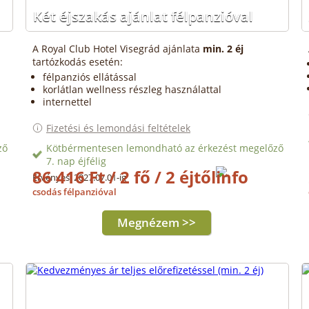
Két éjszakás ajánlat félpanzióval
A Royal Club Hotel Visegrád ajánlata
min. 2 éj
tartózkodás esetén:
félpanziós ellátással
korlátlan wellness részleg használattal
internettel
Fizetési és lemondási feltételek
ző
Kötbérmentesen lemondható az érkezést megelőző
7. nap éjfélig
86 416 Ft / 2 fő / 2 éjtől
Érvényes: 2027.07.01-ig
csodás félpanzióval
Megnézem >>