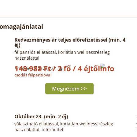
somagajánlatai
Kedvezményes ár teljes előrefizetéssel (min. 4
éj)
félpanziós ellátással, korlátlan wellnessrészleg
használattal
148 988 Ft / 2 fő / 4 éjtől
Érvényes: 2027.07.01-ig
csodás félpanzióval
Megnézem >>
Október 23. (min. 2 éj)
választható ellátással, korlátlan wellness részleg
használattal, internettel