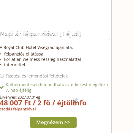
Napi ár félpanzióval
(1 éjtől)
A Royal Club Hotel Visegrád ajánlata:
félpanziós ellátással
korlátlan wellness részleg használattal
internettel
Fizetési és lemondási feltételek
Kötbérmentesen lemondható az érkezést megelőző
7. nap éjfélig
Érvényes: 2027.07.01-ig
48 007 Ft / 2 fő / éjtől
csodás félpanzióval
Megnézem >>