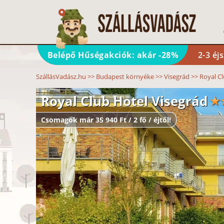
Belépő Hűségakciók: akár -28%
2-3 éj
SzállásVadász.hu
>>
Budapest környéke
>>
Visegrád
>>
Royal C
Royal Club Hotel Visegrád
Csomagok már 35 940 Ft / 2 fő / éjtől!