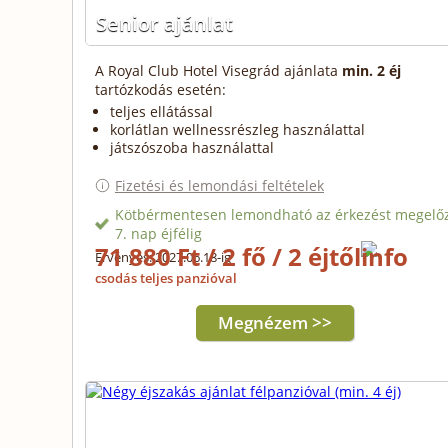
Senior ajánlat
A Royal Club Hotel Visegrád ajánlata
min. 2 éj
tartózkodás esetén:
teljes ellátással
korlátlan wellnessrészleg használattal
játszószoba használattal
Fizetési és lemondási feltételek
Kötbérmentesen lemondható az érkezést megelő
7. nap éjfélig
71 880 Ft / 2 fő / 2 éjtől
Érvényes: 2027.06.18-ig
csodás teljes panzióval
Megnézem >>