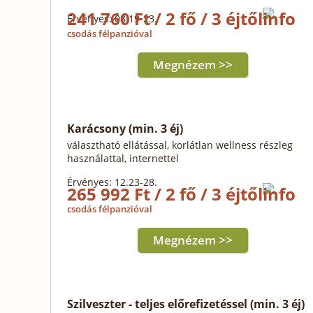
241 760 Ft / 2 fő / 3 éjtől
Érvényes: 08.19-23.
csodás félpanzióval
Megnézem >>
Karácsony (min. 3 éj)
választható ellátással, korlátlan wellness részleg
használattal, internettel
Érvényes: 12.23-28.
265 992 Ft / 2 fő / 3 éjtől
csodás félpanzióval
Megnézem >>
Szilveszter - teljes előrefizetéssel (min. 3 éj)