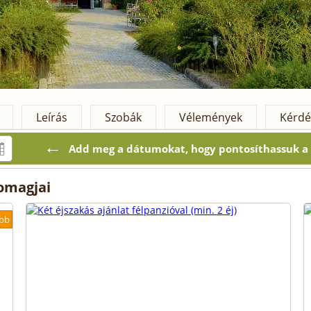
Leírás
Szobák
Vélemények
Kérdé
←
Add meg a dátumokat, hogy pontosíthassuk a k
somagjai
bb