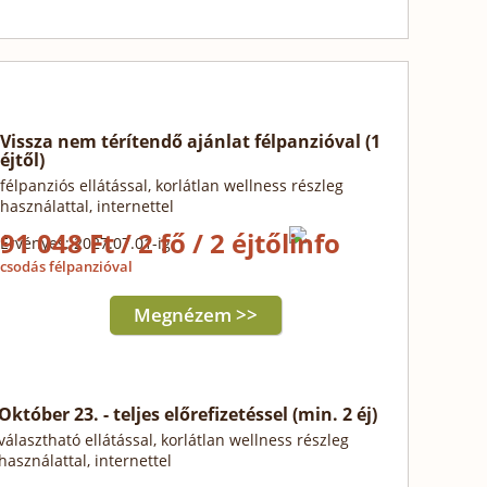
Vissza nem térítendő ajánlat félpanzióval (1
éjtől)
félpanziós ellátással, korlátlan wellness részleg
használattal, internettel
91 048 Ft / 2 fő / 2 éjtől
Érvényes: 2027.07.01-ig
csodás félpanzióval
Megnézem >>
Október 23. - teljes előrefizetéssel (min. 2 éj)
választható ellátással, korlátlan wellness részleg
használattal, internettel