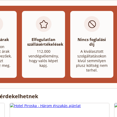
 árak
Elfogulatlan
Nincs foglalási
szállásértékelések
díj
lon
t árak
112.000
A kiválasztott
ezőek,
vendégvélemény,
szolgáltatásokon
zt
hogy valós képet
kívül semmilyen
z meg.
kapj.
plusz költség nem
terhel.
 érdekelhetnek