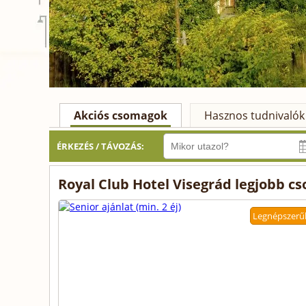
Akciós csomagok
Hasznos tudnivalók
ÉRKEZÉS / TÁVOZÁS:
Royal Club Hotel Visegrád legjobb c
Legnépszerű