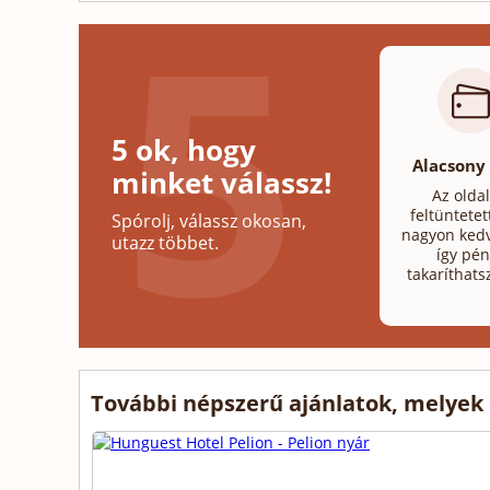
5 ok, hogy
Alacsony
minket válassz!
Az olda
feltüntetet
Spórolj, válassz okosan,
nagyon kedv
utazz többet.
így pén
takaríthats
További népszerű ajánlatok, melyek