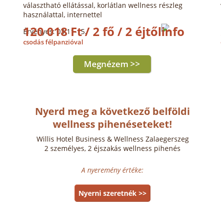
választható ellátással, korlátlan wellness részleg
használattal, internettel
120 018 Ft / 2 fő / 2 éjtől
Érvényes: 03.11-15.
csodás félpanzióval
Megnézem >>
Nyerd meg a következő belföldi
wellness pihenéseteket!
Willis Hotel Business & Wellness Zalaegerszeg
2 személyes, 2 éjszakás wellness pihenés
A nyeremény értéke:
Nyerni szeretnék >>