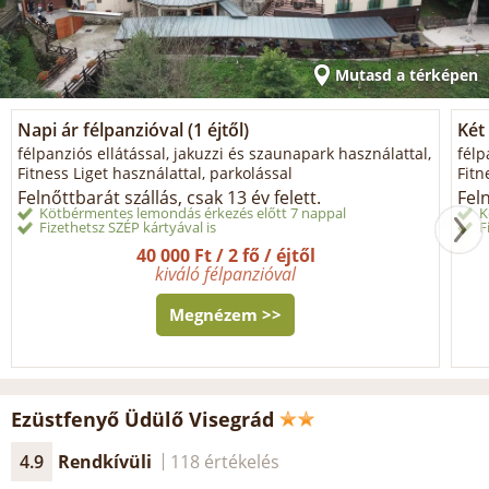
Mutasd a térképen
Napi ár félpanzióval (1 éjtől)
Két 
félpanziós ellátással, jakuzzi és szaunapark használattal,
félp
Fitness Liget használattal, parkolással
Fitn
Felnőttbarát szállás, csak 13 év felett.
Feln
Kötbérmentes lemondás érkezés előtt 7 nappal
K
Fizethetsz SZÉP kártyával is
F
40 000 Ft / 2 fő / éjtől
kiváló félpanzióval
Megnézem >>
Ezüstfenyő Üdülő Visegrád
4.9
Rendkívüli
118 értékelés