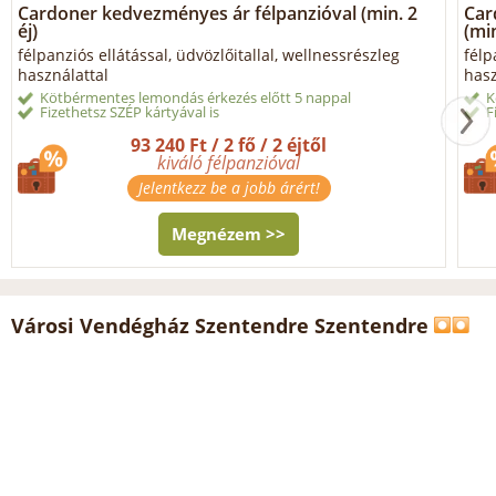
Cardoner kedvezményes ár félpanzióval (min. 2
Car
éj)
(min
félpanziós ellátással, üdvözlőitallal, wellnessrészleg
félp
használattal
hasz
Kötbérmentes lemondás érkezés előtt 5 nappal
K
Fizethetsz SZÉP kártyával is
F
93 240 Ft / 2 fő / 2 éjtől
kiváló félpanzióval
Jelentkezz be a jobb árért!
Megnézem >>
Városi Vendégház Szentendre Szentendre