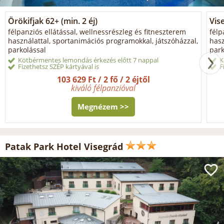
Örökifjak 62+ (min. 2 éj)
Vis
félpanziós ellátással, wellnessrészleg és fitneszterem
félp
használattal, sportanimációs programokkal, játszóházzal,
hasz
parkolással
park
Kötbérmentes lemondás érkezés előtt 7 nappal
K
Fizethetsz SZÉP kártyával is
F
103 629 Ft / 2 fő / 2 éjtől
kiváló félpanzióval
Megnézem >>
Patak Park Hotel Visegrád