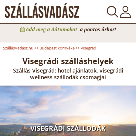
Add meg a dátumokat
a pontos árhoz!
SzállásVadász.hu
>>
Budapest környéke
>>
Visegrád
Visegrádi szálláshelyek
Szállás Visegrád: hotel ajánlatok, visegrádi
wellness szállodák csomagjai
VISEGRÁDI SZÁLLODÁK