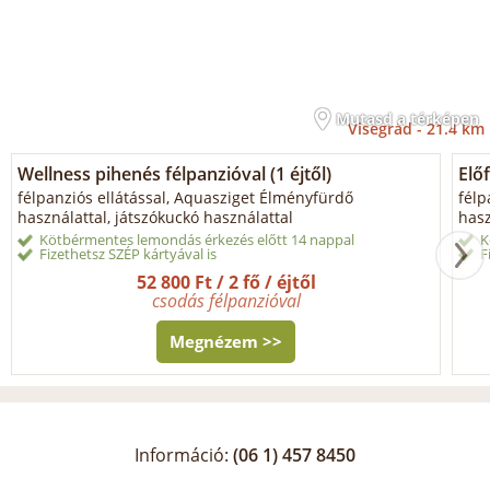
Mutasd a térképen
Visegrád -
21.4 km
Wellness pihenés félpanzióval (1 éjtől)
Előf
félpanziós ellátással, Aquasziget Élményfürdő
félp
használattal, játszókuckó használattal
hasz
Kötbérmentes lemondás érkezés előtt 14 nappal
K
Fizethetsz SZÉP kártyával is
F
52 800 Ft / 2 fő / éjtől
csodás félpanzióval
Megnézem >>
Információ:
(06 1) 457 8450