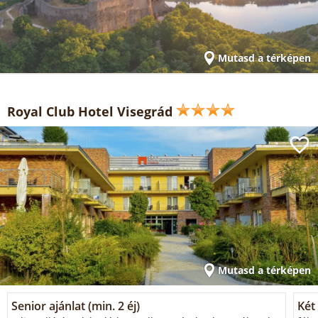
Mutasd a térképen
Royal Club Hotel Visegrád
Mutasd a térképen
Senior ajánlat (min. 2 éj)
Két 