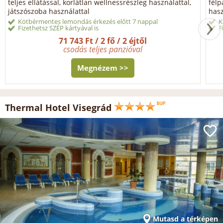
teljes ellátással, korlátlan wellnessrészleg használattal,
félp
játszószoba használattal
hasz
Kötbérmentes lemondás érkezés előtt 7 nappal
K
Fizethetsz SZÉP kártyával is
F
71 743 Ft / 2 fő / 2 éjtől
csodás teljes panzióval
Megnézem >>
Thermal Hotel Visegrád
Mutasd a térképen