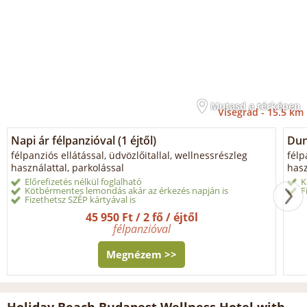
Mutasd a térképen
Visegrád -
15.5 km
Napi ár félpanzióval (1 éjtől)
Dun
félpanziós ellátással, üdvözlőitallal, wellnessrészleg
félp
használattal, parkolással
hasz
Előrefizetés nélkül foglalható
K
Kötbérmentes lemondás akár az érkezés napján is
F
Fizethetsz SZÉP kártyával is
45 950 Ft / 2 fő / éjtől
félpanzióval
Megnézem >>
Holiday Beach Budapest Wellness Hotel with