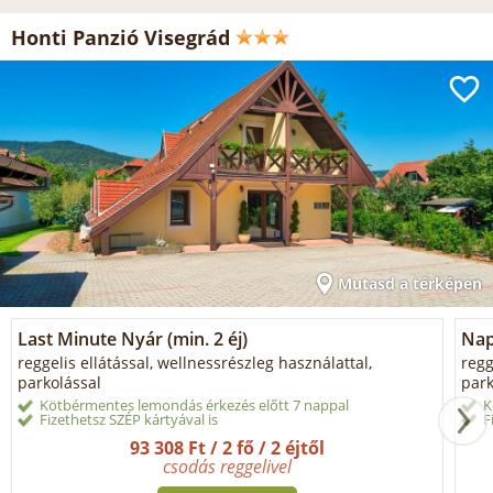
Honti Panzió Visegrád
Mutasd a térképen
Last Minute Nyár (min. 2 éj)
Napi
reggelis ellátással, wellnessrészleg használattal,
regg
parkolással
park
Kötbérmentes lemondás érkezés előtt 7 nappal
K
Fizethetsz SZÉP kártyával is
F
93 308 Ft / 2 fő / 2 éjtől
csodás reggelivel