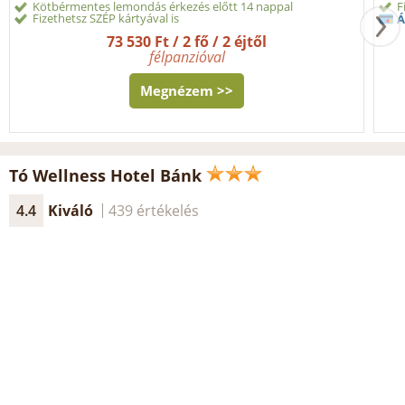
Kötbérmentes lemondás érkezés előtt 14 nappal
F
Fizethetsz SZÉP kártyával is
Á
73 530 Ft / 2 fő / 2 éjtől
félpanzióval
Megnézem >>
Tó Wellness Hotel Bánk
4.4
Kiváló
439 értékelés