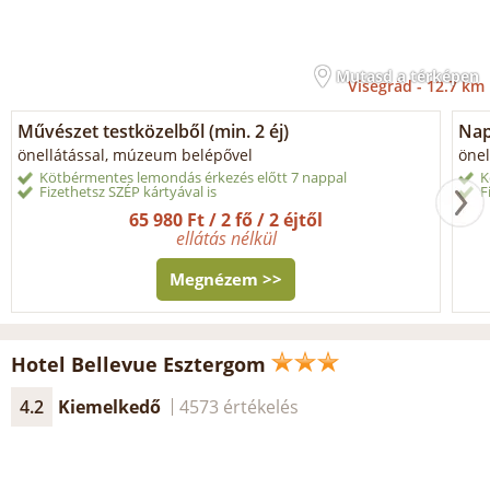
Mutasd a térképen
Visegrád -
12.7 km
Művészet testközelből (min. 2 éj)
Napi
önellátással, múzeum belépővel
önel
Kötbérmentes lemondás érkezés előtt 7 nappal
K
Fizethetsz SZÉP kártyával is
F
65 980 Ft / 2 fő / 2 éjtől
ellátás nélkül
Megnézem >>
Hotel Bellevue Esztergom
4.2
Kiemelkedő
4573 értékelés