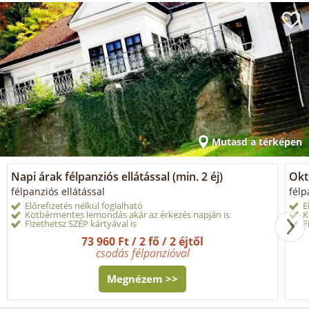
Mutasd a térképen
Napi árak félpanziós ellátással (min. 2 éj)
Okt
félpanziós ellátással
félp
Előrefizetés nélkül foglalható
E
Kötbérmentes lemondás akár az érkezés napján is
K
Fizethetsz SZÉP kártyával is
F
73 960 Ft / 2 fő / 2 éjtől
csodás félpanzióval
Megnézem >>