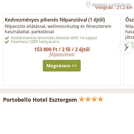
Mutasd a térképen
Visegrád -
21.2 km
Kedvezményes pihenés félpanzióval (1 éjtől)
Ősz
félpanziós ellátással, wellnessrészleg és fitneszterem
félp
használattal, parkolással
hasz
játs
Kötbérmentes lemondás érkezés előtt 14 nappal
Fizethetsz SZÉP kártyával is
K
F
153 800 Ft / 2 fő / 2 éjtől
félpanzióval
Megnézem >>
Portobello Hotel Esztergom