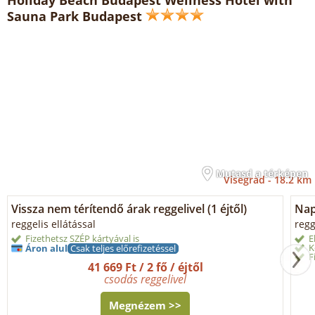
Sauna Park Budapest
Mutasd a térképen
Visegrád -
18.2 km
Vissza nem térítendő árak reggelivel (1 éjtől)
Napi
reggelis ellátással
regg
Fizethetsz SZÉP kártyával is
E
K
Áron alul
Csak teljes előrefizetéssel
F
41 669 Ft / 2 fő / éjtől
csodás reggelivel
Megnézem >>