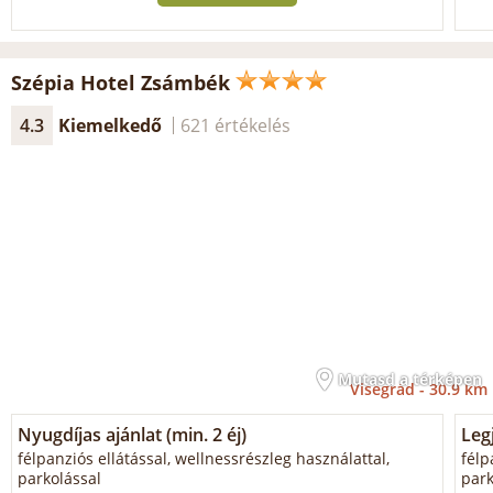
Szépia Hotel Zsámbék
4.3
Kiemelkedő
621 értékelés
Mutasd a térképen
Visegrád -
30.9 km
Nyugdíjas ajánlat (min. 2 éj)
Legj
félpanziós ellátással, wellnessrészleg használattal,
félp
parkolással
park