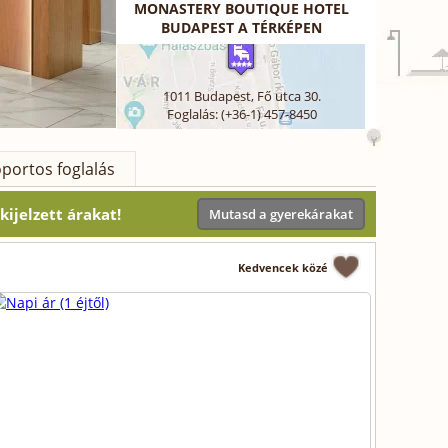
MONASTERY BOUTIQUE HOTEL
BUDAPEST A TÉRKÉPEN
1011
Budapest
,
Fő utca 30.
Foglalás: (+36-1) 457-8450
portos foglalás
ijelzett árakat!
Mutasd a gyerekárakat
Kedvencek közé