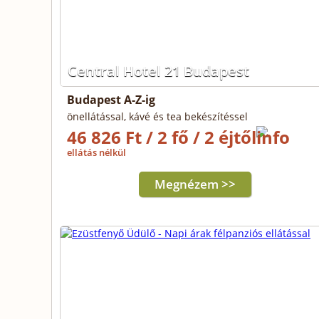
Central Hotel 21 Budapest
Budapest A-Z-ig
önellátással, kávé és tea bekészítéssel
46 826 Ft / 2 fő / 2 éjtől
ellátás nélkül
Megnézem >>