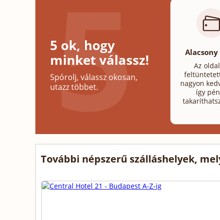
5 ok, hogy
Alacsony
minket válassz!
Az olda
feltüntetet
Spórolj, válassz okosan,
nagyon kedv
utazz többet.
így pén
takaríthats
További népszerű szálláshelyek, me