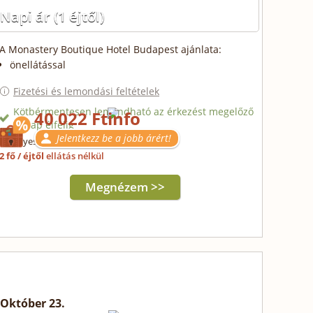
Napi ár
(1 éjtől)
A Monastery Boutique Hotel Budapest ajánlata:
önellátással
Fizetési és lemondási feltételek
Kötbérmentesen lemondható az érkezést megelőző
40 022 Ft
3. nap éjfélig
Jelentkezz be a jobb árért!
Érvényes: 2027.08.05-ig
2 fő / éjtől
ellátás nélkül
Megnézem >>
Október 23.