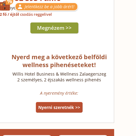
Jelentkezz be a jobb árért!
Érvényes: 03.11-15.
2 fő / éjtől
csodás reggelivel
Megnézem >>
Nyerd meg a következő belföldi
wellness pihenéseteket!
Willis Hotel Business & Wellness Zalaegerszeg
2 személyes, 2 éjszakás wellness pihenés
A nyeremény értéke:
Nyerni szeretnék >>