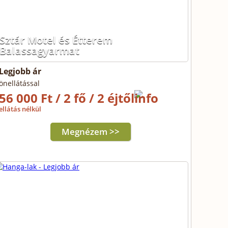
Sztár Motel és Étterem
Balassagyarmat
Legjobb ár
önellátással
56 000 Ft / 2 fő / 2 éjtől
ellátás nélkül
Megnézem >>