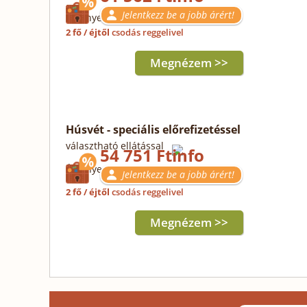
Jelentkezz be a jobb árért!
Érvényes: 12.25-30.
2 fő / éjtől
csodás reggelivel
Megnézem >>
Húsvét - speciális előrefizetéssel
választható ellátással
54 751 Ft
Érvényes: 03.25-29.
Jelentkezz be a jobb árért!
2 fő / éjtől
csodás reggelivel
Megnézem >>