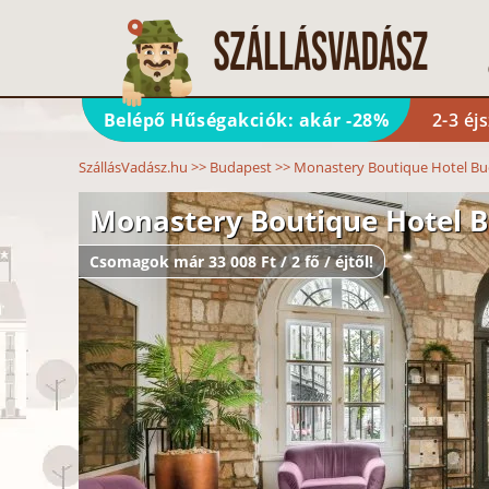
Belépő Hűségakciók: akár -28%
2-3 éj
SzállásVadász.hu
>>
Budapest
>>
Monastery Boutique Hotel B
Monastery Boutique Hotel 
Csomagok már 33 008 Ft / 2 fő / éjtől!