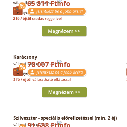
65 811 Ft
választható ellátással
Jelentkezz be a jobb árért!
Érvényes: 08.19-23.
2 fő / éjtől
csodás reggelivel
Megnézem >>
Karácsony
78 007 Ft
választható ellátással
Jelentkezz be a jobb árért!
Érvényes: 12.23-28.
2 fő / éjtől
választható ellátással
Megnézem >>
Szilveszter - speciális előrefizetéssel (min. 2 éj)
91 688 Ft
választható ellátással