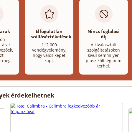
 árak
Elfogulatlan
Nincs foglalási
szállásértékelések
díj
lon
t árak
112.000
A kiválasztott
ezőek,
vendégvélemény,
szolgáltatásokon
zt
hogy valós képet
kívül semmilyen
z meg.
kapj.
plusz költség nem
terhel.
lyek érdekelhetnek