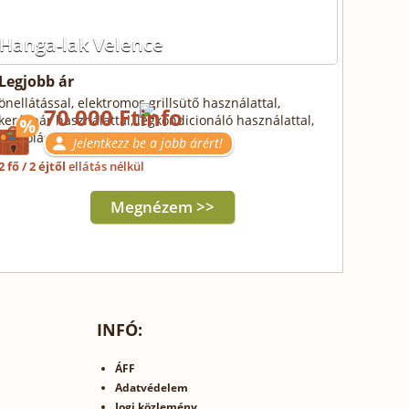
Hanga-lak Velence
Legjobb ár
önellátással, elektromos grillsütő használattal,
70 000 Ft
kerékpár használattal, légkondicionáló használattal,
parkolással
Jelentkezz be a jobb árért!
2 fő / 2 éjtől
ellátás nélkül
Megnézem >>
INFÓ:
ÁFF
Adatvédelem
Jogi közlemény