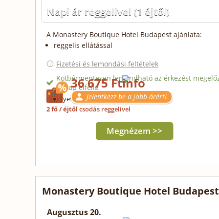
Napi ár reggelivel
(1 éjtől)
A Monastery Boutique Hotel Budapest ajánlata:
reggelis ellátással
Fizetési és lemondási feltételek
Kötbérmentesen lemondható az érkezést megelő
36 675 Ft
3. nap éjfélig
Jelentkezz be a jobb árért!
Érvényes: 2027.08.05-ig
2 fő / éjtől
csodás reggelivel
Megnézem >>
Monastery Boutique Hotel Budapest
Augusztus 20.