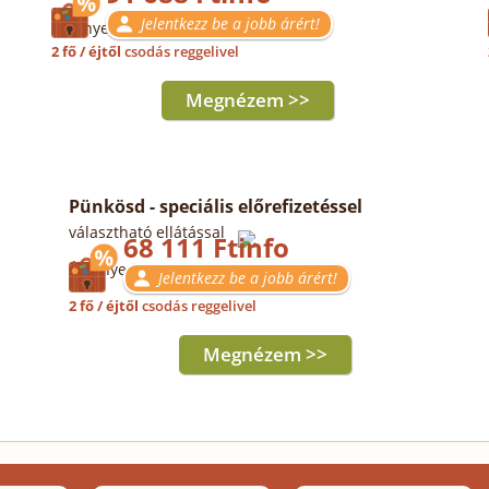
Jelentkezz be a jobb árért!
Érvényes: 12.29-2027.01.02.
2 fő / éjtől
csodás reggelivel
Megnézem >>
Pünkösd - speciális előrefizetéssel
választható ellátással
68 111 Ft
Érvényes: 05.13-17.
Jelentkezz be a jobb árért!
2 fő / éjtől
csodás reggelivel
Megnézem >>