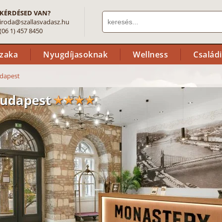
KÉRDÉSED VAN?
iroda@szallasvadasz.hu
(06 1) 457 8450
szaka
Nyugdíjasoknak
Wellness
Család
udapest
Budapest