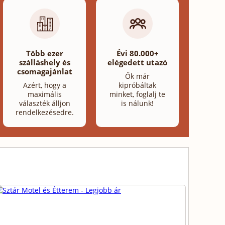
Több ezer
Évi 80.000+
szálláshely és
elégedett utazó
csomagajánlat
Ők már
Azért, hogy a
kipróbáltak
maximális
minket, foglalj te
választék álljon
is nálunk!
rendelkezésedre.