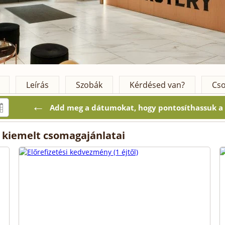
Leírás
Szobák
Kérdésed van?
Cso
←
Add meg a dátumokat, hogy pontosíthassuk a k
 kiemelt csomagajánlatai