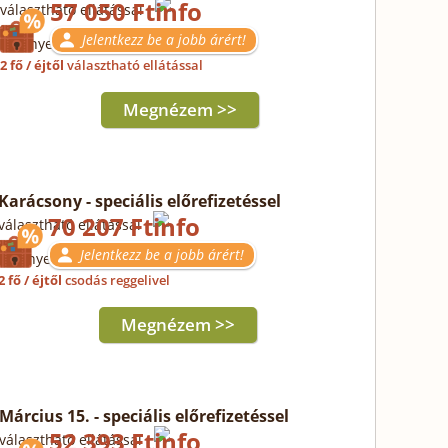
57 050 Ft
választható ellátással
Jelentkezz be a jobb árért!
Érvényes: 10.22-25.
2 fő / éjtől
választható ellátással
Megnézem >>
Karácsony - speciális előrefizetéssel
70 207 Ft
választható ellátással
Jelentkezz be a jobb árért!
Érvényes: 12.23-28.
2 fő / éjtől
csodás reggelivel
Megnézem >>
Március 15. - speciális előrefizetéssel
52 393 Ft
választható ellátással