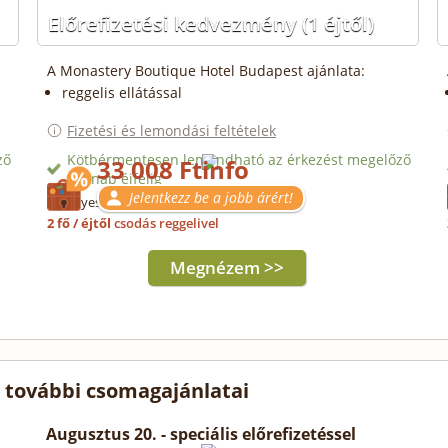
Előrefizetési kedvezmény
(1 éjtől)
A Monastery Boutique Hotel Budapest ajánlata:
reggelis ellátással
Fizetési és lemondási feltételek
ző
Kötbérmentesen lemondható az érkezést megelőző
33 008 Ft
14. nap éjfélig
Jelentkezz be a jobb árért!
Érvényes: 2027.08.05-ig
2 fő / éjtől
csodás reggelivel
Megnézem >>
 további csomagajánlatai
Augusztus 20. - speciális előrefizetéssel