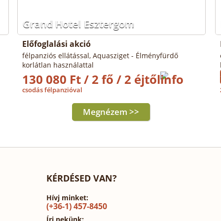
Grand Hotel Esztergom
Előfoglalási akció
félpanziós ellátással, Aquasziget - Élményfürdő
korlátlan használattal
130 080 Ft / 2 fő / 2 éjtől
csodás félpanzióval
Megnézem >>
KÉRDÉSED VAN?
Hívj minket:
(+36-1) 457-8450
Írj nekünk: