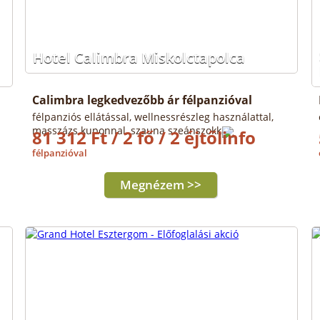
Hotel Calimbra Miskolctapolca
Calimbra legkedvezőbb ár félpanzióval
félpanziós ellátással, wellnessrészleg használattal,
masszázs kuponnal, szauna szeánszokkal
81 312 Ft / 2 fő / 2 éjtől
félpanzióval
Megnézem >>