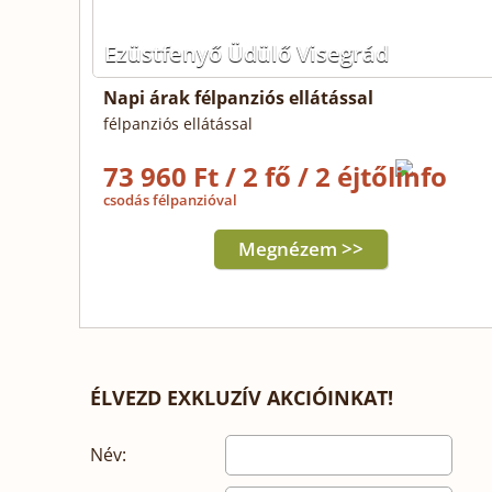
Ezüstfenyő Üdülő Visegrád
Napi árak félpanziós ellátással
félpanziós ellátással
73 960 Ft / 2 fő / 2 éjtől
csodás félpanzióval
Megnézem >>
ÉLVEZD EXKLUZÍV AKCIÓINKAT!
Név: