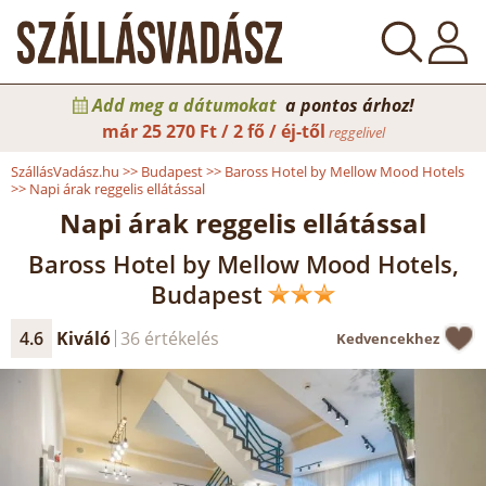
Add meg a dátumokat
a pontos árhoz!
már
25 270 Ft / 2 fő / éj-től
reggelivel
SzállásVadász.hu
>>
Budapest
>>
Baross Hotel by Mellow Mood Hotels
>>
Napi árak reggelis ellátással
Napi árak reggelis ellátással
Baross Hotel by Mellow Mood Hotels,
Budapest
4.6
Kiváló
36 értékelés
Kedvencekhez