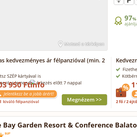
97
%
ajánlj
Mutasd a térképen
as kedvezményes ár félpanzióval
(min. 2
Kedvezm
Fizethe
tsz SZÉP kártyával is
Kötbér
03 950 Ft
1
mentes lemondás érkezés előtt 7 nappal
Jelentkezz be a jobb árért!
Megnézem >>
ől
kiváló félpanzióval
2 fő / 2 éjt
 Bay Garden Resort & Conference Balat