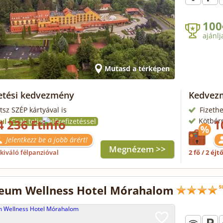
100
ajánlj
Mutasd a térképen
zetési kedvezmény
Kedvezm
tsz SZÉP kártyával is
Fizethe
Kötbér
ul
4 236 Ft
Csak teljes előrefizetéssel
1
Jelentkezz be a jobb árért!
Megnézem >>
kiváló félpanzióval
2 fő / 2 éjt
eum Wellness Hotel Mórahalom