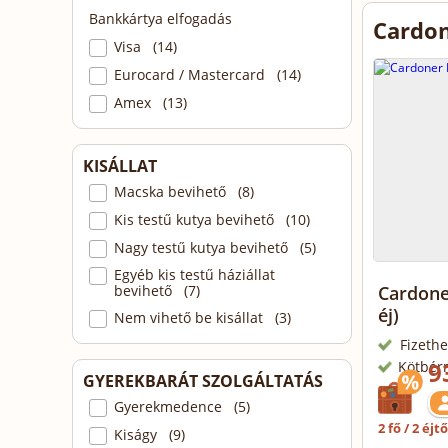
Bankkártya elfogadás
Cardon
Visa (14)
Eurocard / Mastercard (14)
Amex (13)
KISÁLLAT
Macska bevihető (8)
Kis testű kutya bevihető (10)
Nagy testű kutya bevihető (5)
Egyéb kis testű háziállat
bevihető (7)
Cardone
éj)
Nem vihető be kisállat (3)
Fizethe
9
Kötbér
GYEREKBARÁT SZOLGÁLTATÁS
Gyerekmedence (5)
2 fő / 2 éjt
Kiságy (9)