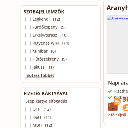
Arany
SZOBAJELLEMZŐK
Légkondi (12)
Fürdőköpeny (9)
Erkély/terasz (10)
Ingyenes WIFI (14)
Minibár (8)
Hűtőszekrény (9)
Jakuzzi (1)
mutass többet
Napi ára
Fizethe
FIZETÉS KÁRTYÁVAL
3
Kötbér
Szép kártya elfogadás
OTP (12)
2 fő / éjtől
K&H (11)
MBH (12)