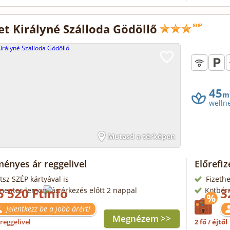
et Királyné Szálloda Gödöllő
45
m
welln
Mutasd a térképen
ényes ár reggelivel
Előrefi
tsz SZÉP kártyával is
Fizethe
5 520 Ft
3
mentes lemondás érkezés előtt 2 nappal
Kötbér
Jelentkezz be a jobb árért!
Megnézem >>
reggelivel
2 fő / éjtől