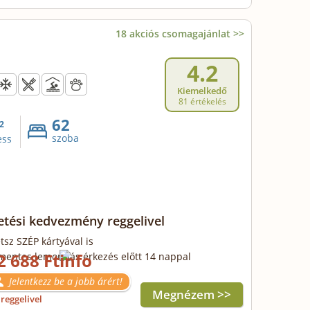
18 akciós csomagajánlat >>
4.2
Kiemelkedő
81 értékelés
62
2
szoba
ess
zetési kedvezmény reggelivel
tsz SZÉP kártyával is
2 688 Ft
mentes lemondás érkezés előtt 14 nappal
Jelentkezz be a jobb árért!
Megnézem >>
reggelivel