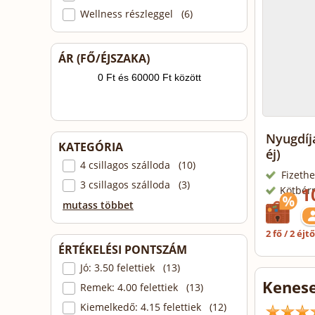
Wellness részleggel (6)
ÁR (FŐ/ÉJSZAKA)
Nyugdíj
KATEGÓRIA
éj)
4 csillagos szálloda (10)
Fizethe
3 csillagos szálloda (3)
1
Kötbér
mutass többet
2 fő / 2 éjt
ÉRTÉKELÉSI PONTSZÁM
Jó: 3.50 felettiek (13)
Kenese
Remek: 4.00 felettiek (13)
Kiemelkedő: 4.15 felettiek (12)