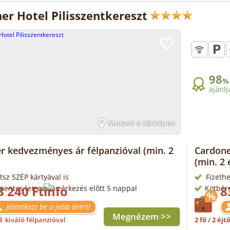
er Hotel Pilisszentkereszt
98
%
ajánlj
Mutasd a térképen
r kedvezményes ár félpanzióval
(min. 2
Cardone
(min. 2 
tsz SZÉP kártyával is
Fizethe
3 240 Ft
8
mentes lemondás érkezés előtt 5 nappal
Kötbér
Jelentkezz be a jobb árért!
Megnézem >>
ől
kiváló félpanzióval
2 fő / 2 éjt