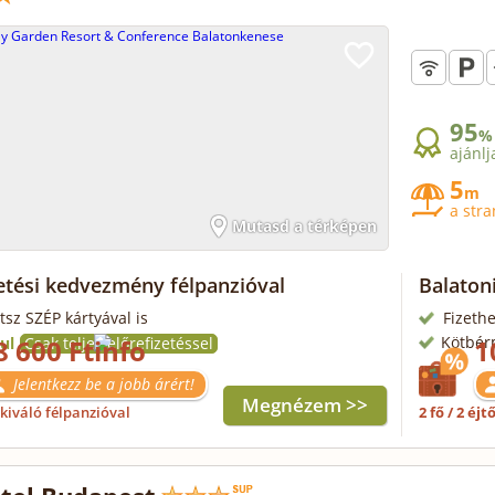
95
%
ajánlj
5
m
a str
Mutasd a térképen
zetési kedvezmény félpanzióval
Balaton
tsz SZÉP kártyával is
Fizethe
Kötbér
ul
8 600 Ft
Csak teljes előrefizetéssel
1
Jelentkezz be a jobb árért!
Megnézem >>
kiváló félpanzióval
2 fő / 2 éjt