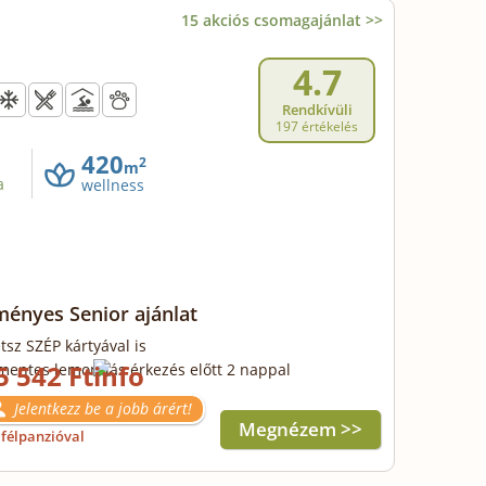
15 akciós csomagajánlat >>
4.7
Rendkívüli
197 értékelés
420
2
m
a
wellness
ényes Senior ajánlat
tsz SZÉP kártyával is
5 542 Ft
mentes lemondás érkezés előtt 2 nappal
Jelentkezz be a jobb árért!
Megnézem >>
félpanzióval