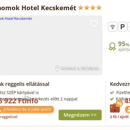
homok Hotel Kecskemét
95
%
ajánlj
Mutasd a térképen
k reggelis ellátással
Kedvezm
tsz SZÉP kártyával is
Fizethe
6 922 Ft
4
mentes lemondás érkezés előtt 2 nappal
Kötbér
Jelentkezz be a jobb árért!
Megnézem >>
reggelivel
2 fő / éjtől