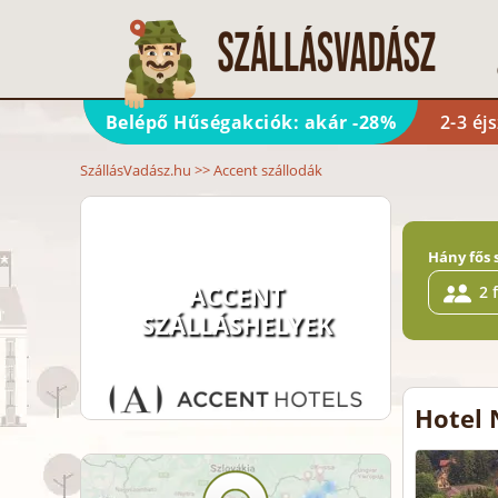
Belépő Hűségakciók: akár -28%
2-3 éj
SzállásVadász.hu
>>
Accent szállodák
Hány fős 
ACCENT
2 
SZÁLLÁSHELYEK
Hotel 