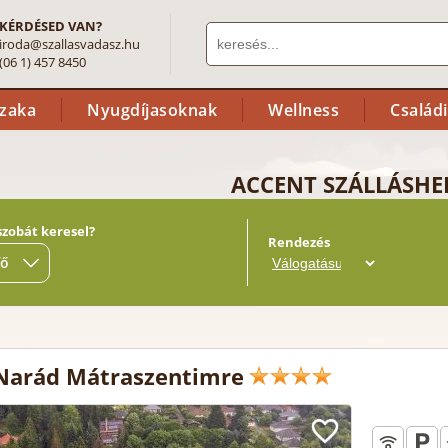
KÉRDÉSED VAN?
iroda@szallasvadasz.hu
(06 1) 457 8450
szaka
Nyugdíjasoknak
Wellness
Család
ACCENT SZÁLLÁSHE
szobát keresel?
Rendezés
fő
Narád Mátraszentimre