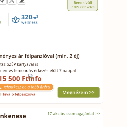
Rendkívüli
2305 értékelés
320
2
m
a
wellness
ényes ár félpanzióval
(min. 2 éj)
tsz SZÉP kártyával is
mentes lemondás érkezés előtt 7 nappal
15 500 Ft
Jelentkezz be a jobb árért!
Megnézem >>
ől
kiváló félpanzióval
17 akciós csomagajánlat >>
onkenese