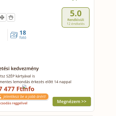
5.0
Rendkívüli
12 értékelés
18
fotó
zetési kedvezmény
tsz SZÉP kártyával is
mentes lemondás érkezés előtt 14 nappal
7 477 Ft
Jelentkezz be a jobb árért!
Megnézem >>
csodás reggelivel