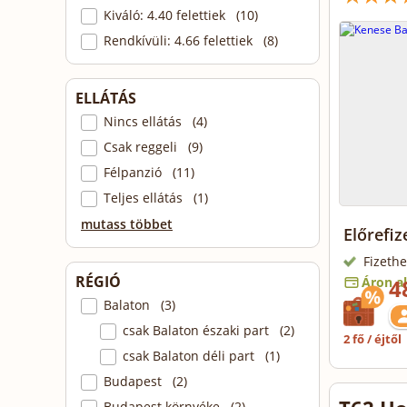
Kiváló: 4.40 felettiek (10)
Rendkívüli: 4.66 felettiek (8)
ELLÁTÁS
Nincs ellátás (4)
Csak reggeli (9)
Félpanzió (11)
Teljes ellátás (1)
mutass többet
Előrefi
Fizethe
RÉGIÓ
Áron al
4
Balaton (3)
csak Balaton északi part (2)
2 fő / éjtől
csak Balaton déli part (1)
Budapest (2)
Budapest környéke (2)