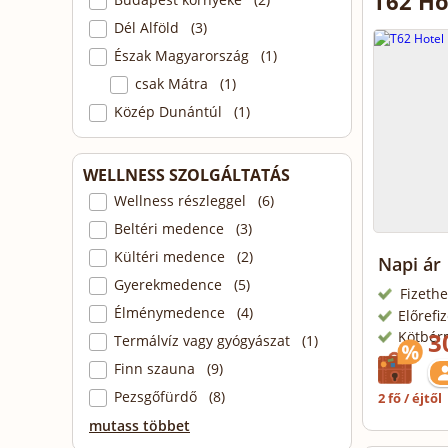
T62 Ho
Dél Alföld (3)
Észak Magyarország (1)
csak Mátra (1)
Közép Dunántúl (1)
WELLNESS SZOLGÁLTATÁS
Wellness részleggel (6)
Beltéri medence (3)
Kültéri medence (2)
Napi ár
Gyerekmedence (5)
Fizethe
Élménymedence (4)
Előrefi
3
Kötbér
Termálvíz vagy gyógyászat (1)
Finn szauna (9)
Pezsgőfürdő (8)
2 fő / éjtől
mutass többet