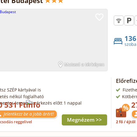
tel Budapest
136
szoba
Mutasd a térképen
Előrefi
tsz SZÉP kártyával is
Fizethe
zetés nélkül foglalható
Kötbér
0 531 Ft
2
mentes lemondás érkezés előtt 1 nappal
Jelentkezz be a jobb árért!
Megnézem >>
csodás reggelivel
2 fő / éjtől