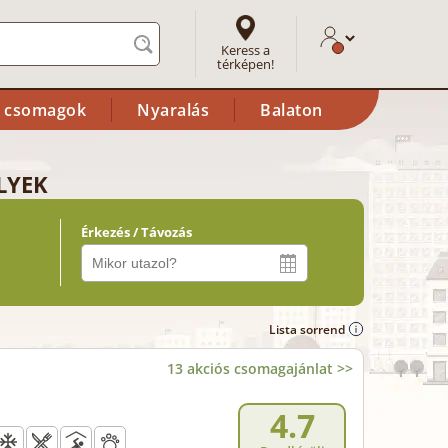
Keress a
térképen!
i csomagok
Nyaralás
Balaton
LYEK
Érkezés / Távozás
Lista sorrend
13 akciós csomagajánlat >>
4.7