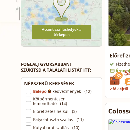
Accent szálláshelyek a
térképen
Előrefi
FOGLALJ GYORSABBAN!
Fizethe
SZŰKÍTSD A TALÁLATI LISTÁT ITT:
Áron al
5
NÉPSZERŰ KERESÉSEK
2 fő / éjtől
Belépő
kedvezmények (12)
Kötbérmentesen
lemondható (14)
Coloss
Előrefizetés nélkül (3)
Patyolattiszta szállás (11)
Kutyabarát szállás (10)