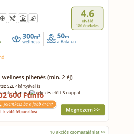
4.6
Kiváló
186 értékelés
50
300
2
m
m
a
a Balaton
wellness
and
i wellness pihenés
(min. 2 éj)
tsz SZÉP kártyával is
mentes lemondás érkezés előtt 3 nappal
02 600 Ft
Jelentkezz be a jobb árért!
Megnézem >>
ől
kiváló félpanzióval
10 akciós csomagajánlat >>