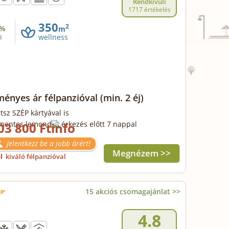
Rendkívüli
1717 értékelés
350
2
%
m
a
wellness
ényes ár félpanzióval
(min. 2 éj)
tsz SZÉP kártyával is
mentes lemondás érkezés előtt 7 nappal
03 800 Ft
Jelentkezz be a jobb árért!
Megnézem >>
ől
kiváló félpanzióval
15 akciós csomagajánlat >>
4.8