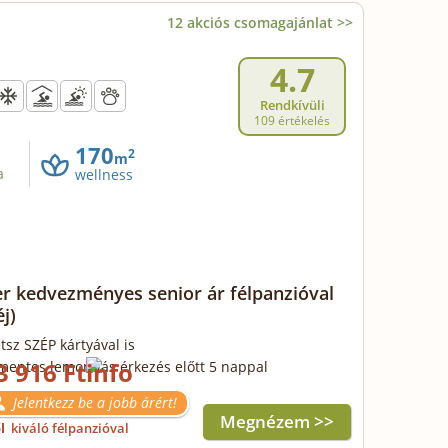
12 akciós csomagajánlat >>
4.7
Rendkívüli
109 értékelés
170
2
m
a
wellness
r kedvezményes senior ár félpanzióval
éj)
tsz SZÉP kártyával is
3 916 Ft
mentes lemondás érkezés előtt 5 nappal
Jelentkezz be a jobb árért!
Megnézem >>
ől
kiváló félpanzióval