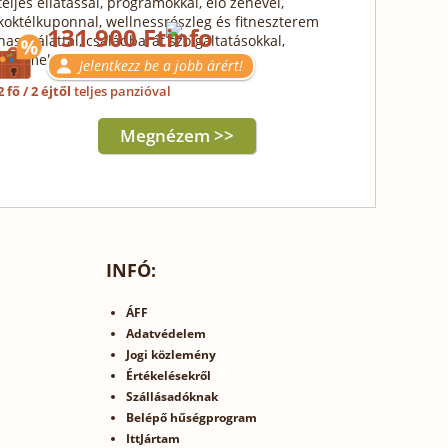
teljes ellátással, programokkal, élő zenével,
koktélkuponnal, wellnessrészleg és fitneszterem
131 900 Ft
használattal, családbarát szolgáltatásokkal,
gyermekvilág használattal
Jelentkezz be a jobb árért!
2 fő / 2 éjtől
teljes panzióval
Megnézem >>
INFÓ:
ÁFF
Adatvédelem
Jogi közlemény
Értékelésekről
Szállásadóknak
Belépő hűségprogram
IttJártam