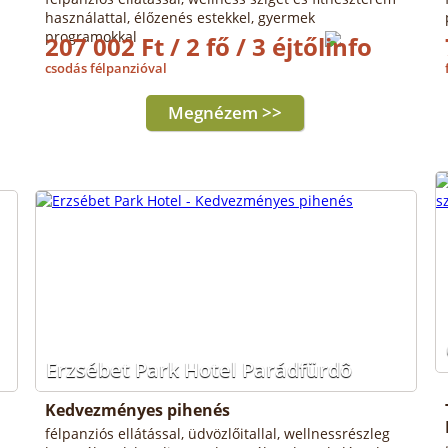
használattal, élőzenés estekkel, gyermek
programokkal
207 002 Ft / 2 fő / 3 éjtől
csodás félpanzióval
Megnézem >>
Erzsébet Park Hotel Parádfürdô
Kedvezményes pihenés
félpanziós ellátással, üdvözlőitallal, wellnessrészleg