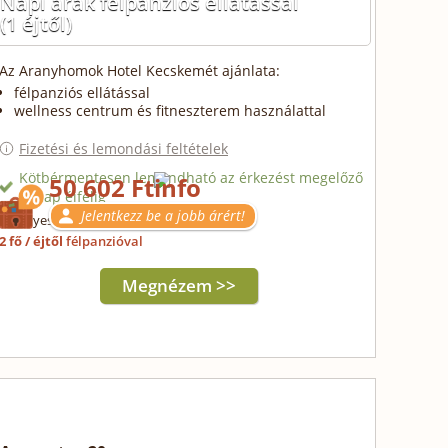
Napi árak félpanziós ellátással
(1 éjtől)
Az Aranyhomok Hotel Kecskemét ajánlata:
félpanziós ellátással
wellness centrum és fitneszterem használattal
Fizetési és lemondási feltételek
Kötbérmentesen lemondható az érkezést megelőző
50 602 Ft
2. nap éjfélig
Jelentkezz be a jobb árért!
Érvényes: 2028.07.25-ig
2 fő / éjtől
félpanzióval
Megnézem >>