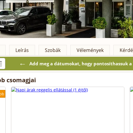
Leírás
Szobák
Vélemények
Kérdé
←
Add meg a dátumokat, hogy pontosíthassuk a k
b csomagjai
bb