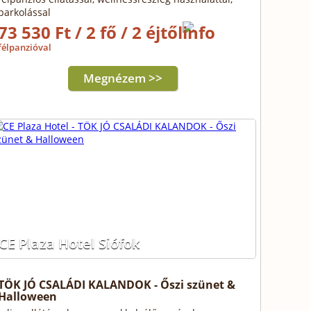
parkolással
73 530 Ft / 2 fő / 2 éjtől
félpanzióval
Megnézem >>
CE Plaza Hotel Siófok
TÖK JÓ CSALÁDI KALANDOK - Őszi szünet &
Halloween