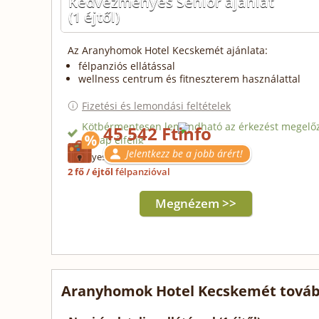
Kedvezményes Senior ajánlat
(1 éjtől)
Az Aranyhomok Hotel Kecskemét ajánlata:
félpanziós ellátással
wellness centrum és fitneszterem használattal
Fizetési és lemondási feltételek
Kötbérmentesen lemondható az érkezést megelő
45 542 Ft
2. nap éjfélig
Jelentkezz be a jobb árért!
Érvényes: 2028.07.25-ig
2 fő / éjtől
félpanzióval
Megnézem >>
Aranyhomok Hotel Kecskemét továb