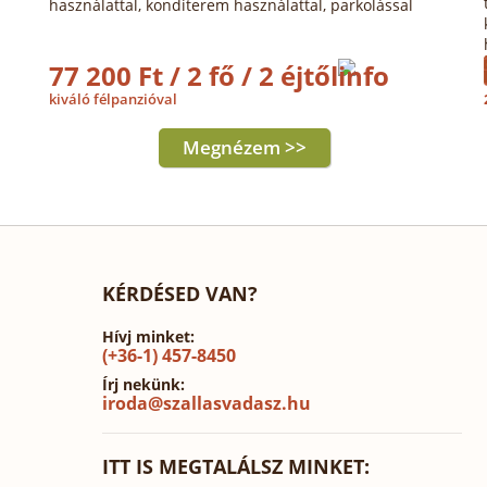
használattal, konditerem használattal, parkolással
77 200 Ft / 2 fő / 2 éjtől
kiváló félpanzióval
Megnézem >>
KÉRDÉSED VAN?
Hívj minket:
(+36-1) 457-8450
Írj nekünk:
iroda@szallasvadasz.hu
ITT IS MEGTALÁLSZ MINKET: