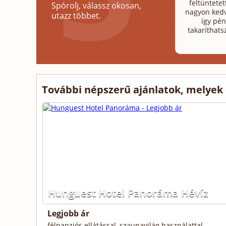
feltüntetet
Spórolj, válassz okosan,
nagyon kedv
utazz többet.
így pén
takaríthats
További népszerű ajánlatok, melyek
Hunguest Hotel Panoráma Hévíz
Legjobb ár
félpanziós ellátással, szaunavilág használattal