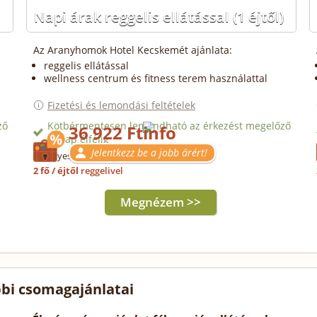
Napi árak reggelis ellátással
(1 éjtől)
Az Aranyhomok Hotel Kecskemét ajánlata:
reggelis ellátással
wellness centrum és fitness terem használattal
Fizetési és lemondási feltételek
ző
Kötbérmentesen lemondható az érkezést megelőző
36 922 Ft
2. nap éjfélig
Jelentkezz be a jobb árért!
Érvényes: 2028.07.25-ig
2 fő / éjtől
reggelivel
Megnézem >>
bi csomagajánlatai