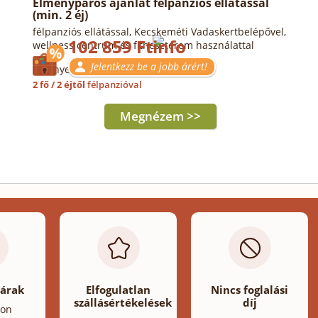
Élménypáros ajánlat félpanziós ellátással
(min. 2 éj)
félpanziós ellátással, Kecskeméti Vadaskertbelépővel,
102 859 Ft
wellness centrum és fitneszterem használattal
Jelentkezz be a jobb árért!
Érvényes: 2026.10.31-ig
2 fő / 2 éjtől
félpanzióval
Megnézem >>
 árak
Elfogulatlan
Nincs foglalási
szállásértékelések
díj
lon