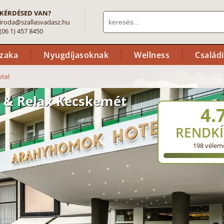
KÉRDÉSED VAN?
iroda@szallasvadasz.hu
(06 1) 457 8450
szaka
Nyugdíjasoknak
Wellness
Család
tel
 & Relax Kecskemét
4.
RENDKÍ
198
vélem