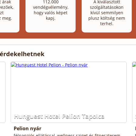
t árak
112.000
A kiválasztott
ezőek,
vendégvélemény,
szolgáltatásokon
zt
hogy valós képet
kívül semmilyen
z meg.
kapj.
plusz költség nem
terhel.
 érdekelhetnek
Hunguest Hotel Pelion Tapolca
Pelion nyár
félpanziós ellátással, wellness sziget és fitneszterem