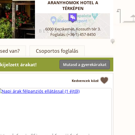
ARANYHOMOK HOTEL A
TÉRKÉPEN
6000
Kecskemét
,
Kossuth tér 3.
Foglalás: (+36-1) 457-8450
sed van?
Csoportos foglalás
ijelzett árakat!
Mutasd a gyerekárakat
Kedvencek közé