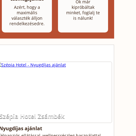
Ők már
Azért, hogy a
kipróbáltak
maximális
minket, foglalj te
választék álljon
is nálunk!
rendelkezésedre.
Szépia Hotel Zsámbék
Nyugdíjas ajánlat
félpanziós ellátással, wellnessrészleg használattal,