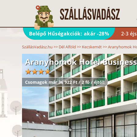
Belépő Hűségakciók: akár -28%
2-3 éj
SzállásVadász.hu
>>
Dél Alföld
>>
Kecskemét
>>
Aranyhomok Ho
Aranyhomok Hotel Business
Csomagok már 36 922 Ft / 2 fő / éjtől!