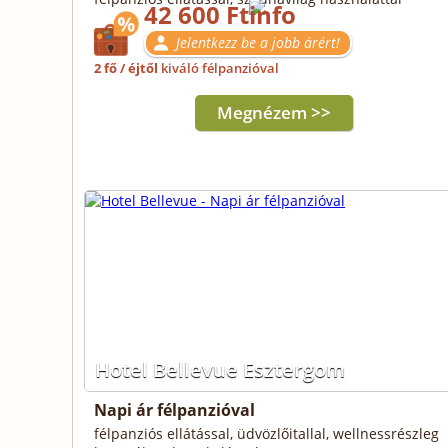
42 600 Ft
Jelentkezz be a jobb árért!
2 fő / éjtől
kiváló félpanzióval
Megnézem >>
Hotel Bellevue Esztergom
Napi ár félpanzióval
félpanziós ellátással, üdvözlőitallal, wellnessrészleg