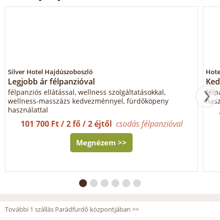
Silver Hotel Hajdúszoboszló
Hote
Legjobb ár félpanzióval
Ked
félpanziós ellátással, wellness szolgáltatásokkal,
félp
wellness-masszázs kedvezménnyel, fürdőköpeny
hasz
használattal
101 700 Ft / 2 fő / 2 éjtől
csodás félpanzióval
Megnézem >>
További 1 szállás Parádfürdő központjában >>