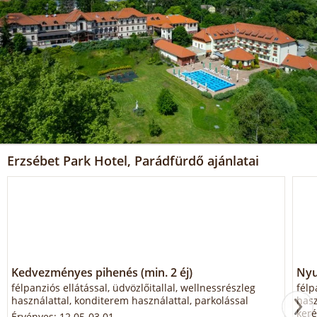
Erzsébet Park Hotel, Parádfürdő ajánlatai
Kedvezményes pihenés (min. 2 éj)
Nyu
félpanziós ellátással, üdvözlőitallal, wellnessrészleg
félp
használattal, konditerem használattal, parkolással
hasz
keré
Érvényes: 12.05-03.01.