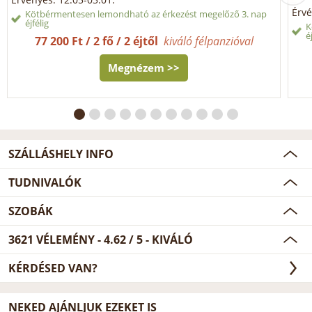
Érvé
Kötbérmentesen lemondható az érkezést megelőző 3. nap
éjfélig
K
é
77 200 Ft / 2 fő / 2 éjtől
kiváló félpanzióval
Megnézem >>
SZÁLLÁSHELY INFO
TUDNIVALÓK
SZOBÁK
3621
VÉLEMÉNY -
4.62
/
5
- KIVÁLÓ
KÉRDÉSED VAN?
NEKED AJÁNLJUK EZEKET IS