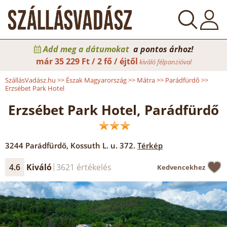
Add meg a dátumokat
a pontos árhoz!
már
35 229 Ft / 2 fő / éjtől
kiváló félpanzióval
SzállásVadász.hu
>>
Észak Magyarország
>>
Mátra
>>
Parádfürdő
>>
Erzsébet Park Hotel
Erzsébet Park Hotel, Parádfürdő
3244
Parádfürdő
,
Kossuth L. u. 372.
Térkép
4.6
Kiváló
3621 értékelés
Kedvencekhez