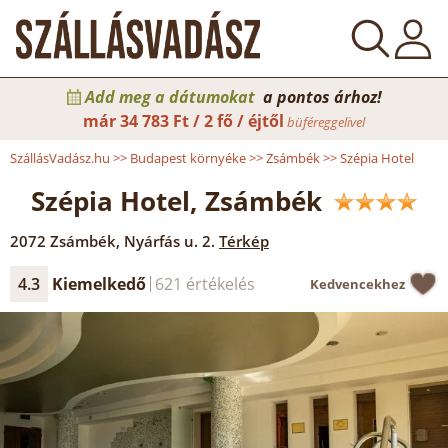
Add meg a dátumokat
a pontos árhoz!
már
34 783 Ft / 2 fő / éjtől
büféreggelivel
SzállásVadász.hu
>>
Budapest környéke
>>
Zsámbék
>>
Szépia Hotel
Szépia Hotel, Zsámbék
2072
Zsámbék
,
Nyárfás u. 2.
Térkép
4.3
Kiemelkedő
621 értékelés
Kedvencekhez