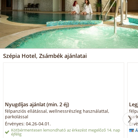
Szépia Hotel, Zsámbék ajánlatai
Nyugdíjas ajánlat (min. 2 éj)
Legj
félpanziós ellátással, wellnessrészleg használattal,
félp
parkolással
park
Érvényes: 04.26-04.01.
Érvé
Kötbérmentesen lemondható az érkezést megelőző 14. nap
Á
éjfélig