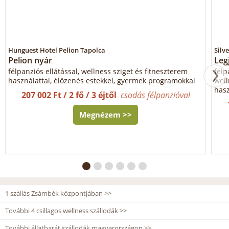
Hunguest Hotel Pelion Tapolca
Silv
Pelion nyár
Leg
félpanziós ellátással, wellness sziget és fitneszterem
félp
használattal, élőzenés estekkel, gyermek programokkal
wel
hasz
207 002 Ft / 2 fő / 3 éjtől
csodás félpanzióval
Megnézem >>
1 szállás Zsámbék központjában >>
További 4 csillagos wellness szállodák >>
További állatbarát szállodák magyarországon >>