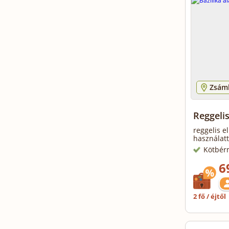
Zsám
Reggelis
reggelis el
használatt
Kötbér
6
2 fő / éjtől