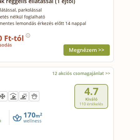
k reggelis ellátással
(1 éjtől)
llátással, parkolással
zetés nélkül foglalható
mentes lemondás érkezés előtt 14 nappal
0 Ft-tól
sodás
Megnézem >>
12 akciós csomagajánlat >>
4.7
Kiváló
110 értékelés
170
2
m
a
wellness