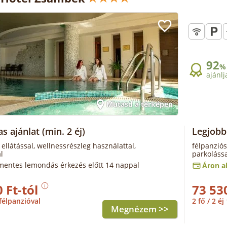
92
%
ajánlj
Mutasd a térképen
as ajánlat
(min. 2 éj)
Legjobb 
 ellátással, wellnessrészleg használattal,
félpanziós
l
parkolássa
mentes lemondás érkezés előtt 14 nappal
Áron al
 Ft-tól
73 53
félpanzióval
2 fő / 2 éj
Megnézem >>