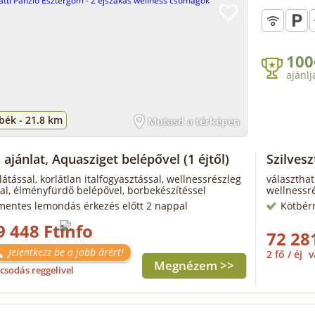
100
ajánlj
bék -
21.8 km
Mutasd a térképen
 ajánlat, Aquasziget belépővel
(1 éjtől)
Szilvesz
látással, korlátlan italfogyasztással, wellnessrészleg
választható
al, élményfürdő belépővel, borbekészítéssel
wellnessré
mentes lemondás érkezés előtt 2 nappal
Kötbér
9 448 Ft
72 28
Jelentkezz be a jobb árért!
2 fő / éj
v
Megnézem >>
csodás reggelivel