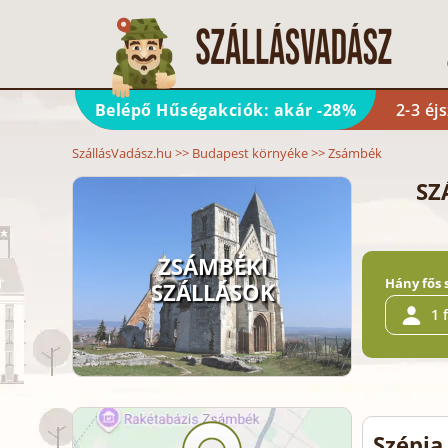
Belépő Hűségakciók: akár -28%
2-3 éj
SzállásVadász.hu
>>
Budapest környéke
>>
Zsámbék
SZ
ZSÁMBÉKI
Hány fős 
SZÁLLÁSOK
1 
Szépia