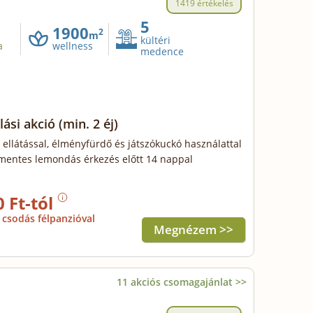
1419 értékelés
5
1900
2
m
kültéri
a
wellness
medence
lási akció
(min. 2 éj)
 ellátással, élményfürdő és játszókuckó használattal
mentes lemondás érkezés előtt 14 nappal
0 Ft-tól
csodás félpanzióval
Megnézem >>
11 akciós csomagajánlat >>