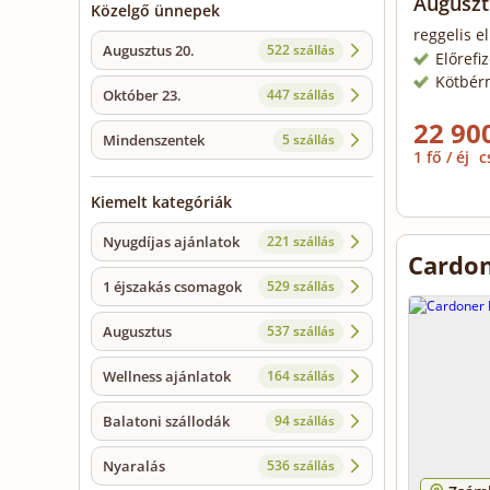
Auguszt
Közelgő ünnepek
reggelis el
Augusztus 20.
522 szállás
Előrefi
Kötbér
Október 23.
447 szállás
22 900
Mindenszentek
5 szállás
1 fő / éj
c
Kiemelt kategóriák
Nyugdíjas ajánlatok
221 szállás
Cardon
1 éjszakás csomagok
529 szállás
Augusztus
537 szállás
Wellness ajánlatok
164 szállás
Balatoni szállodák
94 szállás
Nyaralás
536 szállás