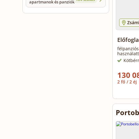
apartmanok és panziók
Zsám
Előfogla
félpanziós
használatt
Kötbér
130 0
2 fő / 2 éj
Portob