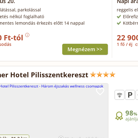
us 20.
Napi ára
látással, parkolással
reggelis e
zetés nélkül foglalható
Előrefi
mentes lemondás érkezés előtt 14 nappal
Kötbér
 Ft-tól
22 90
sodás
1 fő / éj
c
Megnézem >>
er Hotel Pilisszentkereszt
98
%
ajánlj