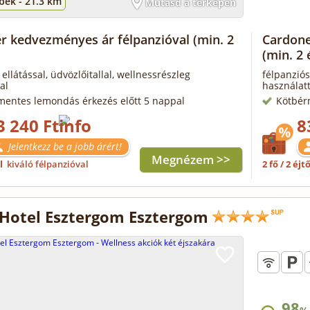
bék -
21.3 km
Mutasd a térképen
r kedvezményes ár félpanzióval
(min. 2
Cardone
(min. 2 
 ellátással, üdvözlőitallal, wellnessrészleg
félpanziós
al
használatt
mentes lemondás érkezés előtt 5 nappal
Kötbér
3 240 Ft
8
Jelentkezz be a jobb árért!
Megnézem >>
ől
kiváló félpanzióval
2 fő / 2 éjt
Hotel Esztergom Esztergom
98