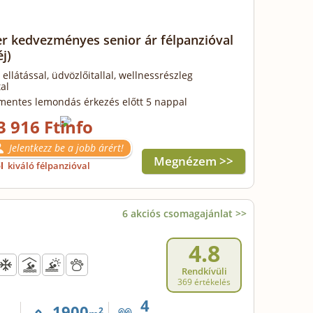
r kedvezményes senior ár félpanzióval
éj)
 ellátással, üdvözlőitallal, wellnessrészleg
al
mentes lemondás érkezés előtt 5 nappal
3 916 Ft
Jelentkezz be a jobb árért!
Megnézem >>
ől
kiváló félpanzióval
6 akciós csomagajánlat >>
4.8
Rendkívüli
369 értékelés
4
1900
2