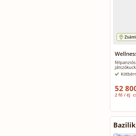
Zsám
Wellnes
félpanziós
játszókuck
Kötbér
52 800
2 fő / éj
c
Bazili