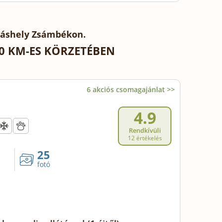
láshely Zsámbékon.
0 KM-ES KÖRZETÉBEN
6 akciós csomagajánlat >>
4.9
Rendkívüli
12 értékelés
25
fotó