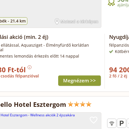
%
ajánlj
bék -
21.4 km
Mutasd a térképen
lási akció
(min. 2 éj)
Nyugdíj
 ellátással, Aquasziget - Élményfürdő korlátlan
félpanziós
al
Kötbér
mentes lemondás érkezés előtt 14 nappal
80 Ft-tól
94 20
csodás félpanzióval
2 fő / 2 éj
Megnézem >>
ello Hotel Esztergom