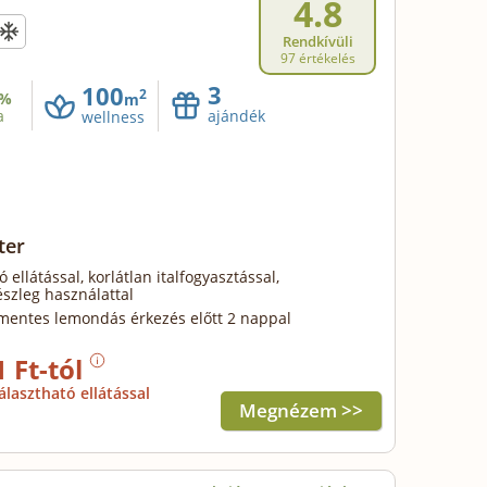
4.8
Rendkívüli
97 értékelés
3
100
2
%
m
a
ajándék
wellness
ter
 ellátással, korlátlan italfogyasztással,
szleg használattal
mentes lemondás érkezés előtt 2 nappal
1 Ft-tól
álasztható ellátással
Megnézem >>