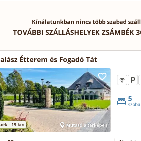
Kínálatunkban nincs több szabad szál
TOVÁBBI SZÁLLÁSHELYEK ZSÁMBÉK 3
alász Étterem és Fogadó Tát
5
szoba
bék -
19 km
Mutasd a térképen