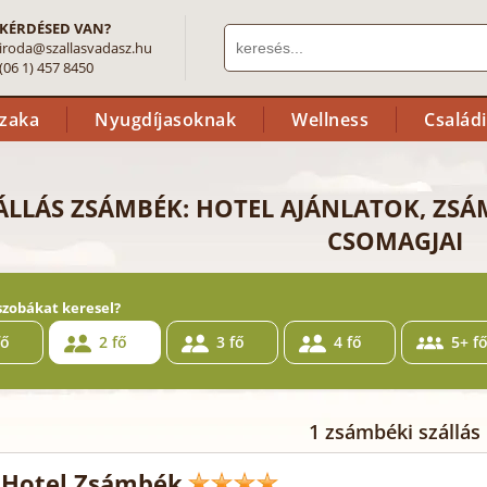
KÉRDÉSED VAN?
iroda@szallasvadasz.hu
(06 1) 457 8450
szaka
Nyugdíjasoknak
Wellness
Család
ÁLLÁS ZSÁMBÉK: HOTEL AJÁNLATOK, ZSÁ
CSOMAGJAI
szobákat keresel?
fő
2 fő
3 fő
4 fő
5+ f
1 zsámbéki szállás
 Hotel Zsámbék