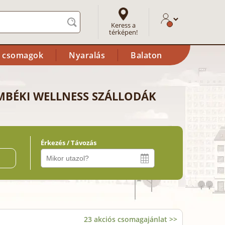
Keress a
térképen!
i csomagok
Nyaralás
Balaton
MBÉKI WELLNESS SZÁLLODÁK
Érkezés / Távozás
ő
23 akciós csomagajánlat >>