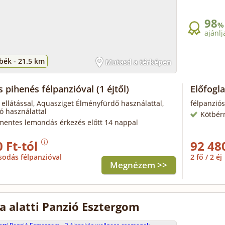
98
%
ajánlj
bék -
21.5 km
Mutasd a térképen
s pihenés félpanzióval
(1 éjtől)
Előfogla
 ellátással, Aquasziget Élményfürdő használattal,
félpanziós
ó használattal
Kötbér
mentes lemondás érkezés előtt 14 nappal
 Ft-tól
92 48
sodás félpanzióval
2 fő / 2 éj
Megnézem >>
ka alatti Panzió Esztergom