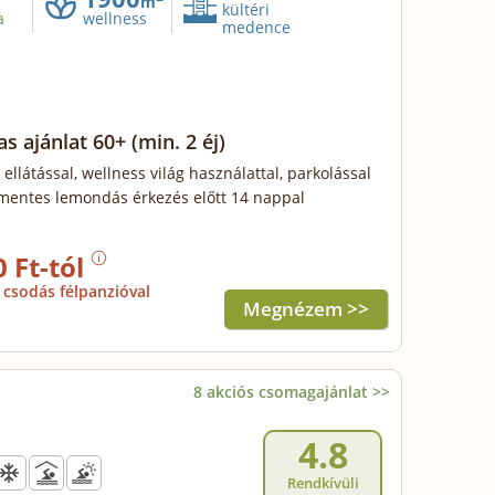
m
kültéri
a
wellness
medence
as ajánlat 60+
(min. 2 éj)
 ellátással, wellness világ használattal, parkolással
mentes lemondás érkezés előtt 14 nappal
0 Ft-tól
csodás félpanzióval
Megnézem >>
8 akciós csomagajánlat >>
4.8
Rendkívüli