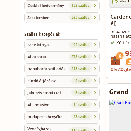
Zsám
Családi kedvezmény
153 szállás
Cardone
Szeptember
535 szállás
éj)
félpanziós
Szállás kategóriák
használatt
Kötbér
SZÉP kártya
492 szállás
9
Állatbarát
278 szállás
Bababarát szállodák
213 szállás
2 fő / 2 éjt
Fürdő átjárással
45 szállás
Grand 
Jakuzzis szobákkal
43 szállás
All inclusive
14 szállás
Budapest környéke
23 szállás
Vendégházak,
184 szállás