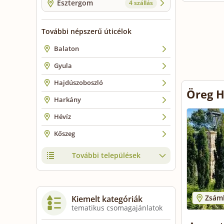
Esztergom
4 szállás
További népszerű úticélok
Balaton
Gyula
Hajdúszoboszló
Öreg H
Harkány
Hévíz
Kőszeg
További települések
Zsám
Kiemelt kategóriák
tematikus csomagajánlatok