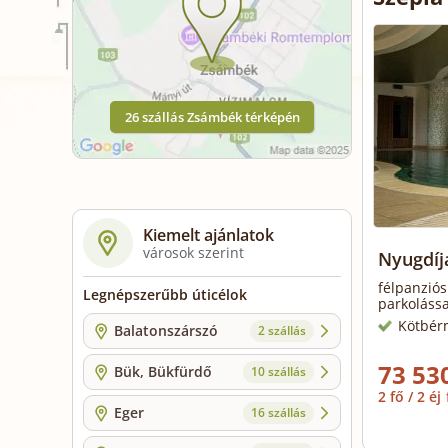
26 szállás Zsámbék térképén
Kiemelt ajánlatok
városok szerint
Nyugdíj
félpanziós
Legnépszerűbb úticélok
parkolássa
Kötbér
Balatonszárszó
2 szállás
73 530
Bük, Bükfürdő
10 szállás
2 fő / 2 éj
Eger
16 szállás