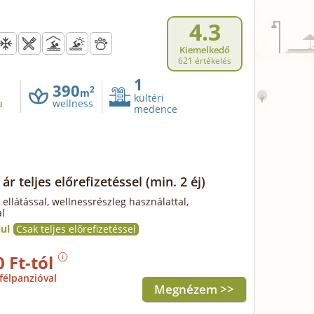
4.3
Kiemelkedő
621 értékelés
1
390
2
m
kültéri
a
wellness
medence
ár teljes előrefizetéssel
(min. 2 éj)
 ellátással, wellnessrészleg használattal,
l
ul
Csak teljes előrefizetéssel
0 Ft-tól
félpanzióval
Megnézem >>