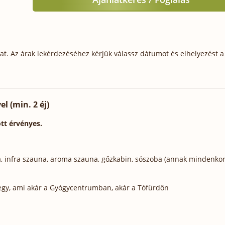
t. Az árak lekérdezéséhez kérjük válassz dátumot és elhelyezést a 
l (min. 2 éj)
ött érvényes.
na, infra szauna, aroma szauna, gőzkabin, sószoba (annak mindenkor
egy, ami akár a Gyógycentrumban, akár a Tófürdőn