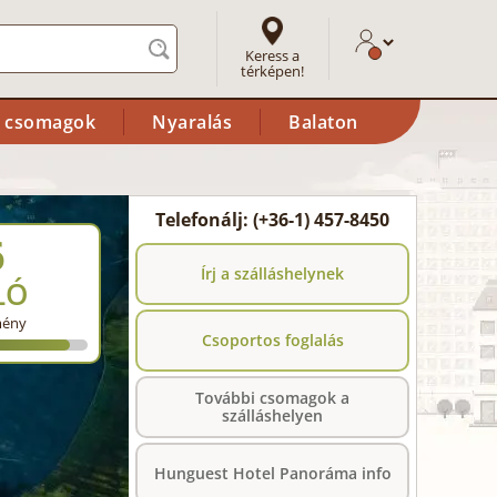
Keress a
térképen!
i csomagok
Nyaralás
Balaton
Telefonálj: (+36-1) 457-8450
6
Írj a szálláshelynek
LÓ
mény
Csoportos foglalás
További csomagok a
szálláshelyen
Hunguest Hotel Panoráma info