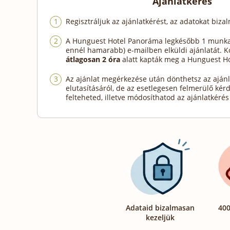
Ajánlatkérés
Regisztráljuk az ajánlatkérést, az adatokat biza
A Hunguest Hotel Panoráma legkésőbb 1 munka
ennél hamarabb) e-mailben elküldi ajánlatát. 
átlagosan 2 óra
alatt kapták meg a Hunguest Ho
Az ajánlat megérkezése után dönthetsz az ajánl
elutasításáról, de az esetlegesen felmerülő kér
felteheted, illetve módosíthatod az ajánlatkérés 
Adataid bizalmasan
400
kezeljük