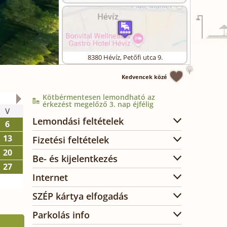
8380
Hévíz
,
Petőfi utca 9.
Kedvencek közé
Kötbérmentesen lemondható az
2026. október
érkezést megelőző 3. nap éjfélig
V
H
K
SZ
CS
P
SZ
Lemondási feltételek
6
1
2
3
13
5
6
7
8
9
10
Fizetési feltételek
20
12
13
14
15
16
17
Be- és kijelentkezés
27
19
20
21
22
23
24
Internet
26
27
28
29
30
31
SZÉP kártya elfogadás
Parkolás info