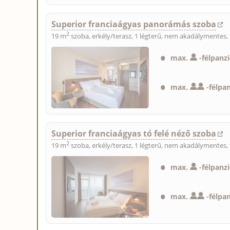
Superior franciaágyas panorámás szoba
2
19 m
szoba, erkély/terasz, 1 légterű, nem akadálymentes, 
max.
-
félpanz
max.
-
félpa
Superior franciaágyas tó felé néző szoba
2
19 m
szoba, erkély/terasz, 1 légterű, nem akadálymentes, 
max.
-
félpanz
max.
-
félpa