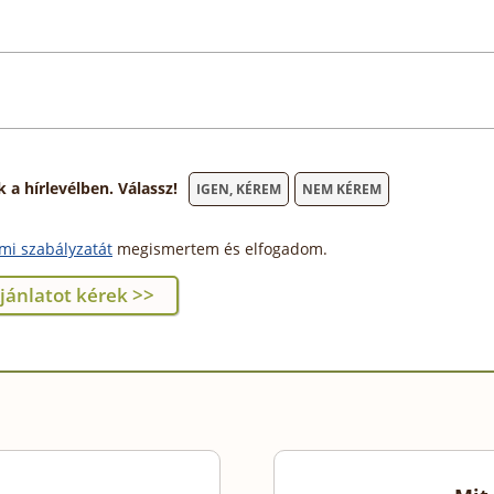
 hírlevélben. Válassz!
IGEN, KÉREM
NEM KÉREM
mi szabályzatát
megismertem és elfogadom.