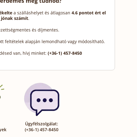
 érdemes még tudnod?
ékelte
a szálláshelyet és átlagosan
4.6 pontot ért el
 jónak számít
.
lezettségmentes és díjmentes.
ott feltételek alapján lemondható vagy módosítható.
désed van, hívj minket:
(+36-1) 457-8450
Ügyfélszolgálat:
yek
(+36-1) 457-8450