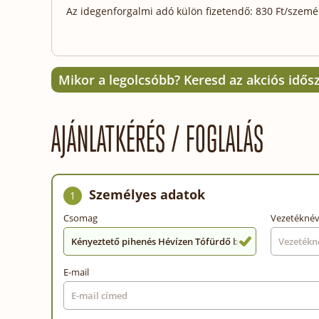
Az idegenforgalmi adó külön fizetendő: 830 Ft/személy
Mikor a legolcsóbb? Keresd az akciós idős
AJÁNLATKÉRÉS / FOGLALÁS
Személyes adatok
1
Csomag
Vezetékné
Kényeztető pihenés Hévízen Tófürdő belépővel (min. 2 éj
E-mail