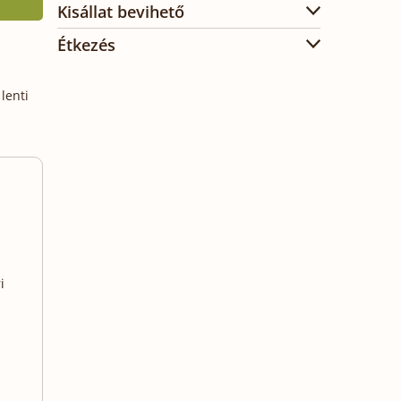
Kisállat bevihető
Étkezés
lenti
i