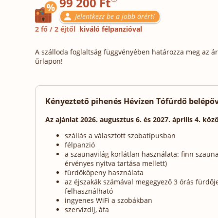
99 200 Ft
Jelentkezz be a jobb árért!
2 fő / 2 éjtől
kiváló félpanzióval
A szálloda foglaltság függvényében határozza meg az ára
űrlapon!
Kényeztető pihenés Hévízen Tófürdő belépőve
Az ajánlat 2026. augusztus 6. és 2027. április 4. köz
szállás a választott szobatípusban
félpanzió
a szaunavilág korlátlan használata: finn szau
érvényes nyitva tartása mellett)
fürdőköpeny használata
az éjszakák számával megegyező 3 órás fürdőj
felhasználható
ingyenes WiFi a szobákban
szervízdíj, áfa