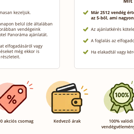
Mit
lmasan kezeljük.
Már 2512 vendég ért
az 5-ből, ami nagyon
napon belül (de általában
Korábban vendégeink
Az ajánlatkérés köte
tel Panoráma ajánlatát.
A foglalás az elfogad
at elfogadásáról vagy
déseket még ekkor is
Ha elakadtál vagy kér
részleteit.
0 akciós csomag
Kedvező árak
100% valódi
vendégvélemén