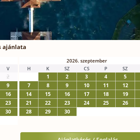
 ajánlata
2026. szeptember
V
H
K
SZ
CS
P
SZ
2
1
2
3
4
5
9
7
8
9
10
11
12
16
14
15
16
17
18
19
23
21
22
23
24
25
26
30
28
29
30
Ajánlatkérés / Foglalás