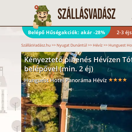
Belépő Hűségakciók: akár -28%
2-3 éj
SzállásVadász.hu
>>
Nyugat Dunántúl
>>
Hévíz
>>
Hunguest Ho
Kényeztető pihenés Hévízen Tó
belépővel (min. 2 éj)
Hunguest Hotel Panoráma Hévíz