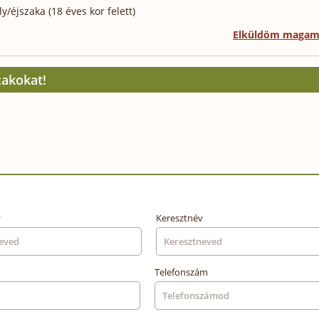
/éjszaka (18 éves kor felett)
Elküldöm maga
zakokat!
v
Keresztnév
)
Telefonszám