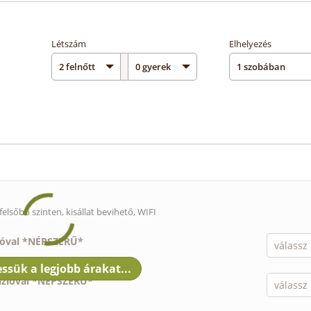
Létszám
Elhelyezés
felsőbb szinten,
kisállat bevihető
, WIFI
ióval *NÉPSZERŰ*
nzióval *NÉPSZERŰ*