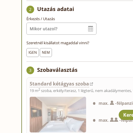
Utazás adatai
2
Érkezés / Utazás
Szeretnél kisállatot magaddal vinni?
IGEN
NEM
Szobaválasztás
3
Standard kétágyas szoba
2
19 m
szoba, erkély/terasz, 1 légterű, nem akadálymentes, 
max.
-
félpanz
max.
-
félpa