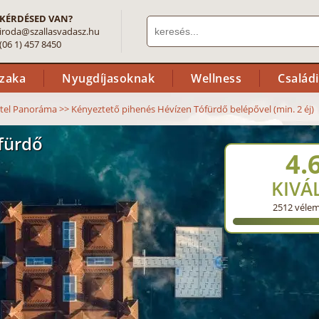
KÉRDÉSED VAN?
iroda@szallasvadasz.hu
(06 1) 457 8450
szaka
Nyugdíjasoknak
Wellness
Család
tel Panoráma
>>
Kényeztető pihenés Hévízen Tófürdő belépővel (min. 2 éj)
fürdő
4.
KIVÁ
2512
véle