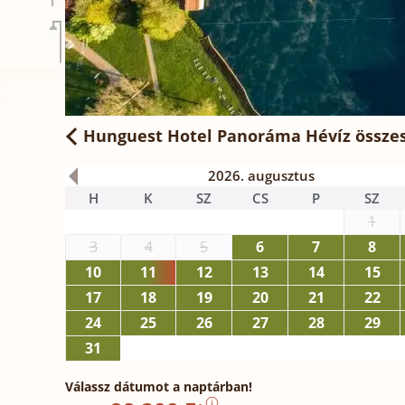
Hunguest Hotel Panoráma Hévíz
összes
2026. augusztus
H
K
SZ
CS
P
SZ
1
3
4
5
6
7
8
10
11
12
13
14
15
17
18
19
20
21
22
24
25
26
27
28
29
31
Válassz dátumot a naptárban!