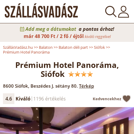
Add meg a dátumokat
a pontos árhoz!
már
48 700 Ft / 2 fő / éjtől
kiváló reggelivel
SzállásVadász.hu
>>
Balaton
>>
Balaton déli part
>>
Siófok
>>
Prémium Hotel Panoráma
Prémium Hotel Panoráma,
Siófok
8600
Siófok
,
Beszédes J. sétány 80.
Térkép
4.6
Kiváló
1196 értékelés
Kedvencekhez