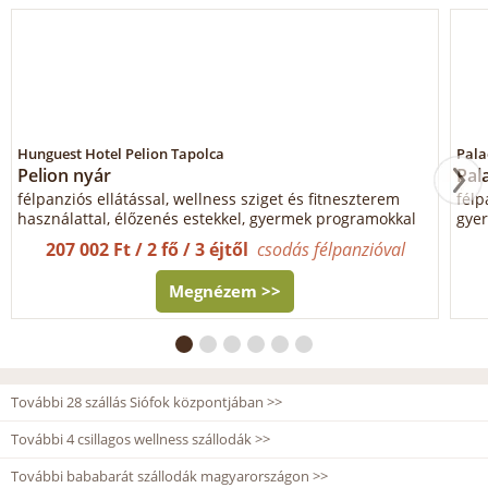
Hunguest Hotel Pelion Tapolca
Pala
Pelion nyár
Pal
félpanziós ellátással, wellness sziget és fitneszterem
félp
használattal, élőzenés estekkel, gyermek programokkal
gyer
207 002 Ft / 2 fő / 3 éjtől
csodás félpanzióval
Megnézem >>
További 28 szállás Siófok központjában >>
További 4 csillagos wellness szállodák >>
További bababarát szállodák magyarországon >>