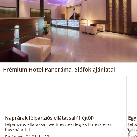
Prémium Hotel Panoráma, Siófok ajánlatai
Napi árak félpanziós ellátással (1 éjtől)
Egy 
félpanziós ellátással, wellnessrészleg és fitneszterem
félp
használattal
hasz
Érvényes: 04.01-11.22.
Érvé