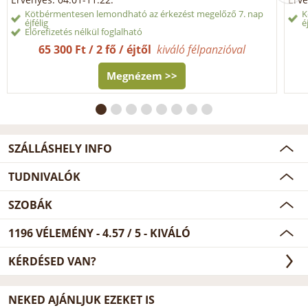
Kötbérmentesen lemondható az érkezést megelőző 7. nap
K
éjfélig
é
Előrefizetés nélkül foglalható
65 300 Ft / 2 fő / éjtől
kiváló félpanzióval
Megnézem >>
SZÁLLÁSHELY INFO
TUDNIVALÓK
SZOBÁK
1196
VÉLEMÉNY -
4.57
/
5
- KIVÁLÓ
KÉRDÉSED VAN?
NEKED AJÁNLJUK EZEKET IS