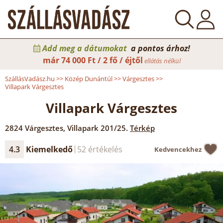
Add meg a dátumokat
a pontos árhoz!
már
74 000 Ft / 2 fő / éjtől
ellátás nélkül
SzállásVadász.hu
>>
Közép Dunántúl
>>
Várgesztes
>>
Villapark Várgesztes
Villapark Várgesztes
2824
Várgesztes
,
Villapark 201/25.
Térkép
4.3
Kiemelkedő
52 értékelés
Kedvencekhez