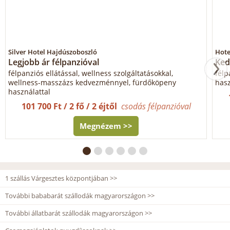
Silver Hotel Hajdúszoboszló
Hote
Legjobb ár félpanzióval
Ked
félpanziós ellátással, wellness szolgáltatásokkal,
félp
wellness-masszázs kedvezménnyel, fürdőköpeny
hasz
használattal
101 700 Ft / 2 fő / 2 éjtől
csodás félpanzióval
Megnézem >>
1 szállás Várgesztes központjában >>
További bababarát szállodák magyarországon >>
További állatbarát szállodák magyarországon >>