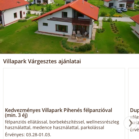
Villapark Várgesztes ajánlatai
Kedvezményes Villapark Pihenés félpanzióval
Dup
(min. 3 éj)
vála
félpanziós ellátással, borbekészítéssel, wellnessrészleg
hasz
használattal, medence használattal, parkolással
Érvé
Érvényes: 03.28-01.03.