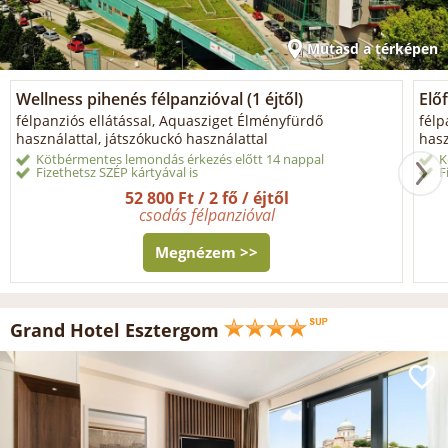
Mutasd a térképen
Wellness pihenés félpanzióval (1 éjtől)
Előf
félpanziós ellátással, Aquasziget Élményfürdő
félp
használattal, játszókuckó használattal
hasz
Kötbérmentes lemondás érkezés előtt 14 nappal
K
Fizethetsz SZÉP kártyával is
F
52 800 Ft / 2 fő / éjtől
csodás félpanzióval
Megnézem >>
Grand Hotel Esztergom