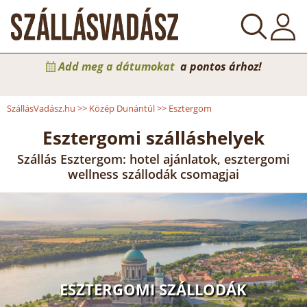
Add meg a dátumokat
a pontos árhoz!
SzállásVadász.hu
>>
Közép Dunántúl
>>
Esztergom
Esztergomi szálláshelyek
Szállás Esztergom: hotel ajánlatok, esztergomi
wellness szállodák csomagjai
ESZTERGOMI SZÁLLODÁK