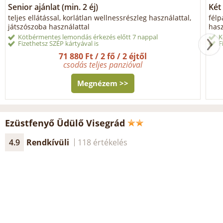
Senior ajánlat (min. 2 éj)
Két 
teljes ellátással, korlátlan wellnessrészleg használattal,
félp
játszószoba használattal
hasz
Kötbérmentes lemondás érkezés előtt 7 nappal
K
Fizethetsz SZÉP kártyával is
F
71 880 Ft / 2 fő / 2 éjtől
csodás teljes panzióval
Megnézem >>
Ezüstfenyő Üdülő Visegrád
4.9
Rendkívüli
118 értékelés