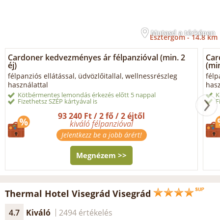
Mutasd a térképen
Esztergom -
14.8 km
Cardoner kedvezményes ár félpanzióval (min. 2
Car
éj)
(min
félpanziós ellátással, üdvözlőitallal, wellnessrészleg
félp
használattal
hasz
Kötbérmentes lemondás érkezés előtt 5 nappal
K
Fizethetsz SZÉP kártyával is
F
93 240 Ft / 2 fő / 2 éjtől
kiváló félpanzióval
Jelentkezz be a jobb árért!
Megnézem >>
Thermal Hotel Visegrád Visegrád
4.7
Kiváló
2494 értékelés