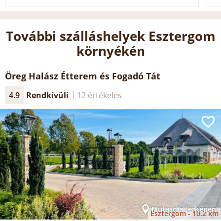
További szálláshelyek Esztergom
környékén
Öreg Halász Étterem és Fogadó Tát
4.9
Rendkívüli
12 értékelés
Mutasd a térképen
Esztergom -
10.2 km