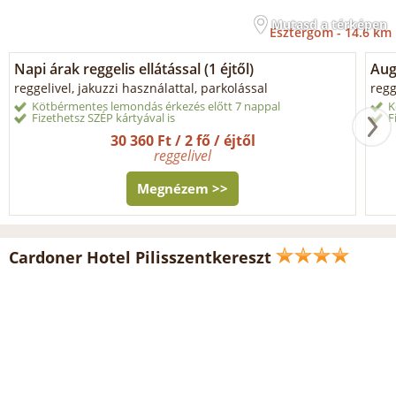
Mutasd a térképen
Esztergom -
14.6 km
Napi árak reggelis ellátással (1 éjtől)
Aug
reggelivel, jakuzzi használattal, parkolással
regg
Kötbérmentes lemondás érkezés előtt 7 nappal
K
Fizethetsz SZÉP kártyával is
F
30 360 Ft / 2 fő / éjtől
reggelivel
Megnézem >>
Cardoner Hotel Pilisszentkereszt