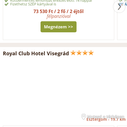
Kötbérmentes lemondás érkezés előtt 14 nappal
F
Fizethetsz SZÉP kártyával is
Á
73 530 Ft / 2 fő / 2 éjtől
félpanzióval
Megnézem >>
Royal Club Hotel Visegrád
Mutasd a térképen
Esztergom -
19.7 km