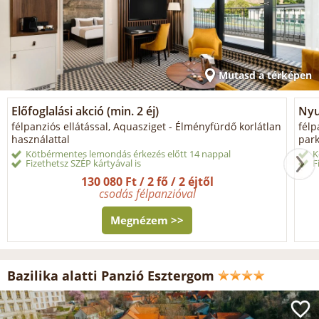
Mutasd a térképen
Előfoglalási akció (min. 2 éj)
Nyu
félpanziós ellátással, Aquasziget - Élményfürdő korlátlan
félp
használattal
park
Kötbérmentes lemondás érkezés előtt 14 nappal
K
Fizethetsz SZÉP kártyával is
F
130 080 Ft / 2 fő / 2 éjtől
csodás félpanzióval
Megnézem >>
Bazilika alatti Panzió Esztergom