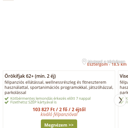
Mutasd a térképen
Esztergom -
18.5 km
Örökifjak 62+ (min. 2 éj)
Vis
félpanziós ellátással, wellnessrészleg és fitneszterem
félp
használattal, sportanimációs programokkal, játszóházzal,
hasz
parkolással
park
Kötbérmentes lemondás érkezés előtt 7 nappal
K
Fizethetsz SZÉP kártyával is
F
103 827 Ft / 2 fő / 2 éjtől
kiváló félpanzióval
Megnézem >>