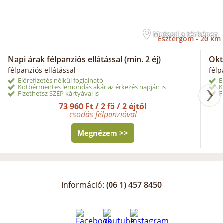
Mutasd a térképen
Esztergom -
20 km
Napi árak félpanziós ellátással (min. 2 éj)
Okt
félpanziós ellátással
félp
Előrefizetés nélkül foglalható
E
Kötbérmentes lemondás akár az érkezés napján is
K
Fizethetsz SZÉP kártyával is
F
73 960 Ft / 2 fő / 2 éjtől
csodás félpanzióval
Megnézem >>
Információ:
(06 1) 457 8450