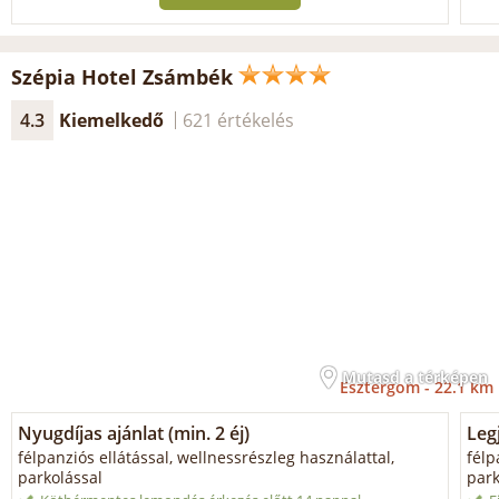
Szépia Hotel Zsámbék
4.3
Kiemelkedő
621 értékelés
Mutasd a térképen
Esztergom -
22.1 km
Nyugdíjas ajánlat (min. 2 éj)
Legj
félpanziós ellátással, wellnessrészleg használattal,
félp
parkolással
park