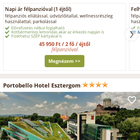
Napi ár félpanzióval (1 éjtől)
Fel
félpanziós ellátással, üdvözlőitallal, wellnessrészleg
félp
használattal, parkolással
hasz
Előrefizetés nélkül foglalható
F
Kötbérmentes lemondás akár az érkezés napján is
Á
Fizethetsz SZÉP kártyával is
45 950 Ft / 2 fő / éjtől
félpanzióval
Megnézem >>
Portobello Hotel Esztergom