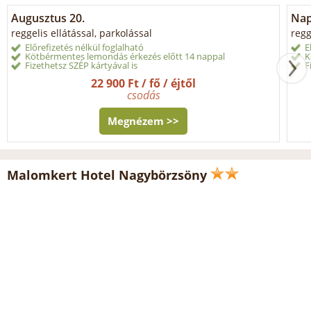
Augusztus 20.
Napi
reggelis ellátással, parkolással
regg
Előrefizetés nélkül foglalható
E
Kötbérmentes lemondás érkezés előtt 14 nappal
K
Fizethetsz SZÉP kártyával is
F
22 900 Ft / fő / éjtől
csodás
Megnézem >>
Malomkert Hotel Nagybörzsöny