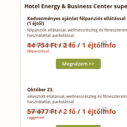
Hotel Energy & Business Center supe
Kedvezményes ajánlat félpanziós ellátással
(1 éjtől)
félpanziós ellátással, wellnessrészleg és fitnesztere
használattal, parkolással
44 754 Ft / 2 fő / 1 éjtől
Érvényes: 2027.10.25-ig
félpanzióval
Megnézem >>
Október 23.
választott ellátással, wellnessrészleg és fitneszterem
használattal, parkolással
57 477 Ft / 2 fő / 1 éjtől
Érvényes: 10.22-25.
reggelivel