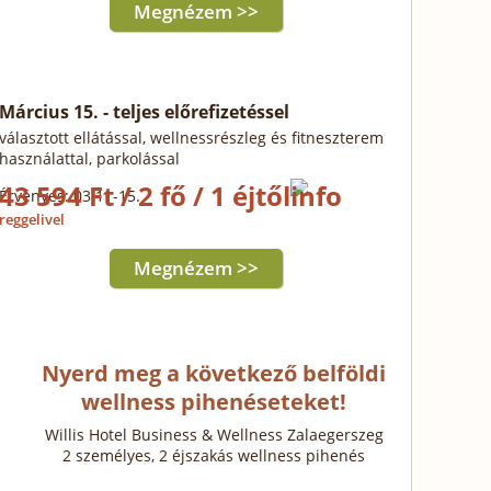
Megnézem >>
Március 15. - teljes előrefizetéssel
választott ellátással, wellnessrészleg és fitneszterem
használattal, parkolással
43 594 Ft / 2 fő / 1 éjtől
Érvényes: 03.11-15.
reggelivel
Megnézem >>
Nyerd meg a következő belföldi
wellness pihenéseteket!
Willis Hotel Business & Wellness Zalaegerszeg
2 személyes, 2 éjszakás wellness pihenés