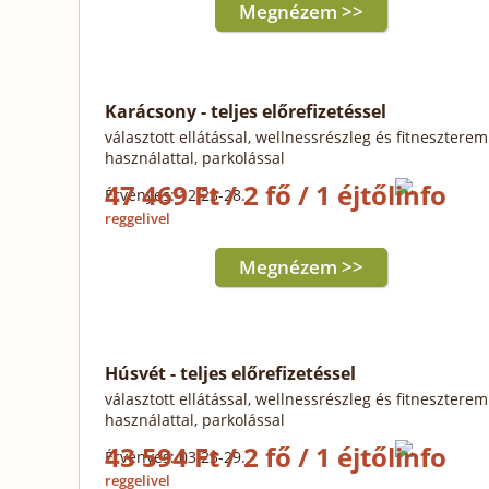
Megnézem >>
Karácsony - teljes előrefizetéssel
választott ellátással, wellnessrészleg és fitneszterem
használattal, parkolással
47 469 Ft / 2 fő / 1 éjtől
Érvényes: 12.23-28.
reggelivel
Megnézem >>
Húsvét - teljes előrefizetéssel
választott ellátással, wellnessrészleg és fitneszterem
használattal, parkolással
43 594 Ft / 2 fő / 1 éjtől
Érvényes: 03.25-29.
reggelivel