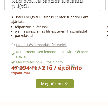
Napi árak félpanziós ellátással
)
(1 éjtől)
A Hotel Energy & Business Center superior Paks
ajánlata:
félpanziós ellátással
wellnessrészleg és fitneszterem használattal
parkolással
Fizetési és lemondási feltételek
Kötbérmentesen lemondható akár az érkezés
napján
Előrefizetés nélkül foglalható
47 394 Ft / 2 fő / éjtől
Érvényes: 2027.10.25-ig
félpanzióval
Megnézem >>