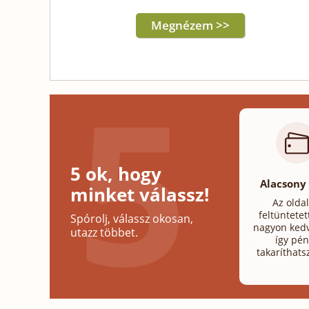
Megnézem >>
5 ok, hogy
Alacsony
minket válassz!
Az olda
feltüntetet
Spórolj, válassz okosan,
nagyon kedv
utazz többet.
így pén
takaríthats