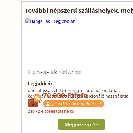
További népszerű szálláshelyek, me
Hanga-lak Velence
Legjobb ár
önellátással, elektromos grillsütő használattal,
70 000 Ft
kerékpár használattal, légkondicionáló használattal,
parkolással
Jelentkezz be a jobb árért!
2 fő / 2 éjtől
ellátás nélkül
Megnézem >>