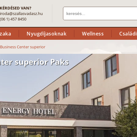
KÉRDÉSED VAN?
iroda@szallasvadasz.hu
(06 1) 457 8450
szaka
Nyugdíjasoknak
Wellness
Család
 Business Center superior
ter superior Paks