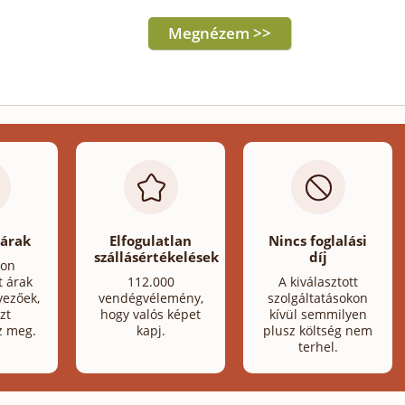
Megnézem >>
 árak
Elfogulatlan
Nincs foglalási
szállásértékelések
díj
lon
t árak
112.000
A kiválasztott
ezőek,
vendégvélemény,
szolgáltatásokon
zt
hogy valós képet
kívül semmilyen
z meg.
kapj.
plusz költség nem
terhel.