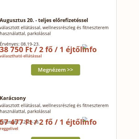
Augusztus 20. - teljes előrefizetéssel
választott ellátással, wellnessrészleg és fitneszterem
használattal, parkolással
Érvényes: 08.19-23.
38 750 Ft / 2 fő / 1 éjtől
választható ellátással
Megnézem >>
Karácsony
választott ellátással, wellnessrészleg és fitneszterem
használattal, parkolással
57 477 Ft / 2 fő / 1 éjtől
Érvényes: 12.23-28.
reggelivel