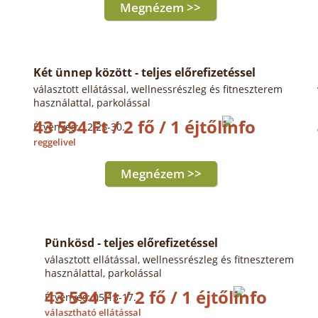
Megnézem >>
Két ünnep között - teljes előrefizetéssel
választott ellátással, wellnessrészleg és fitneszterem
használattal, parkolással
43 594 Ft / 2 fő / 1 éjtől
Érvényes: 12.25-30.
reggelivel
Megnézem >>
Pünkösd - teljes előrefizetéssel
választott ellátással, wellnessrészleg és fitneszterem
használattal, parkolással
43 594 Ft / 2 fő / 1 éjtől
Érvényes: 05.13-17.
választható ellátással