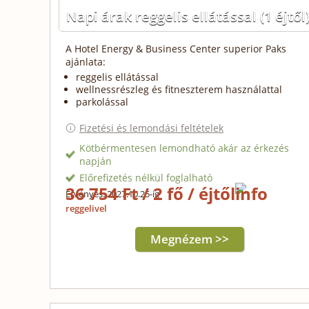
Napi árak reggelis ellátással
(1 éjtől
A Hotel Energy & Business Center superior Paks
ajánlata:
reggelis ellátással
wellnessrészleg és fitneszterem használattal
parkolással
Fizetési és lemondási feltételek
Kötbérmentesen lemondható akár az érkezés
napján
Előrefizetés nélkül foglalható
36 754 Ft / 2 fő / éjtől
Érvényes: 2027.10.25-ig
reggelivel
Megnézem >>