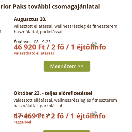
rior Paks további csomagajánlatai
Augusztus 20.
választott ellátással, wellnessrészleg és fitneszterem
m
használattal, parkolással
Érvényes: 08.19-23.
46 920 Ft / 2 fő / 1 éjtől
választható ellátással
Megnézem >>
Október 23. - teljes előrefizetéssel
választott ellátással, wellnessrészleg és fitneszterem
használattal, parkolással
47 469 Ft / 2 fő / 1 éjtől
Érvényes: 10.22-25.
reggelivel