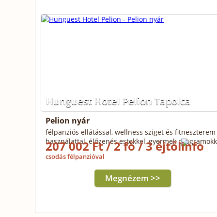
Hunguest Hotel Pelion Tapolca
Pelion nyár
félpanziós ellátással, wellness sziget és fitneszterem
használattal, élőzenés estekkel, gyermek programokk
207 002 Ft / 2 fő / 3 éjtől
csodás félpanzióval
Megnézem >>