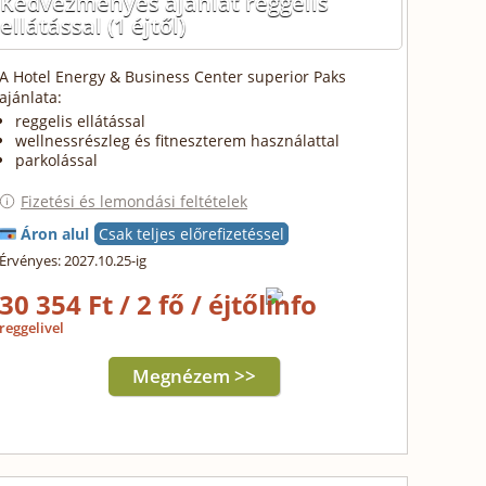
Kedvezményes ajánlat reggelis
ellátással
(1 éjtől)
A Hotel Energy & Business Center superior Paks
ajánlata:
reggelis ellátással
wellnessrészleg és fitneszterem használattal
parkolással
Fizetési és lemondási feltételek
Áron alul
Csak teljes előrefizetéssel
Érvényes: 2027.10.25-ig
30 354 Ft / 2 fő / éjtől
reggelivel
Megnézem >>