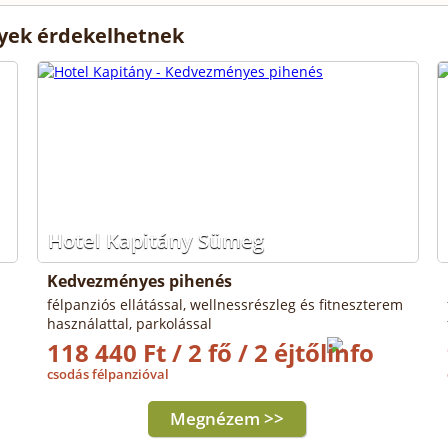
lyek érdekelhetnek
Hotel Kapitány Sümeg
Kedvezményes pihenés
félpanziós ellátással, wellnessrészleg és fitneszterem
használattal, parkolással
118 440 Ft / 2 fő / 2 éjtől
csodás félpanzióval
Megnézem >>