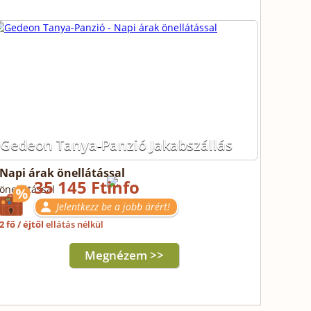
Gedeon Tanya-Panzió Jakabszállás
Napi árak önellátással
35 145 Ft
önellátással
Jelentkezz be a jobb árért!
2 fő / éjtől
ellátás nélkül
Megnézem >>