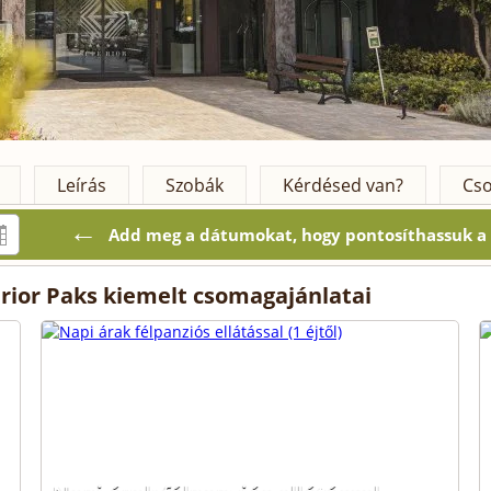
Leírás
Szobák
Kérdésed van?
Cso
←
Add meg a dátumokat, hogy pontosíthassuk a k
rior Paks kiemelt csomagajánlatai