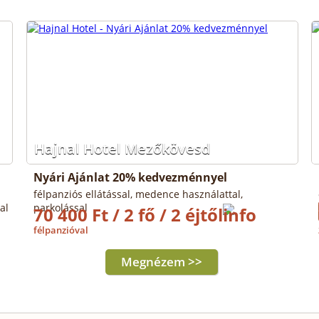
Hajnal Hotel Mezőkövesd
Nyári Ajánlat 20% kedvezménnyel
félpanziós ellátással, medence használattal,
al
parkolással
70 400 Ft / 2 fő / 2 éjtől
félpanzióval
Megnézem >>