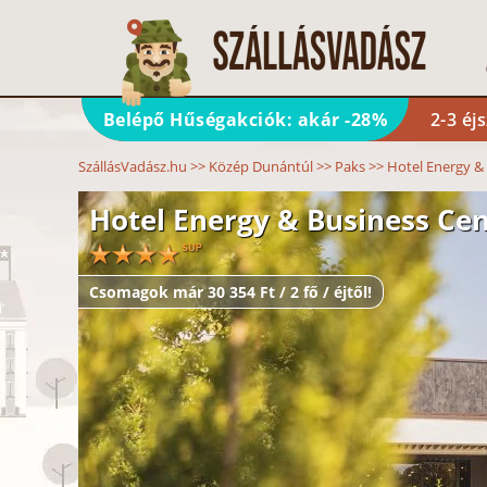
Belépő Hűségakciók: akár -28%
2-3 éj
SzállásVadász.hu
>>
Közép Dunántúl
>>
Paks
>>
Hotel Energy &
Hotel Energy & Business Cen
Csomagok már 30 354 Ft / 2 fő / éjtől!