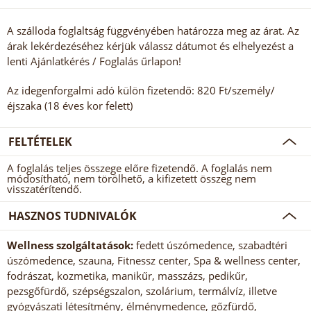
A szálloda foglaltság függvényében határozza meg az árat. Az
árak lekérdezéséhez kérjük válassz dátumot és elhelyezést a
lenti Ajánlatkérés / Foglalás űrlapon!
Az idegenforgalmi adó külön fizetendő: 820 Ft/személy/
éjszaka (18 éves kor felett)
FELTÉTELEK
A foglalás teljes összege előre fizetendő. A foglalás nem
módosítható, nem törölhető, a kifizetett összeg nem
visszatérítendő.
HASZNOS TUDNIVALÓK
Wellness szolgáltatások:
fedett úszómedence, szabadtéri
úszómedence, szauna, Fitnessz center, Spa & wellness center,
fodrászat, kozmetika, manikűr, masszázs, pedikűr,
pezsgőfürdő, szépségszalon, szolárium, termálvíz, illetve
gyógyászati létesítmény, élménymedence, gőzfürdő,