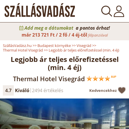
Add meg a dátumokat
a pontos árhoz!
már
213 721 Ft / 2 fő / 4 éj-től
félpanzióval
SzállásVadász.hu
>>
Budapest környéke
>>
Visegrád
>>
Thermal Hotel Visegrád
>>
Legjobb ár teljes előrefizetéssel (min. 4 éj)
Legjobb ár teljes előrefizetéssel
(min. 4 éj)
Thermal Hotel Visegrád
4.7
Kiváló
2494 értékelés
Kedvencekhez