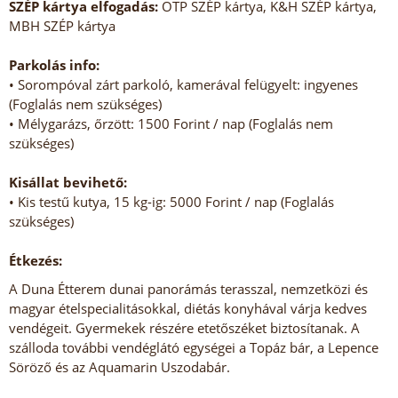
SZÉP kártya elfogadás:
OTP SZÉP kártya, K&H SZÉP kártya,
MBH SZÉP kártya
Parkolás info:
• Sorompóval zárt parkoló, kamerával felügyelt: ingyenes
(Foglalás nem szükséges)
• Mélygarázs, őrzött: 1500 Forint / nap (Foglalás nem
szükséges)
Kisállat bevihető:
• Kis testű kutya, 15 kg-ig: 5000 Forint / nap (Foglalás
szükséges)
Étkezés:
A Duna Étterem dunai panorámás terasszal, nemzetközi és
magyar ételspecialitásokkal, diétás konyhával várja kedves
vendégeit. Gyermekek részére etetőszéket biztosítanak. A
szálloda további vendéglátó egységei a Topáz bár, a Lepence
Söröző és az Aquamarin Uszodabár.