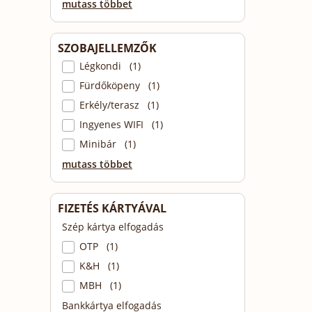
mutass többet
SZOBAJELLEMZŐK
Légkondi (1)
Fürdőköpeny (1)
Erkély/terasz (1)
Ingyenes WIFI (1)
Minibár (1)
mutass többet
FIZETÉS KÁRTYÁVAL
Szép kártya elfogadás
OTP (1)
K&H (1)
MBH (1)
Bankkártya elfogadás