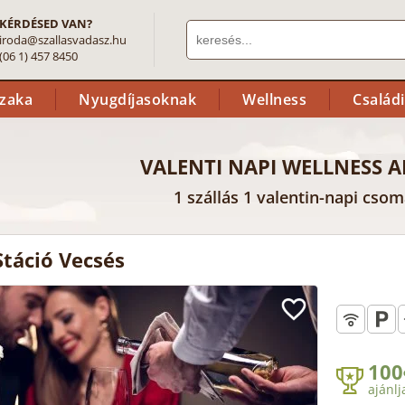
KÉRDÉSED VAN?
iroda@szallasvadasz.hu
(06 1) 457 8450
szaka
Nyugdíjasoknak
Wellness
Család
VALENTI NAPI WELLNESS A
1 szállás 1 valentin-napi cso
Stáció Vecsés
100
ajánlj