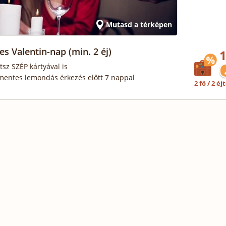
Mutasd a térképen
es Valentin-nap
(min. 2 éj)
1
tsz SZÉP kártyával is
mentes lemondás érkezés előtt 7 nappal
2 fő / 2 éj