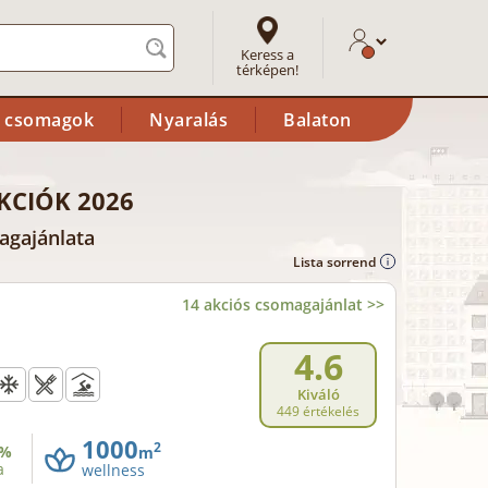
Keress a
térképen!
i csomagok
Nyaralás
Balaton
KCIÓK 2026
magajánlata
Lista sorrend
14 akciós csomagajánlat >>
4.6
Kiváló
449 értékelés
1000
2
%
m
a
wellness