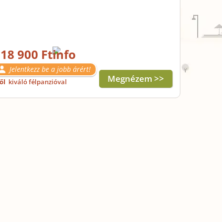
18 900 Ft
Jelentkezz be a jobb árért!
Megnézem >>
től
kiváló félpanzióval