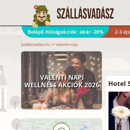
Belépő Hűségakciók: akár -28%
2-3 éj
SzállásVadász.hu
>>
Valentin-nap
VALENTI NAPI
Hotel 
WELLNESS AKCIÓK 2026