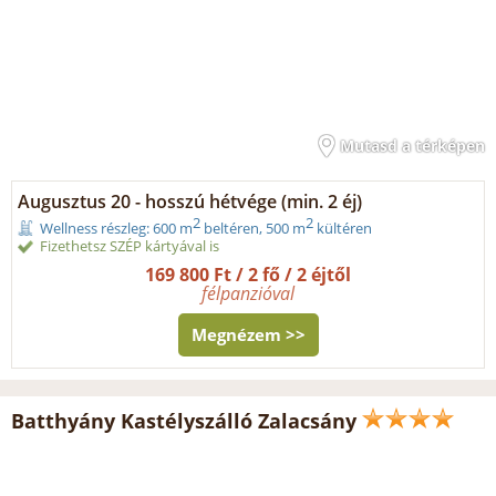
Mutasd a térképen
Augusztus 20 - hosszú hétvége (min. 2 éj)
2
2
Wellness részleg: 600 m
beltéren, 500 m
kültéren
Fizethetsz SZÉP kártyával is
169 800 Ft / 2 fő / 2 éjtől
félpanzióval
Megnézem >>
Batthyány Kastélyszálló Zalacsány