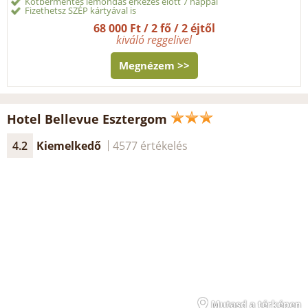
Kötbérmentes lemondás érkezés előtt 7 nappal
Fizethetsz SZÉP kártyával is
68 000 Ft / 2 fő / 2 éjtől
kiváló reggelivel
Megnézem >>
Hotel Bellevue Esztergom
4.2
Kiemelkedő
4577 értékelés
Mutasd a térképen