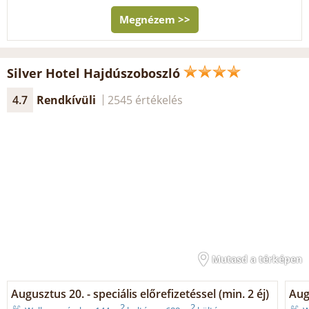
Megnézem >>
Silver Hotel Hajdúszoboszló
4.7
Rendkívüli
2545 értékelés
Mutasd a térképen
Augusztus 20. - speciális előrefizetéssel (min. 2 éj)
Aug
2
2