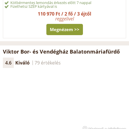
Kötbérmentes lemondás érkezés előtt 7 nappal
Fizethetsz SZÉP kártyával is
110 970 Ft / 2 fő / 3 éjtől
reggelivel
Megnézem >>
Viktor Bor- és Vendégház Balatonmáriafürdő
4.6
Kiváló
79 értékelés