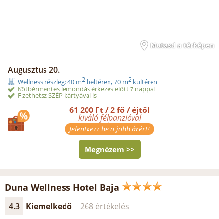
Mutasd a térképen
Augusztus 20.
2
2
Wellness részleg: 40 m
beltéren, 70 m
kültéren
Kötbérmentes lemondás érkezés előtt 7 nappal
Fizethetsz SZÉP kártyával is
61 200 Ft / 2 fő / éjtől
kiváló félpanzióval
Jelentkezz be a jobb árért!
Megnézem >>
Duna Wellness Hotel Baja
4.3
Kiemelkedő
268 értékelés