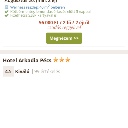
Augusztus 20. (min. 2 éj)
2
Wellness részleg: 40 m
beltéren
Kötbérmentes lemondás érkezés előtt 5 nappal
Fizethetsz SZÉP kártyával is
56 000 Ft / 2 fő / 2 éjtől
csodás reggelivel
Megnézem >>
Hotel Arkadia Pécs
4.5
Kiváló
99 értékelés