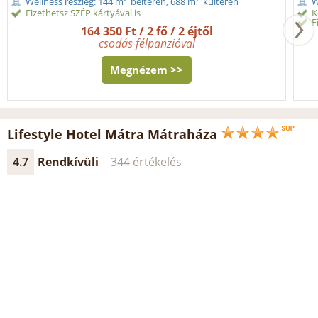
Wellness részleg: 144 m
beltéren, 688 m
kültéren
W
Fizethetsz SZÉP kártyával is
K
F
164 350 Ft / 2 fő / 2 éjtől
csodás félpanzióval
Megnézem >>
Lifestyle Hotel Mátra Mátraháza
4.7
Rendkívüli
344 értékelés