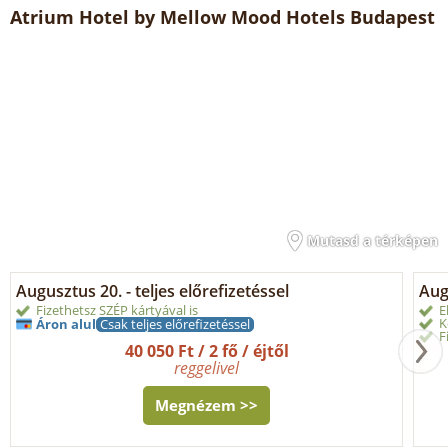
Atrium Hotel by Mellow Mood Hotels Budapest
Mutasd a térképen
Augusztus 20. - teljes előrefizetéssel
Aug
Fizethetsz SZÉP kártyával is
E
K
Áron alul
Csak teljes előrefizetéssel
F
40 050 Ft / 2 fő / éjtől
reggelivel
Megnézem >>