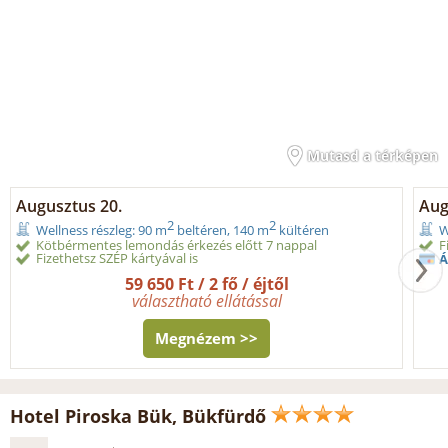
Mutasd a térképen
Augusztus 20.
Augu
2
2
Wellness részleg: 90 m
beltéren, 140 m
kültéren
W
Kötbérmentes lemondás érkezés előtt 7 nappal
F
Fizethetsz SZÉP kártyával is
Á
59 650 Ft / 2 fő / éjtől
választható ellátással
Megnézem >>
Hotel Piroska Bük, Bükfürdő