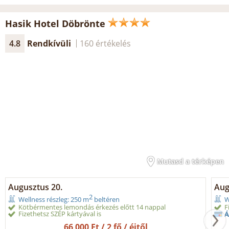
Hasik Hotel Döbrönte
4.8
Rendkívüli
160 értékelés
Mutasd a térképen
Augusztus 20.
Augu
2
Wellness részleg: 250 m
beltéren
W
Kötbérmentes lemondás érkezés előtt 14 nappal
F
Fizethetsz SZÉP kártyával is
Á
66 000 Ft / 2 fő / éjtől