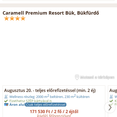
Caramell Premium Resort Bük, Bükfürdő
Mutasd a térképen
Augusztus 20. - teljes előrefizetéssel (min. 2 éj)
Aug
2
2
Wellness részleg: 2000 m
beltéren, 230 m
kültéren
W
Fizethetsz SZÉP kártyával is
K
F
Áron alul
Csak teljes előrefizetéssel
171 530 Ft / 2 fő / 2 éjtől
kiváló félpanzióval