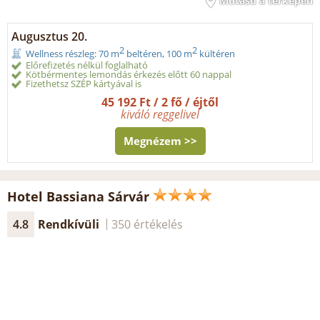
Mutasd a térképen
Augusztus 20.
2
2
Wellness részleg: 70 m
beltéren, 100 m
kültéren
Előrefizetés nélkül foglalható
Kötbérmentes lemondás érkezés előtt 60 nappal
Fizethetsz SZÉP kártyával is
45 192 Ft / 2 fő / éjtől
kiváló reggelivel
Megnézem >>
Hotel Bassiana Sárvár
4.8
Rendkívüli
350 értékelés