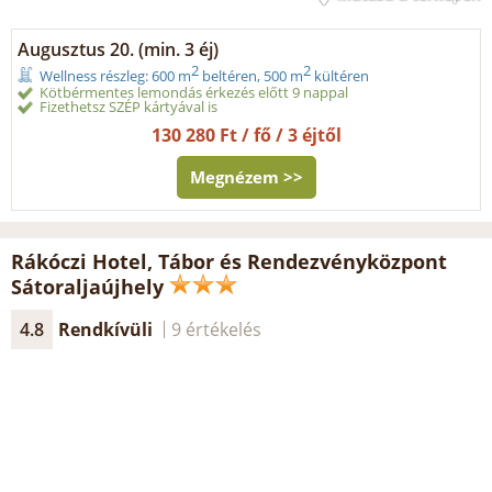
Augusztus 20. (min. 3 éj)
2
2
Wellness részleg: 600 m
beltéren, 500 m
kültéren
Kötbérmentes lemondás érkezés előtt 9 nappal
Fizethetsz SZÉP kártyával is
130 280 Ft / fő / 3 éjtől
Megnézem >>
Rákóczi Hotel, Tábor és Rendezvényközpont
Sátoraljaújhely
4.8
Rendkívüli
9 értékelés