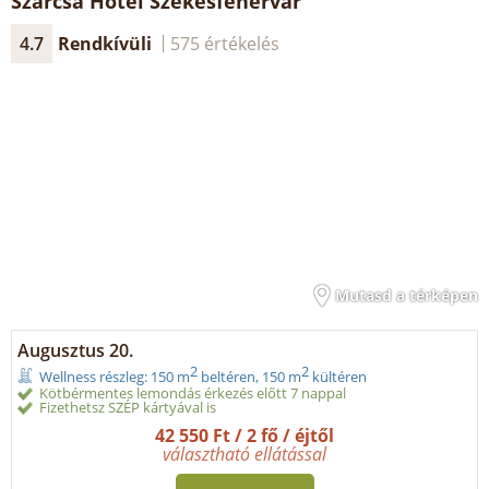
Szárcsa Hotel Székesfehérvár
4.7
Rendkívüli
575 értékelés
Mutasd a térképen
Augusztus 20.
2
2
Wellness részleg: 150 m
beltéren, 150 m
kültéren
Kötbérmentes lemondás érkezés előtt 7 nappal
Fizethetsz SZÉP kártyával is
42 550 Ft / 2 fő / éjtől
választható ellátással