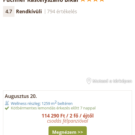
4.7
Rendkívüli
794 értékelés
Mutasd a térképen
Augusztus 20.
2
Wellness részleg: 1259 m
beltéren
Kötbérmentes lemondás érkezés előtt 7 nappal
114 290 Ft / 2 fő / éjtől
csodás félpanzióval
Megnézem >>