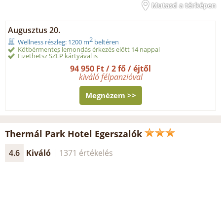
Mutasd a térképen
Augusztus 20.
2
Wellness részleg: 1200 m
beltéren
Kötbérmentes lemondás érkezés előtt 14 nappal
Fizethetsz SZÉP kártyával is
94 950 Ft / 2 fő / éjtől
kiváló félpanzióval
Megnézem >>
Thermál Park Hotel Egerszalók
4.6
Kiváló
1371 értékelés