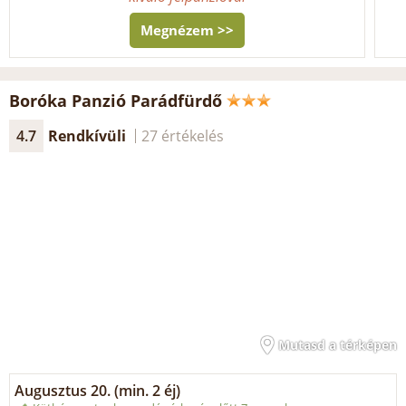
Megnézem >>
Boróka Panzió Parádfürdő
4.7
Rendkívüli
27 értékelés
Mutasd a térképen
Augusztus 20. (min. 2 éj)