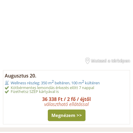
Mutasd a térképen
Augusztus 20.
2
2
Wellness részleg: 350 m
beltéren, 100 m
kültéren
Kötbérmentes lemondás érkezés előtt 7 nappal
Fizethetsz SZÉP kártyával is
36 338 Ft / 2 fő / éjtől
választható ellátással
Megnézem >>