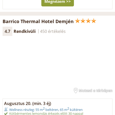
Megnézem >>
Barrico Thermal Hotel Demjén
4.7
Rendkívüli
450 értékelés
Mutasd a térképen
Augusztus 20. (min. 3 éj)
2
2
Wellness részleg: 55 m
beltéren, 65 m
kültéren
Kötbérmentes lemondás érkezés előtt 30 nappal