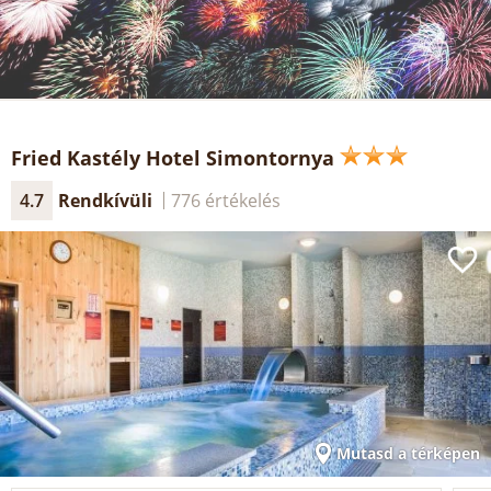
Fried Kastély Hotel Simontornya
4.7
Rendkívüli
776 értékelés
Mutasd a térképen