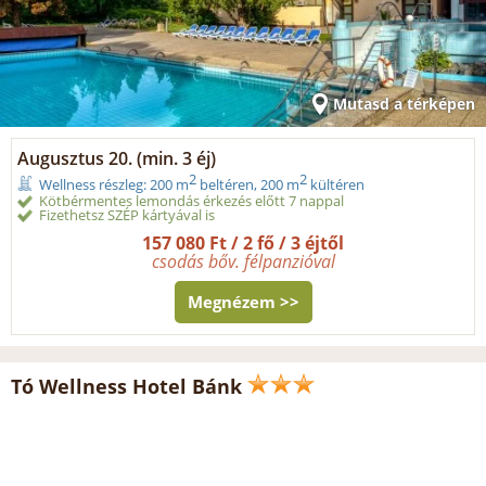
Mutasd a térképen
Augusztus 20. (min. 3 éj)
2
2
Wellness részleg: 200 m
beltéren, 200 m
kültéren
Kötbérmentes lemondás érkezés előtt 7 nappal
Fizethetsz SZÉP kártyával is
157 080 Ft / 2 fő / 3 éjtől
csodás bőv. félpanzióval
Megnézem >>
Tó Wellness Hotel Bánk