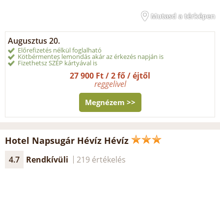
Mutasd a térképen
Augusztus 20.
Előrefizetés nélkül foglalható
Kötbérmentes lemondás akár az érkezés napján is
Fizethetsz SZÉP kártyával is
27 900 Ft / 2 fő / éjtől
reggelivel
Megnézem >>
Hotel Napsugár Hévíz Hévíz
4.7
Rendkívüli
219 értékelés