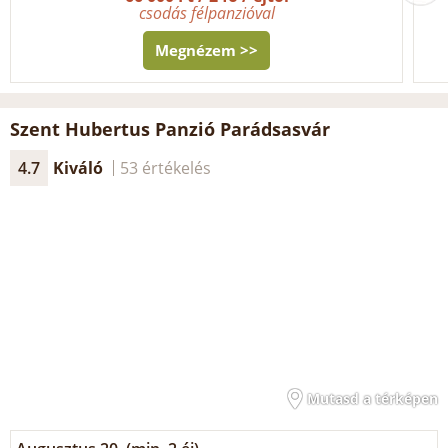
csodás félpanzióval
Megnézem >>
Szent Hubertus Panzió Parádsasvár
4.7
Kiváló
53 értékelés
Mutasd a térképen