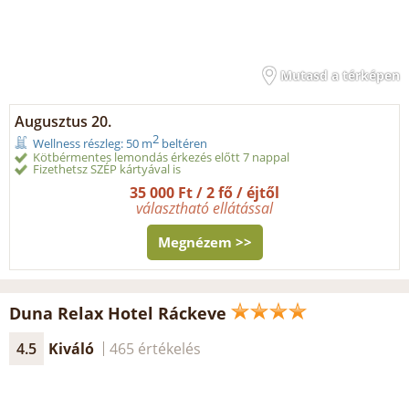
Mutasd a térképen
Augusztus 20.
2
Wellness részleg: 50 m
beltéren
Kötbérmentes lemondás érkezés előtt 7 nappal
Fizethetsz SZÉP kártyával is
35 000 Ft / 2 fő / éjtől
választható ellátással
Megnézem >>
Duna Relax Hotel Ráckeve
4.5
Kiváló
465 értékelés