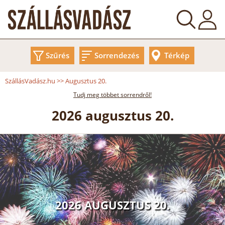
Szűrés
Sorrendezés
Térkép
SzállásVadász.hu
>>
Augusztus 20.
Tudj meg többet sorrendről!
2026 augusztus 20.
2026 AUGUSZTUS 20.