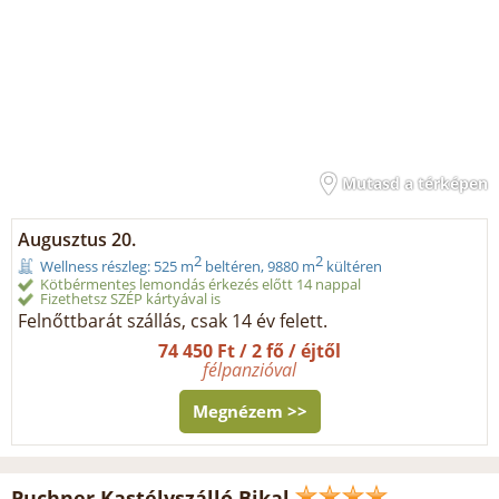
Mutasd a térképen
Augusztus 20.
2
2
Wellness részleg: 525 m
beltéren, 9880 m
kültéren
Kötbérmentes lemondás érkezés előtt 14 nappal
Fizethetsz SZÉP kártyával is
Felnőttbarát szállás, csak 14 év felett.
74 450 Ft / 2 fő / éjtől
félpanzióval
Megnézem >>
Puchner Kastélyszálló Bikal