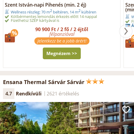
Szent István-napi Pihenés (min. 2 éj)
Sze
(min
2
2
Wellness részleg: 70 m
beltéren, 14 m
kültéren
Kötbérmentes lemondás érkezés előtt 14 nappal
W
Fizethetsz SZÉP kártyával is
F
Á
90 900 Ft / 2 fő / 2 éjtől
félpanzióval
Jelentkezz be a jobb árért!
Megnézem >>
Ensana Thermal Sárvár Sárvár
4.7
Rendkívüli
2621 értékelés