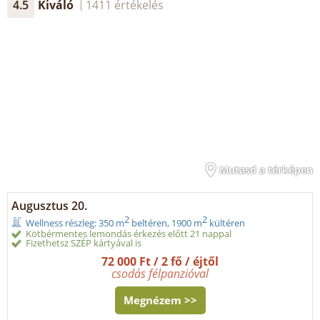
4.5
Kiváló
1411 értékelés
Mutasd a térképen
Augusztus 20.
2
2
Wellness részleg: 350 m
beltéren, 1900 m
kültéren
Kötbérmentes lemondás érkezés előtt 21 nappal
Fizethetsz SZÉP kártyával is
72 000 Ft / 2 fő / éjtől
csodás félpanzióval
Megnézem >>