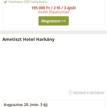
Fizethetsz SZÉP kártyával is
195 000 Ft / 2 fő / 3 éjtől
kiváló félpanzióval
Megnézem >>
Ametiszt Hotel Harkány
Mutasd a térképen
Augusztus 20. (min. 3 éj)