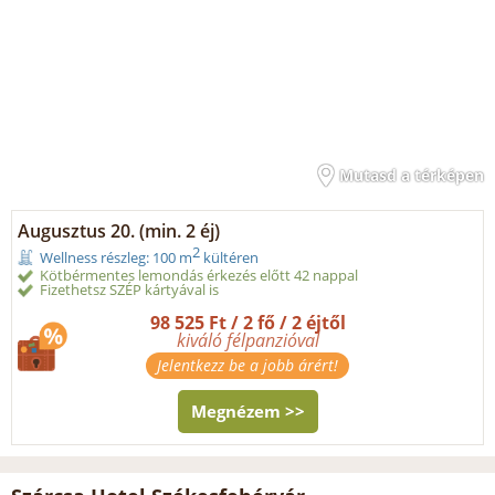
Mutasd a térképen
Augusztus 20. (min. 2 éj)
2
Wellness részleg: 100 m
kültéren
Kötbérmentes lemondás érkezés előtt 42 nappal
Fizethetsz SZÉP kártyával is
98 525 Ft / 2 fő / 2 éjtől
kiváló félpanzióval
Jelentkezz be a jobb árért!
Megnézem >>