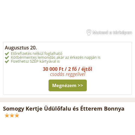
Mutasd a térképen
Augusztus 20.
Előrefizetés nélkül foglalható
Kötbérmentes lemondás akár az érkezés napján is
Fizethetsz SZÉP kártyával is
30 000 Ft / 2 fő / éjtől
csodás reggelivel
Megnézem >>
Somogy Kertje Üdülőfalu és Étterem Bonnya